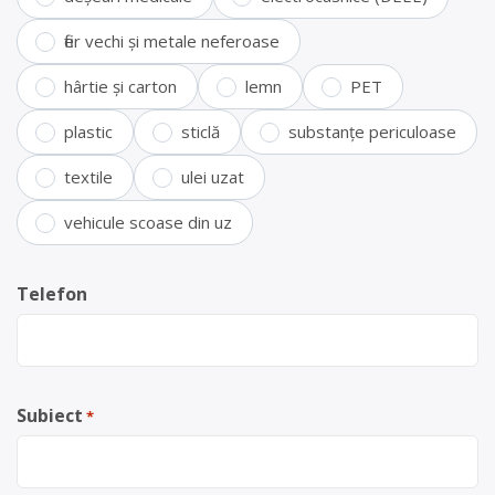
fier vechi și metale neferoase
hârtie și carton
lemn
PET
plastic
sticlă
substanțe periculoase
textile
ulei uzat
vehicule scoase din uz
Telefon
Subiect
*