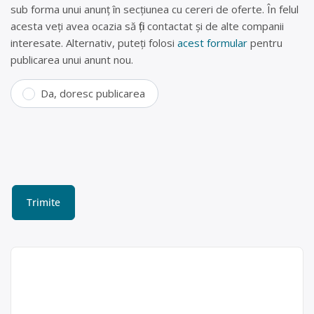
sub forma unui anunț în secțiunea cu cereri de oferte. În felul
acesta veți avea ocazia să fiți contactat și de alte companii
interesate. Alternativ, puteți folosi
acest formular
pentru
publicarea unui anunt nou.
Da, doresc publicarea
Societate autorizata
cumparam deseuri
metalice in Arges- Estelina