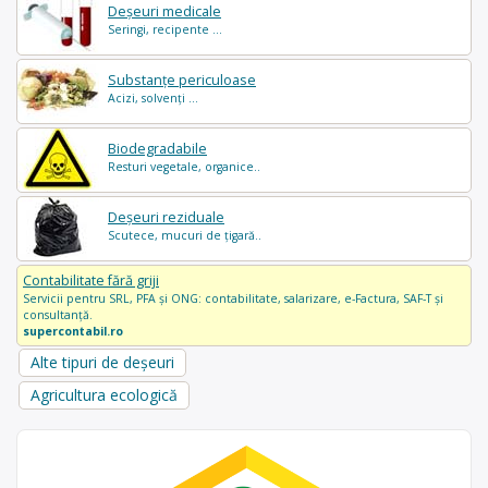
Deșeuri medicale
Seringi, recipente ...
Substanțe periculoase
Acizi, solvenți ...
Biodegradabile
Resturi vegetale, organice..
Deșeuri reziduale
Scutece, mucuri de țigară..
Contabilitate fără griji
Servicii pentru SRL, PFA și ONG: contabilitate, salarizare, e-Factura, SAF-T și
consultanță.
supercontabil.ro
Alte tipuri de deșeuri
Agricultura ecologică