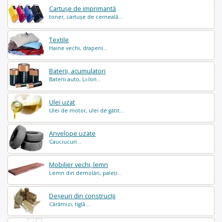
Cartușe de imprimantă
toner, cartușe de cerneală...
Textile
Haine vechi, draperii...
Baterii, acumulatori
Baterii auto, Li-Ion...
Ulei uzat
Ulei de motor, ulei de gătit...
Anvelope uzate
Cauciucuri...
Mobilier vechi, lemn
Lemn din demolări, paleți...
Deșeuri din construcții
Cărămizi, tiglă...