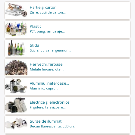
Hârtie și carton
Ziare, cutii de carton...
Plastic
PET, pungi, ambalaje...
Sticlă
Sticle, borcane, geamuri...
Fier vechi, feroase
Metale feroase, otel...
Aluminiu, neferoase...
Aluminiu, cupru...
Electrice și electronice
Frigidere, televizoare...
Surse de iluminat
Becuri fluorescente, LED-uri...