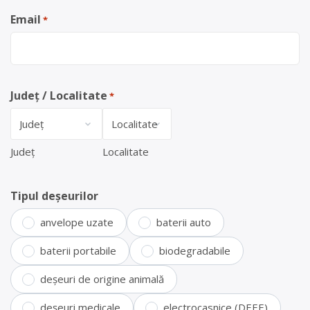
Email
*
Județ / Localitate
*
Județ
Localitate
Tipul deșeurilor
anvelope uzate
baterii auto
baterii portabile
biodegradabile
deșeuri de origine animală
deșeuri medicale
electrocasnice (DEEE)