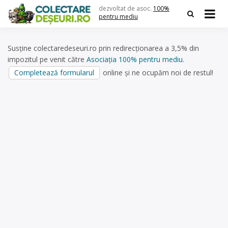
Skip
dezvoltat de asoc.
100%
to
pentru mediu
content
Susține colectaredeseuri.ro prin redirecționarea a 3,5% din
impozitul pe venit către
Asociația 100% pentru mediu
.
Completează formularul
online și ne ocupăm noi de restul!