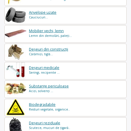
Anvelope uzate
Cauciucuri...
Mobilier vechi, lemn
Lemn din demolări, paleți...
Deșeuri din construcții
Cărămizi, tiglă...
Deșeuri medicale
Seringi, recipente ...
Substanțe periculoase
Acizi, solvenți ...
Biodegradabile
Resturi vegetale, organice..
Deșeuri reziduale
Scutece, mucuri de țigară..