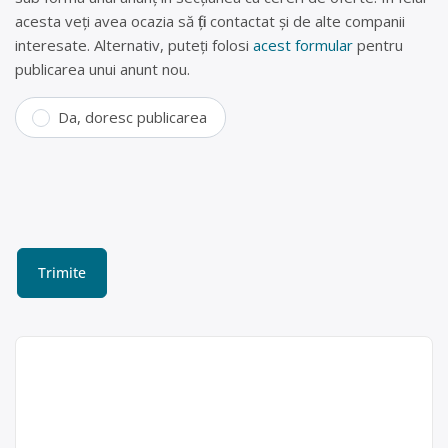
acesta veți avea ocazia să fiți contactat și de alte companii
interesate. Alternativ, puteți folosi
acest formular
pentru
publicarea unui anunt nou.
Da, doresc publicarea
Centru colectare deseuri
reciclabile in Arad –
Hamburger Recycling
Romania SRL
Hamburger