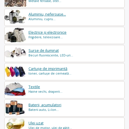
Metale feroase, otel...
Aluminiu, neferoase...
Aluminiu, cupru...
Electrice și electronice
Frigidere, televizoare...
Surse de iluminat
Becuri fluorescente, LED-uri...
Cartușe de imprimantă
toner, cartușe de cerneală...
Textile
Haine vechi, draperii...
Baterii, acumulatori
Baterii auto, Li-Ion...
Ulei uzat
Ulei de motor, ulei de gătit...