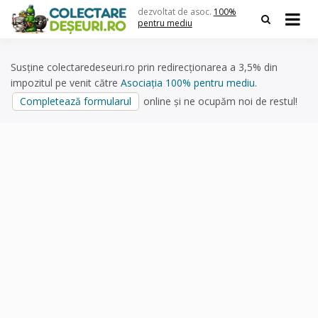
Skip
dezvoltat de asoc.
100%
to
pentru mediu
content
Susține colectaredeseuri.ro prin redirecționarea a 3,5% din
impozitul pe venit către
Asociația 100% pentru mediu
.
Completează formularul
online și ne ocupăm noi de restul!