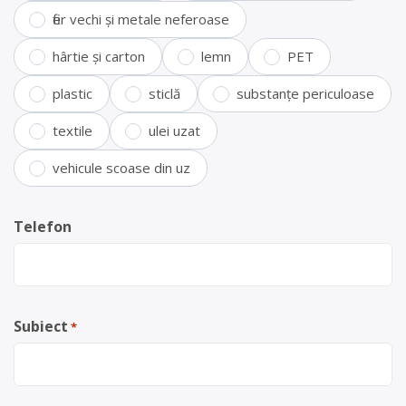
fier vechi și metale neferoase
hârtie și carton
lemn
PET
plastic
sticlă
substanțe periculoase
textile
ulei uzat
vehicule scoase din uz
Telefon
Subiect
*