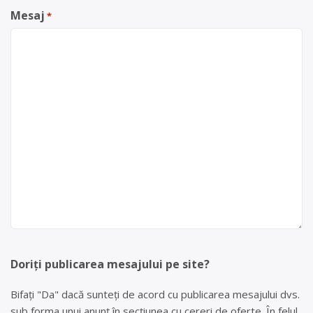
Mesaj
*
Doriți publicarea mesajului pe site?
Bifați "Da" dacă sunteți de acord cu publicarea mesajului dvs.
sub forma unui anunț în secțiunea cu cereri de oferte. În felul