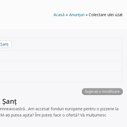
Acasă
Anunțuri
Colectare ulei uzat
 Șanţ
Sugerați o modificare
, Șanţ
umneavoastră…Am accesat fonduri europene pentru o pizzerie la
 M-ați putea ajuta? Îmi puteți face o ofertă? Vă mulțumesc