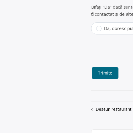
Bifați "Da" dacă sunt
fiți contactat și de a
Da, doresc pu
Navigare
Deseuri restaurant
în
articole