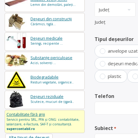
Lemn din demolări, paleți...
Deșeuri din construcții
Județ
Cărămizi, tiglă...
Deșeuri medicale
Tipul deșeurilor
Seringi, recipente ...
anvelope uza
Substanțe periculoase
deșeuri medic
Acizi, solvenți ...
plastic
Biodegradabile
Resturi vegetale, organice..
Telefon
Deșeuri reziduale
Scutece, mucuri de țigară..
Contabilitate fără griji
Servicii pentru SRL, PFA și ONG: contabilitate,
salarizare, e-Factura, SAF-T și consultanță.
Subiect
*
supercontabil.ro
Alte tipuri de deșeuri