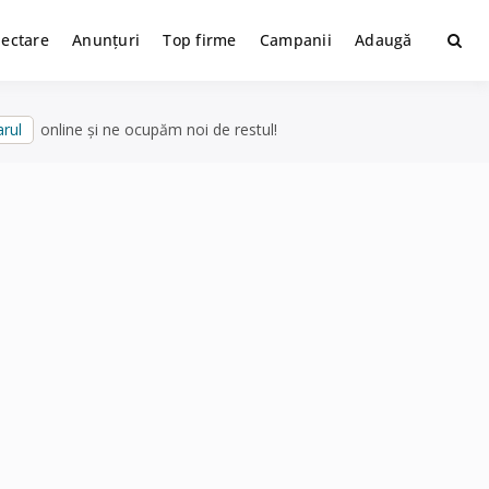
lectare
Anunțuri
Top firme
Campanii
Adaugă
rul
online și ne ocupăm noi de restul!