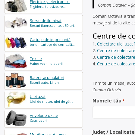
Electrice și electronice
Coman Octavia – Șan
Frigidere, televizoare...
Coman Octavia a tran
Surse de iluminat
mesaje și de la alte 
Becuri fluorescente, LED-uri...
Centre de co
Cartușe de imprimantă
Colectare ulei uzat 
toner, cartușe de cerneală...
Centre de colectare
Centre de colectare
Textile
Centre de colectare
Haine vechi, draperii...
Baterii, acumulatori
Trimite un mesaj auto
Baterii auto, Li-Ion...
Coman Octavia
Ulei uzat
Numele tău
*
Ulei de motor, ulei de gătit...
Anvelope uzate
Cauciucuri...
Județ / Localitate
Mobilier vechi, lemn