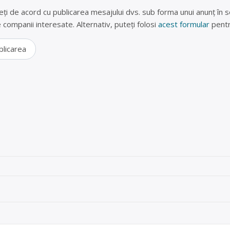
eți de acord cu publicarea mesajului dvs. sub forma unui anunț în se
lte companii interesate. Alternativ, puteți folosi
acest formular
pentr
blicarea