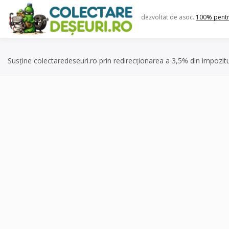
Skip
to
dezvoltat de asoc.
100% pent
content
Susține colectaredeseuri.ro prin redirecționarea a 3,5% din impozit