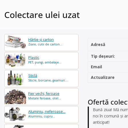
Colectare ulei uzat
Hârtie și carton
Adresă
Ziare, cutii de carton...
Tip deșeuri:
Plastic
PET, pungi, ambalaje...
Email
Sticlă
Actualizare
Sticle, borcane, geamuri...
Fier vechi, feroase
Metale feroase, otel...
Ofertă colec
Bună ziua! Mă num
Aluminiu, neferoase...
noi în comună și a
Aluminiu, cupru...
anticipat!