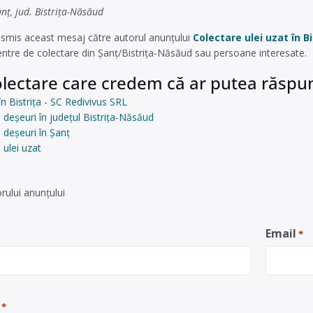
ț, jud. Bistrița-Năsăud
smis aceast mesaj către autorul anunțului
Colectare ulei uzat în B
centre de colectare din Șanț/Bistrița-Năsăud sau persoane interesate.
lectare care credem că ar putea răspun
în Bistriţa - SC Redivivus SRL
 deșeuri în județul Bistrița-Năsăud
 deșeuri în Șanţ
 ulei uzat
rului anunţului
Email
*
*