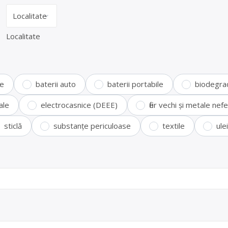
Localitate
te
baterii auto
baterii portabile
biodegra
ale
electrocasnice (DEEE)
fier vechi și metale ne
sticlă
substanțe periculoase
textile
ule