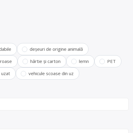
dabile
deșeuri de origine animală
feroase
hârtie și carton
lemn
PET
i uzat
vehicule scoase din uz