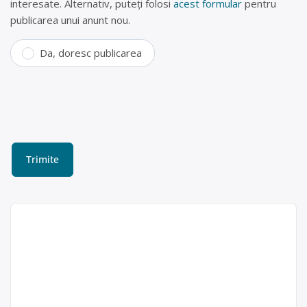
interesate. Alternativ, puteți folosi
acest formular
pentru
publicarea unui anunt nou.
Da, doresc publicarea
Centru de colectare
metale neferoase Râmnicu
Vâlcea – SC PINA METAL
SRL
Cristian Mihai
Colectam deșeuri feroase și
Punct de lucru:
neferoase Oferta de preț este Cupru