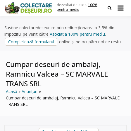
Skip
dezvoltat de asoc.
100%
to
pentru mediu
content
Susține colectaredeseuri.ro prin redirecționarea a 3,5% din
impozitul pe venit către
Asociația 100% pentru mediu
.
Completează formularul
online și ne ocupăm noi de restul!
Cumpar deseuri de ambalaj,
Ramnicu Valcea – SC MARVALE
TRANS SRL
Acasă
Anunțuri
Cumpar deseuri de ambalaj, Ramnicu Valcea – SC MARVALE
TRANS SRL