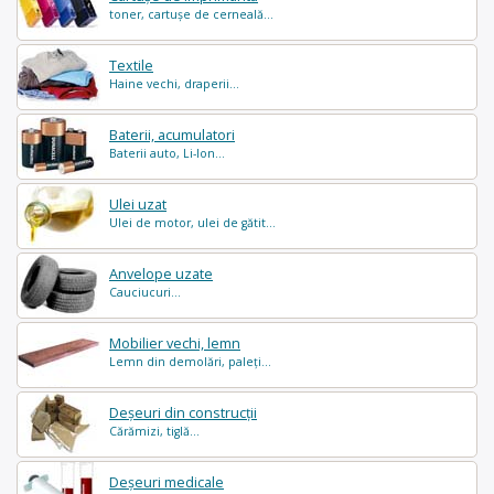
toner, cartușe de cerneală...
Textile
Haine vechi, draperii...
Baterii, acumulatori
Baterii auto, Li-Ion...
Ulei uzat
Ulei de motor, ulei de gătit...
Anvelope uzate
Cauciucuri...
Mobilier vechi, lemn
Lemn din demolări, paleți...
Deșeuri din construcții
Cărămizi, tiglă...
Deșeuri medicale