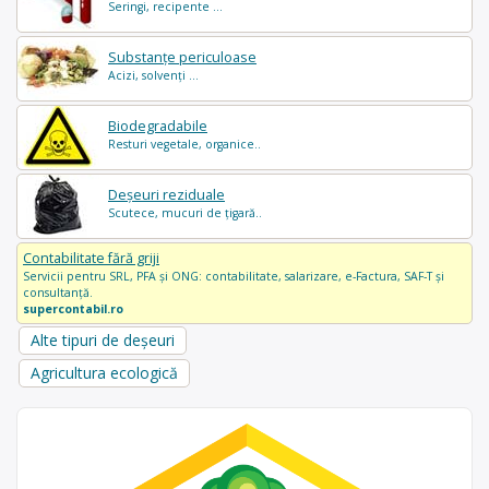
Seringi, recipente ...
Substanțe periculoase
Acizi, solvenți ...
Biodegradabile
Resturi vegetale, organice..
Deșeuri reziduale
Scutece, mucuri de țigară..
Contabilitate fără griji
Servicii pentru SRL, PFA și ONG: contabilitate, salarizare, e-Factura, SAF-T și
consultanță.
supercontabil.ro
Alte tipuri de deșeuri
Agricultura ecologică