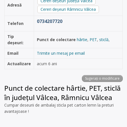
Cereri deșeuri județul Vâlcea
Adresă
Cereri deșeuri Râmnicu Vâlcea
0734207720
Telefon
Tip
Punct de colectare
hârtie
,
PET
,
sticlă
,
deșeuri:
Email
Trimite un mesaj pe email
Actualizare
acum 6 ani
Sugerați o modificare
Punct de colectare hârtie, PET, sticlă
în județul Vâlcea, Râmnicu Vâlcea
Cumpar deseurii de ambalaj sticla pet carton lemn la preturi
avantajoase !