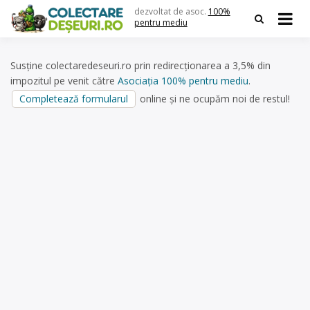
Skip
dezvoltat de asoc.
100%
to
pentru mediu
content
Susține colectaredeseuri.ro prin redirecționarea a 3,5% din
impozitul pe venit către
Asociația 100% pentru mediu
.
Completează formularul
online și ne ocupăm noi de restul!