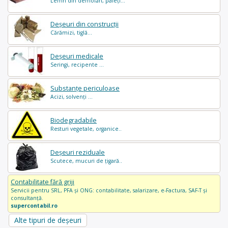
Lemn din demolări, paleți...
Deșeuri din construcții
Cărămizi, tiglă...
Deșeuri medicale
Seringi, recipente ...
Substanțe periculoase
Acizi, solvenți ...
Biodegradabile
Resturi vegetale, organice..
Deșeuri reziduale
Scutece, mucuri de țigară..
Contabilitate fără griji
Servicii pentru SRL, PFA și ONG: contabilitate, salarizare, e-Factura, SAF-T și
consultanță.
supercontabil.ro
Alte tipuri de deșeuri