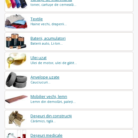
toner, cartușe de cerneală...
Textile
Haine vechi, draperii...
Baterii, acumulatori
Baterii auto, Li-Ion...
Ulei uzat
Ulei de motor, ulei de gătit...
Anvelope uzate
Cauciucuri...
Mobilier vechi, lemn
Lemn din demolări, paleți...
Deșeuri din construcții
Cărămizi, tiglă...
Deșeuri medicale