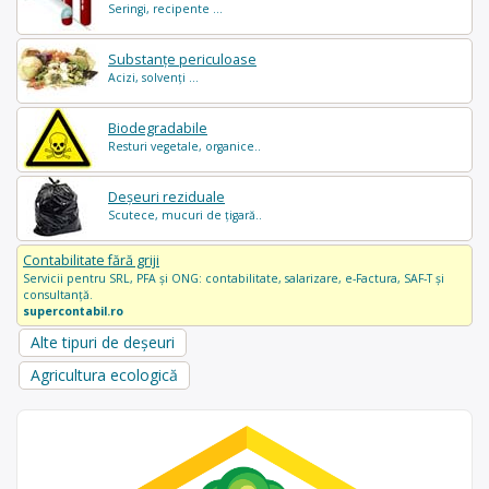
Seringi, recipente ...
Substanțe periculoase
Acizi, solvenți ...
Biodegradabile
Resturi vegetale, organice..
Deșeuri reziduale
Scutece, mucuri de țigară..
Contabilitate fără griji
Servicii pentru SRL, PFA și ONG: contabilitate, salarizare, e-Factura, SAF-T și
consultanță.
supercontabil.ro
Alte tipuri de deșeuri
Agricultura ecologică