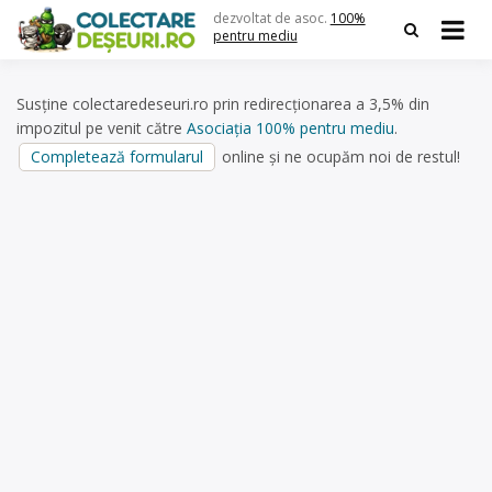
Skip
dezvoltat de asoc.
100%
to
pentru mediu
content
Susține colectaredeseuri.ro prin redirecționarea a 3,5% din
impozitul pe venit către
Asociația 100% pentru mediu
.
Completează formularul
online și ne ocupăm noi de restul!