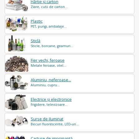
Hârtie și carton
Ziare, cutii de carton...
Plastic
PET, pungi, ambalaje...
Sticlă
Sticle, borcane, geamuri...
Fier vechi, feroase
Metale feroase, otel...
Aluminiu, neferoase...
Aluminiu, cupru...
Electrice și electronice
Frigidere, televizoare...
Surse de iluminat
Becuri fluorescente, LED-uri...
Cartușe de imprimantă