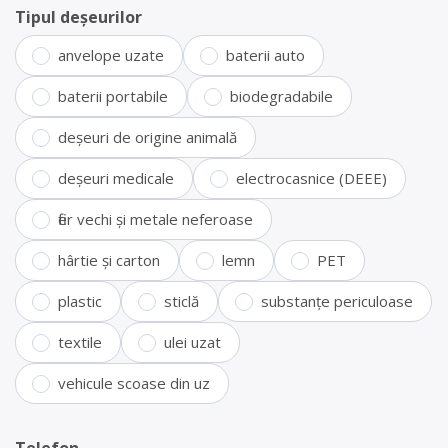
Tipul deșeurilor
anvelope uzate
baterii auto
baterii portabile
biodegradabile
deșeuri de origine animală
deșeuri medicale
electrocasnice (DEEE)
fier vechi și metale neferoase
hârtie și carton
lemn
PET
plastic
sticlă
substanțe periculoase
textile
ulei uzat
vehicule scoase din uz