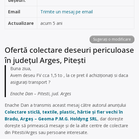
deșeuri:
Email
Trimite un mesaj pe email
Actualizare
acum 5 ani
Sugerați o modificare
Ofertă colectare deseuri periculoase
în județul Arges, Pitești
Buna ziua,
Avem deseu FV cca 1,5 to , la ce pret il achiziționați si daca
asigurați transport ?
Enache Dan – Pitesti, jud. Arges
Enache Dan a transmis aceast mesaj către autorul anunțului
Colectare sticlă, textile, plastic, hârtie și fier vechi în
Bradu, Argeș – Geoma P.M.G. Holdyng SRL
, dar dorește
dorește să primească mesaje și de la alte centre de colectare
din Pitesti/Arges sau persoane interesate.