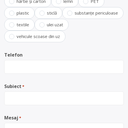
hârtie și carton
lemn
PET
plastic
sticlă
substanțe periculoase
textile
ulei uzat
vehicule scoase din uz
Telefon
Subiect
*
Mesaj
*