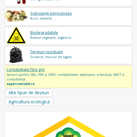
Substanțe periculoase
Acizi, solvenți ...
Biodegradabile
Resturi vegetale, organice..
Deșeuri reziduale
Scutece, mucuri de țigară..
Contabilitate fără griji
Servicii pentru SRL, PFA și ONG: contabilitate, salarizare, e-Factura, SAF-T și
consultanță.
supercontabil.ro
Alte tipuri de deșeuri
Agricultura ecologică