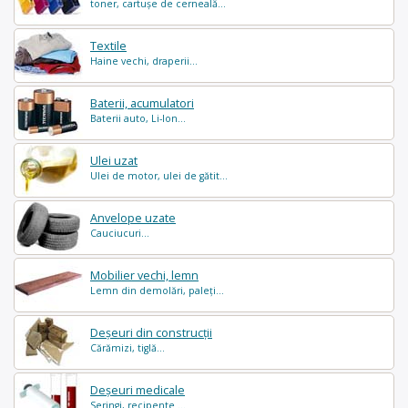
toner, cartușe de cerneală...
Textile
Haine vechi, draperii...
Baterii, acumulatori
Baterii auto, Li-Ion...
Ulei uzat
Ulei de motor, ulei de gătit...
Anvelope uzate
Cauciucuri...
Mobilier vechi, lemn
Lemn din demolări, paleți...
Deșeuri din construcții
Cărămizi, tiglă...
Deșeuri medicale
Seringi, recipente ...