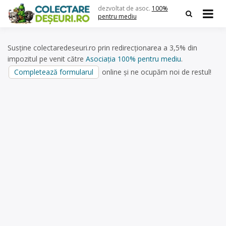
Skip
dezvoltat de asoc.
100%
to
pentru mediu
content
Susține colectaredeseuri.ro prin redirecționarea a 3,5% din
impozitul pe venit către
Asociația 100% pentru mediu
.
Completează formularul
online și ne ocupăm noi de restul!