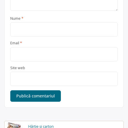
Nume
*
Email
*
Site web
Hârtie și carton