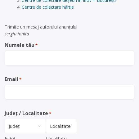
Centre de colectare deșeuri în Ilfov + București
Centre de colectare hârtie
Trimite un mesaj autorului anunţului
sergiu ionita
Numele tău
*
Email
*
Județ / Localitate
*
Județ
Localitate