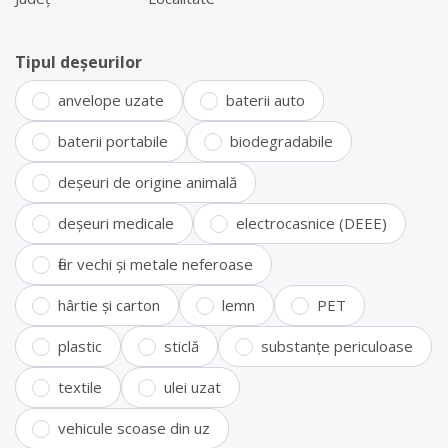
Tipul deșeurilor
anvelope uzate
baterii auto
baterii portabile
biodegradabile
deșeuri de origine animală
deșeuri medicale
electrocasnice (DEEE)
fier vechi și metale neferoase
hârtie și carton
lemn
PET
plastic
sticlă
substanțe periculoase
textile
ulei uzat
vehicule scoase din uz