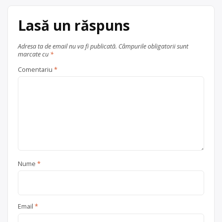
distrugere produse casate –
distrugere / neutralizare / tratare
Lasă un răspuns
produse expirate […]
Adresa ta de email nu va fi publicată.
Câmpurile obligatorii sunt
Ofertă colectare
acumulatori
marcate cu
*
industriali
,
baterii auto
,
baterii
portabile
,
DEEE
,
lemn
,
PET
,
Comentariu
*
plastic
,
sticlă
,
textile
,
ulei uzat
,
VSU
, în
București
Nume
*
Email
*