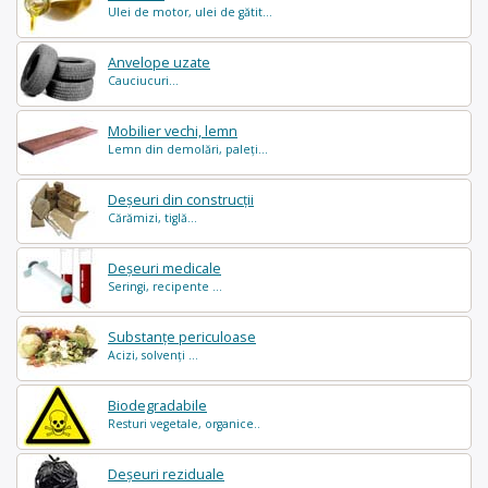
Ulei de motor, ulei de gătit...
Anvelope uzate
Cauciucuri...
Mobilier vechi, lemn
Lemn din demolări, paleți...
Deșeuri din construcții
Cărămizi, tiglă...
Deșeuri medicale
Seringi, recipente ...
Substanțe periculoase
Acizi, solvenți ...
Biodegradabile
Resturi vegetale, organice..
Deșeuri reziduale