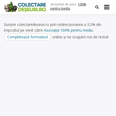
Skip
dezvoltat de asoc.
100%
to
pentru mediu
content
Susține colectaredeseuri.ro prin redirecționarea a 3,5% din
impozitul pe venit către
Asociația 100% pentru mediu
.
Completează formularul
online și ne ocupăm noi de restul!