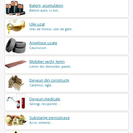
Baterii, acumulatori
Baterii auto, Li-Ion...
Ulei uzat
Ulei de motor, ulei de gătit...
Anvelope uzate
Cauciucuri...
Mobilier vechi, lemn
Lemn din demolări, paleți...
Deșeuri din construcții
Cărămizi, tiglă...
Deșeuri medicale
Seringi, recipente ...
Substanțe periculoase
Acizi, solvenți ...