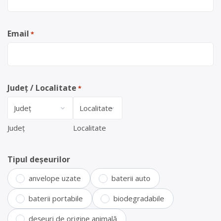
Email
*
Județ / Localitate
*
Județ
Localitate
Tipul deșeurilor
anvelope uzate
baterii auto
baterii portabile
biodegradabile
deșeuri de origine animală