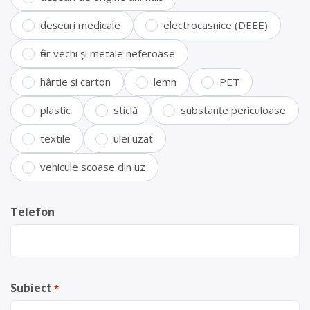
deșeuri medicale
electrocasnice (DEEE)
fier vechi și metale neferoase
hârtie și carton
lemn
PET
plastic
sticlă
substanțe periculoase
textile
ulei uzat
vehicule scoase din uz
Telefon
Subiect
*