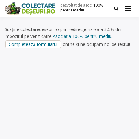
Skip
dezvoltat de asoc.
100%
to
pentru mediu
content
Susține colectaredeseuri.ro prin redirecționarea a 3,5% din
impozitul pe venit către
Asociația 100% pentru mediu
.
Completează formularul
online și ne ocupăm noi de restul!