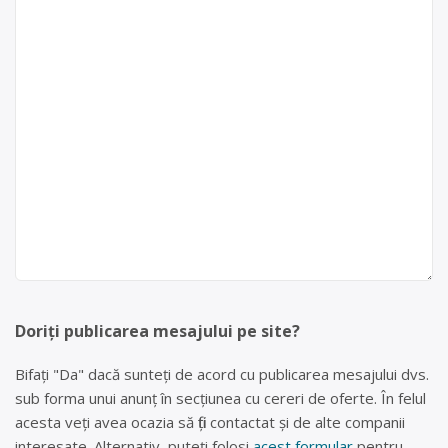
Doriți publicarea mesajului pe site?
Bifați "Da" dacă sunteți de acord cu publicarea mesajului dvs.
sub forma unui anunț în secțiunea cu cereri de oferte. În felul
acesta veți avea ocazia să fiți contactat și de alte companii
interesate. Alternativ, puteți folosi
acest formular
pentru