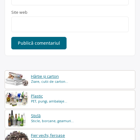
Site web
Hârtie și carton
Ziare, cutii de carton...
Plastic
PET, pungi, ambalaje...
Sticlă
Sticle, borcane, geamuri...
Fier vechi, feroase