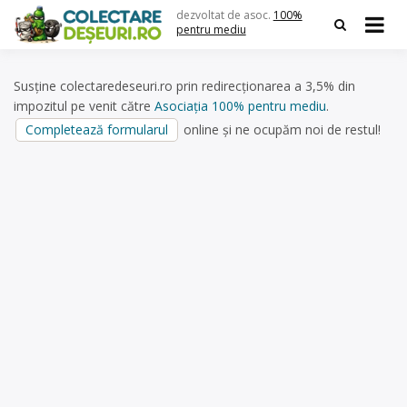
Skip
dezvoltat de asoc.
100%
to
pentru mediu
content
Susține colectaredeseuri.ro prin redirecționarea a 3,5% din
impozitul pe venit către
Asociația 100% pentru mediu
.
Completează formularul
online și ne ocupăm noi de restul!