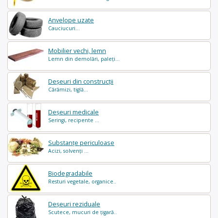
Anvelope uzate
Cauciucuri...
Mobilier vechi, lemn
Lemn din demolări, paleți...
Deșeuri din construcții
Cărămizi, tiglă...
Deșeuri medicale
Seringi, recipente ...
Substanțe periculoase
Acizi, solvenți ...
Biodegradabile
Resturi vegetale, organice..
Deșeuri reziduale
Scutece, mucuri de țigară..