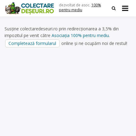
Skip
dezvoltat de asoc.
100%
to
pentru mediu
content
Susține colectaredeseuri.ro prin redirecționarea a 3,5% din
impozitul pe venit către
Asociația 100% pentru mediu
.
Completează formularul
online și ne ocupăm noi de restul!