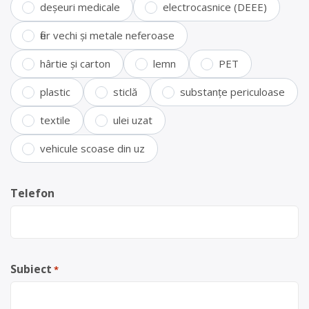
deșeuri medicale
electrocasnice (DEEE)
fier vechi și metale neferoase
hârtie și carton
lemn
PET
plastic
sticlă
substanțe periculoase
textile
ulei uzat
vehicule scoase din uz
Telefon
Subiect
*