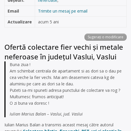
deșeuri:
neferoase
,
Email
Trimite un mesaj pe email
Actualizare
acum 5 ani
Sugerați o modificare
Ofertă colectare fier vechi și metale
neferoase în județul Vaslui, Vaslui
Buna ziua !
Am schimbat centrala de apartament si as dori sa o dau pe
cea veche la fier vechi. Mai am deasemeni cateva kg de
aluminiu pe care as dori sa le dau.
Puteti sa-mi spuneti adresa punctului de colectare va rog ?
Multumesc frumos anticipat!
O zi buna va doresc !
Iulian Marius Balan – Vaslui, jud. Vaslui
Iulian Marius Balan a transmis aceast mesaj către autorul