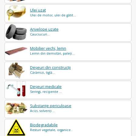
Ulei uzat
Ulei de motor, ulei de gătit...
Anvelope uzate
Cauciucuri...
Mobilier vechi, lemn
Lemn din demolări, paleți...
Deșeuri din construcții
Cărămizi, tiglă...
Deșeuri medicale
Seringi, recipente ...
Substanțe periculoase
Acizi, solvenți ...
Biodegradabile
Resturi vegetale, organice..