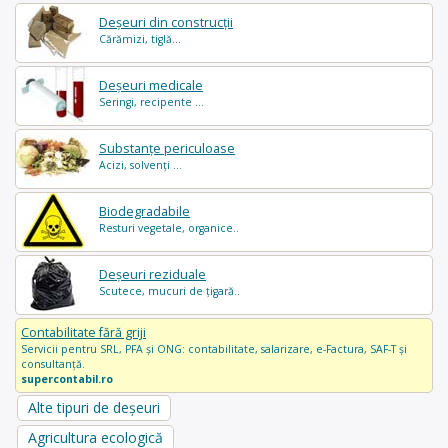
Deșeuri din construcții
Cărămizi, tiglă...
Deșeuri medicale
Seringi, recipente ...
Substanțe periculoase
Acizi, solvenți ...
Biodegradabile
Resturi vegetale, organice..
Deșeuri reziduale
Scutece, mucuri de țigară..
Contabilitate fără griji
Servicii pentru SRL, PFA și ONG: contabilitate, salarizare, e-Factura, SAF-T și
consultanță.
supercontabil.ro
Alte tipuri de deșeuri
Agricultura ecologică