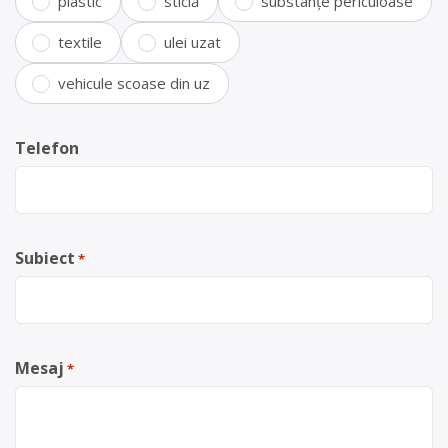
plastic
sticlă
substanțe periculoase
textile
ulei uzat
vehicule scoase din uz
Telefon
Subiect
*
Mesaj
*