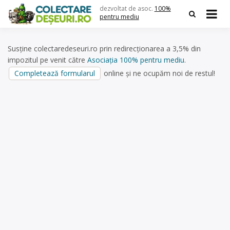
Skip
dezvoltat de asoc.
100%
to
pentru mediu
content
Susține colectaredeseuri.ro prin redirecționarea a 3,5% din
impozitul pe venit către
Asociația 100% pentru mediu
.
Completează formularul
online și ne ocupăm noi de restul!