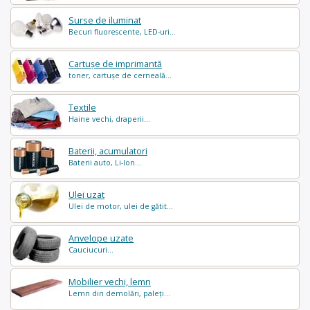
Surse de iluminat
Becuri fluorescente, LED-uri...
Cartușe de imprimantă
toner, cartușe de cerneală...
Textile
Haine vechi, draperii...
Baterii, acumulatori
Baterii auto, Li-Ion...
Ulei uzat
Ulei de motor, ulei de gătit...
Anvelope uzate
Cauciucuri...
Mobilier vechi, lemn
Lemn din demolări, paleți...