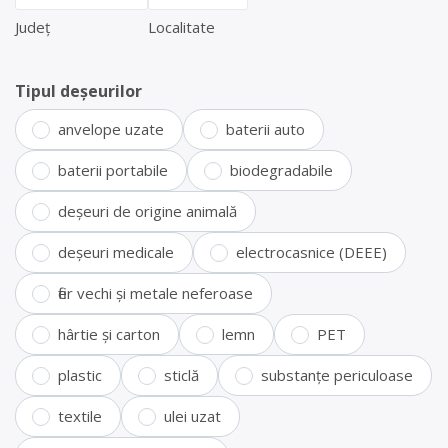
Județ
Localitate
Tipul deșeurilor
anvelope uzate
baterii auto
baterii portabile
biodegradabile
deșeuri de origine animală
deșeuri medicale
electrocasnice (DEEE)
fier vechi și metale neferoase
hârtie și carton
lemn
PET
plastic
sticlă
substanțe periculoase
textile
ulei uzat