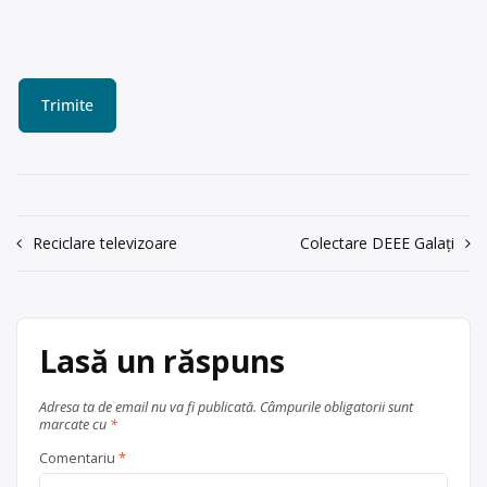
Navigare
Reciclare televizoare
Colectare DEEE Galați
în
articole
Lasă un răspuns
Adresa ta de email nu va fi publicată.
Câmpurile obligatorii sunt
marcate cu
*
Comentariu
*