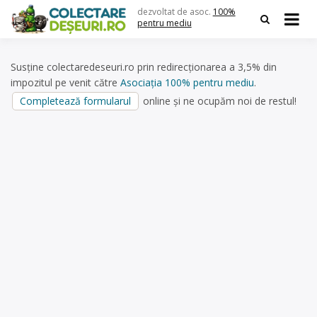
Skip
dezvoltat de asoc.
100%
to
pentru mediu
content
Susține colectaredeseuri.ro prin redirecționarea a 3,5% din
impozitul pe venit către
Asociația 100% pentru mediu
.
Completează formularul
online și ne ocupăm noi de restul!