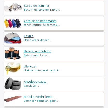
Surse de iluminat
Becuri fluorescente, LED-uri...
Cartușe de imprimantă
toner, cartușe de cerneală...
Textile
Haine vechi, draperii...
Baterii, acumulatori
Baterii auto, Li-Ion...
Ulei uzat
Ulei de motor, ulei de gătit...
Anvelope uzate
Cauciucuri...
Mobilier vechi, lemn
Lemn din demolări, paleți...