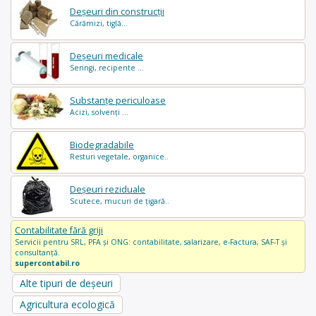
Deșeuri din construcții
Cărămizi, tiglă...
Deșeuri medicale
Seringi, recipente ...
Substanțe periculoase
Acizi, solvenți ...
Biodegradabile
Resturi vegetale, organice..
Deșeuri reziduale
Scutece, mucuri de țigară..
Contabilitate fără griji
Servicii pentru SRL, PFA și ONG: contabilitate, salarizare, e-Factura, SAF-T și
consultanță.
supercontabil.ro
Alte tipuri de deșeuri
Agricultura ecologică