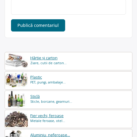
Hârtie și carton
Ziare, cutii de carton...
Plastic
PET, pungi, ambalaje...
Sticlă
Sticle, borcane, geamuri...
Fier vechi, feroase
Metale feroase, otel...
Aluminiu, neferoase...