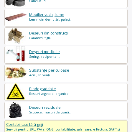
Cauciucuri...
Mobilier vechi, lemn
Lemn din demolări, paleți...
Deșeuri din construcții
Cărămizi, tiglă...
Deșeuri medicale
Seringi, recipente ...
Substanțe periculoase
Acizi, solvenți ...
Biodegradabile
Resturi vegetale, organice..
Deșeuri reziduale
Scutece, mucuri de țigară..
Contabilitate fără griji
Servicii pentru SRL, PFA și ONG: contabilitate, salarizare, e-Factura, SAF-T și