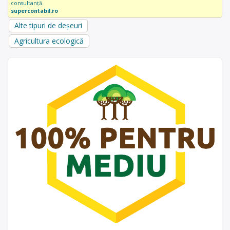
consultanță.
supercontabil.ro
Alte tipuri de deșeuri
Agricultura ecologică