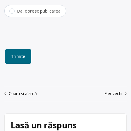
Da, doresc publicarea
Navigare
Cupru și alamă
Fier vechi
în
articole
Lasă un răspuns