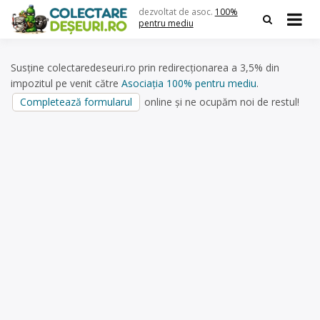
Skip
dezvoltat de asoc.
100%
to
pentru mediu
content
Susține colectaredeseuri.ro prin redirecționarea a 3,5% din
impozitul pe venit către
Asociația 100% pentru mediu
.
Completează formularul
online și ne ocupăm noi de restul!