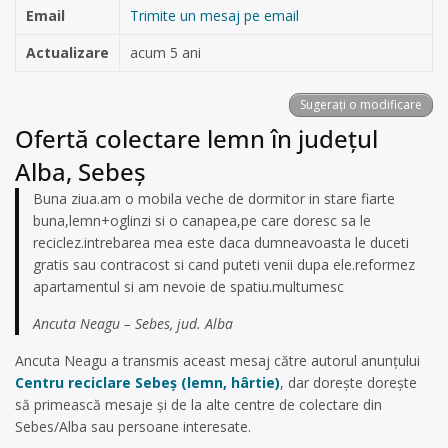
Email
Trimite un mesaj pe email
Actualizare
acum 5 ani
Sugerați o modificare
Ofertă colectare lemn în județul
Alba, Sebeș
Buna ziua.am o mobila veche de dormitor in stare fiarte
buna,lemn+oglinzi si o canapea,pe care doresc sa le
reciclez.intrebarea mea este daca dumneavoasta le duceti
gratis sau contracost si cand puteti venii dupa ele.reformez
apartamentul si am nevoie de spatiu.multumesc
Ancuta Neagu – Sebes, jud. Alba
Ancuta Neagu a transmis aceast mesaj către autorul anunțului
Centru reciclare Sebeș (lemn, hârtie)
, dar dorește dorește
să primească mesaje și de la alte centre de colectare din
Sebes/Alba sau persoane interesate.