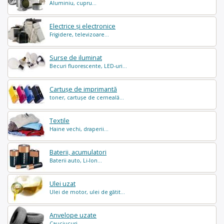
Aluminiu, cupru...
Electrice și electronice
Frigidere, televizoare...
Surse de iluminat
Becuri fluorescente, LED-uri...
Cartușe de imprimantă
toner, cartușe de cerneală...
Textile
Haine vechi, draperii...
Baterii, acumulatori
Baterii auto, Li-Ion...
Ulei uzat
Ulei de motor, ulei de gătit...
Anvelope uzate
Cauciucuri...