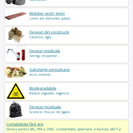
Mobilier vechi, lemn
Lemn din demolări, paleți...
Deșeuri din construcții
Cărămizi, tiglă...
Deșeuri medicale
Seringi, recipente ...
Substanțe periculoase
Acizi, solvenți ...
Biodegradabile
Resturi vegetale, organice..
Deșeuri reziduale
Scutece, mucuri de țigară..
Contabilitate fără griji
Servicii pentru SRL, PFA și ONG: contabilitate, salarizare, e-Factura, SAF-T și