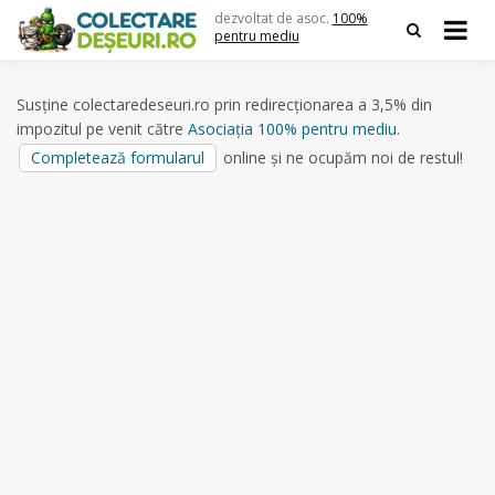
Skip
dezvoltat de asoc.
100%
to
pentru mediu
content
Susține colectaredeseuri.ro prin redirecționarea a 3,5% din
impozitul pe venit către
Asociația 100% pentru mediu
.
Completează formularul
online și ne ocupăm noi de restul!