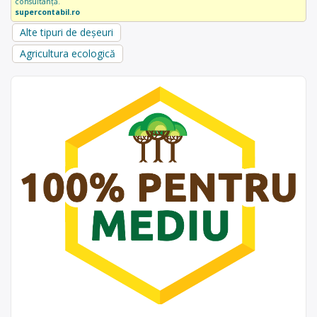
consultanță.
supercontabil.ro
Alte tipuri de deșeuri
Agricultura ecologică