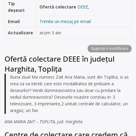
Tip
Ofertă colectare
DEEE
,
deșeuri:
Email
Trimite un mesaj pe email
Actualizare
acum 3 ani
Sugerați o modificare
Ofertă colectare DEEE în județul
Harghita, Toplița
Buna ziua! Ma numesc Zait Ana Maria, sunt din Toplita, si as
vrea sa va intreb care este modalitatea de preluare a
deseurilor? Veniti dumneavoastra sau doar cu predare la
sediul dumneavostra? Deseurile noastre constau in: 3
televizoare, 3 imprimante,2 unitati centrale de calculator, un
aragaz, un fax
ANA MARIA ZAIT – TOPLITA, jud. Harghita
Centre de colectare care credem că