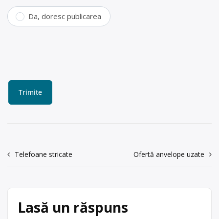
Da, doresc publicarea
Navigare
Telefoane stricate
Ofertă anvelope uzate
în
articole
Lasă un răspuns