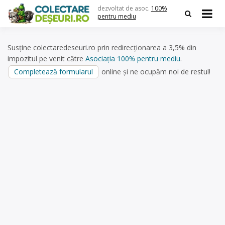
Skip
dezvoltat de asoc.
100%
to
pentru mediu
content
Susține colectaredeseuri.ro prin redirecționarea a 3,5% din
impozitul pe venit către
Asociația 100% pentru mediu
.
Completează formularul
online și ne ocupăm noi de restul!