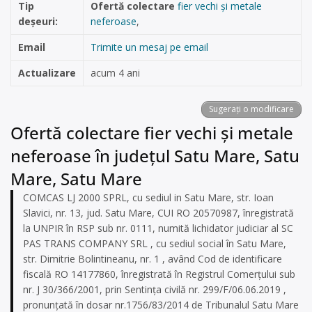
Tip
Ofertă colectare
fier vechi și metale
deșeuri:
neferoase
,
Email
Trimite un mesaj pe email
Actualizare
acum 4 ani
Sugerați o modificare
Ofertă colectare fier vechi și metale
neferoase în județul Satu Mare, Satu
Mare, Satu Mare
COMCAS LJ 2000 SPRL, cu sediul in Satu Mare, str. Ioan
Slavici, nr. 13, jud. Satu Mare, CUI RO 20570987, înregistrată
la UNPIR în RSP sub nr. 0111, numită lichidator judiciar al SC
PAS TRANS COMPANY SRL , cu sediul social în Satu Mare,
str. Dimitrie Bolintineanu, nr. 1 , având Cod de identificare
fiscală RO 14177860, înregistrată în Registrul Comerțului sub
nr. J 30/366/2001, prin Sentința civilă nr. 299/F/06.06.2019 ,
pronunțată în dosar nr.1756/83/2014 de Tribunalul Satu Mare