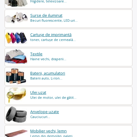
Frigidere, televizoare...
Surse de iluminat
Becuri fluorescente, LED-uri...
Cartușe de imprimantă
toner, cartușe de cerneală...
Textile
Haine vechi, draperii...
Baterii, acumulatori
Baterii auto, Li-Ion...
Ulei uzat
Ulei de motor, ulei de gătit...
Anvelope uzate
Cauciucuri...
Mobilier vechi, lemn
Lemn din demolări, paleți...