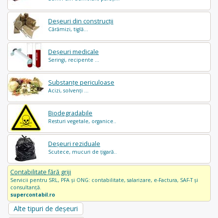
Deșeuri din construcții
Cărămizi, tiglă...
Deșeuri medicale
Seringi, recipente ...
Substanțe periculoase
Acizi, solvenți ...
Biodegradabile
Resturi vegetale, organice..
Deșeuri reziduale
Scutece, mucuri de țigară..
Contabilitate fără griji
Servicii pentru SRL, PFA și ONG: contabilitate, salarizare, e-Factura, SAF-T și
consultanță.
supercontabil.ro
Alte tipuri de deșeuri