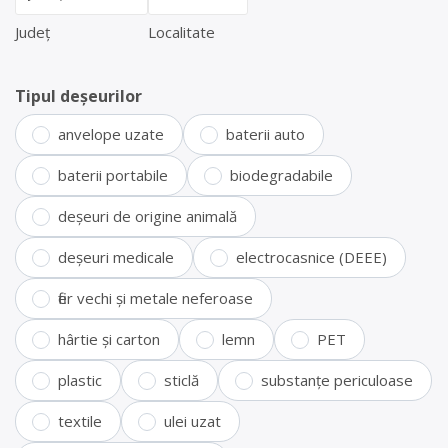
Județ
Localitate
Tipul deșeurilor
anvelope uzate
baterii auto
baterii portabile
biodegradabile
deșeuri de origine animală
deșeuri medicale
electrocasnice (DEEE)
fier vechi și metale neferoase
hârtie și carton
lemn
PET
plastic
sticlă
substanțe periculoase
textile
ulei uzat