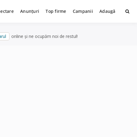
lectare
Anunțuri
Top firme
Campanii
Adaugă
rul
online și ne ocupăm noi de restul!