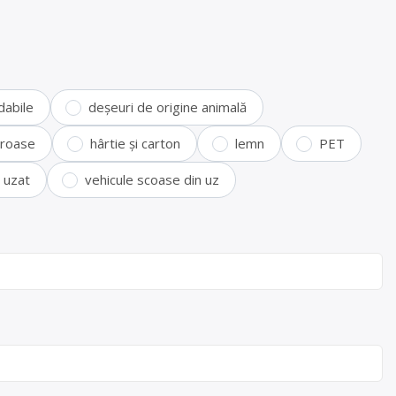
dabile
deșeuri de origine animală
feroase
hârtie și carton
lemn
PET
i uzat
vehicule scoase din uz