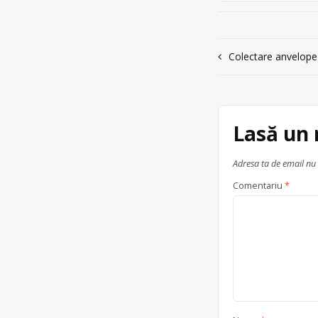
0757331555
Trimite un mesaj
Navigare
Colectare anvelope
în
articole
Lasă un
Adresa ta de email nu 
Comentariu
*