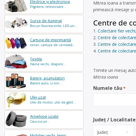
Electrice și electronice
Mitrea ioana a transm
Frigidere, televizoare...
primească mesaje și de
Centre de co
Surse de iluminat
Becuri fluorescente, LED-uri...
Colectare fier vechi
Centre de colectare 
Cartușe de imprimantă
Centre de colectare
toner, cartușe de cerneală...
Centre de colectare
Textile
Haine vechi, draperii...
Trimite un mesaj auto
Mitrea ioana
Baterii, acumulatori
Baterii auto, Li-Ion...
Numele tău
*
Ulei uzat
Ulei de motor, ulei de gătit...
Anvelope uzate
Județ / Localitate
Cauciucuri...
Mobilier vechi, lemn