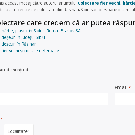
is aceast mesaj către autorul anunțului
Colectare fier vechi, hârti
 la alte centre de colectare din Rasinari/Sibiu sau persoane interesa
lectare care credem că ar putea răspun
, hârtie, plastic în Sibiu - Remat Brasov SA
deșeuri în județul Sibiu
 deșeuri în Răşinari
 fier vechi și metale neferoase
rului anunţului
Email
*
*