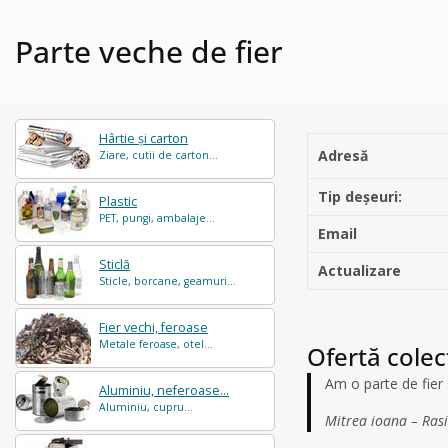
Parte veche de fier
Hârtie și carton
Adresă
Ziare, cutii de carton...
Tip deșeuri:
Plastic
PET, pungi, ambalaje...
Email
Sticlă
Actualizare
Sticle, borcane, geamuri...
Fier vechi, feroase
Metale feroase, otel...
Ofertă colec
Am o parte de fier
Aluminiu, neferoase...
Aluminiu, cupru...
Mitrea ioana – Rasin