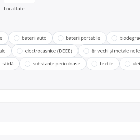
Localitate
te
baterii auto
baterii portabile
biodegra
ale
electrocasnice (DEEE)
fier vechi și metale ne
sticlă
substanțe periculoase
textile
ule