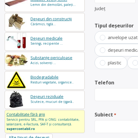
Lemn din demolări, paleți...
Județ
Deșeuri din construcții
Cărămizi, tiglă...
Tipul deșeurilor
anvelope uza
Deșeuri medicale
Seringi, recipente ...
deșeuri medic
Substanțe periculoase
plastic
Acizi, solvenți ...
Biodegradabile
Telefon
Resturi vegetale, organice..
Deșeuri reziduale
Scutece, mucuri de țigară..
Subiect
Contabilitate fără griji
*
Servicii pentru SRL, PFA și ONG: contabilitate,
salarizare, e-Factura, SAF-T și consultanță.
supercontabil.ro
Alte tipuri de deșeuri