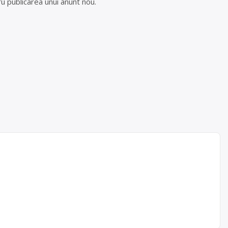
u publicarea unui anunt nou.
urilor
o vasta
 firma
le