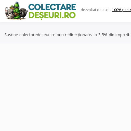
Skip
to
dezvoltat de asoc.
100% pent
content
Susține colectaredeseuri.ro prin redirecționarea a 3,5% din impozit