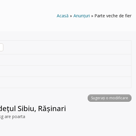
Acasă
Anunțuri
Parte veche de fier
Sugerați o modificare
ețul Sibiu, Răşinari
kg are poarta