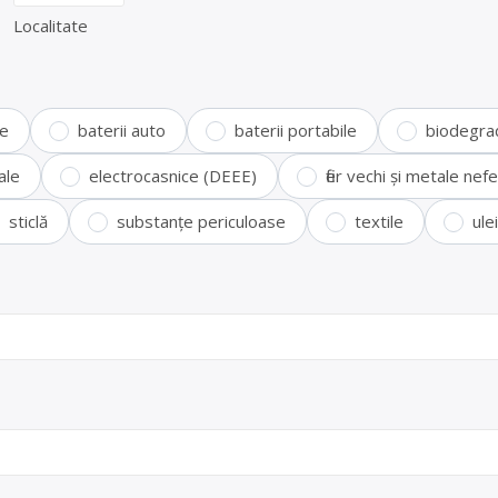
Localitate
te
baterii auto
baterii portabile
biodegra
ale
electrocasnice (DEEE)
fier vechi și metale ne
sticlă
substanțe periculoase
textile
ule