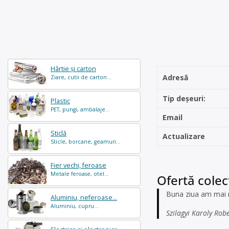
Hârtie și carton
Adresă
Ziare, cutii de carton...
Tip deșeuri:
Plastic
PET, pungi, ambalaje...
Email
Sticlă
Actualizare
Sticle, borcane, geamuri...
Fier vechi, feroase
Metale feroase, otel...
Ofertă colect
Buna ziua am mai m
Aluminiu, neferoase...
Aluminiu, cupru...
Szilagyi Karoly Rober