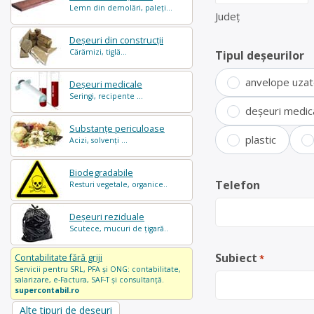
Lemn din demolări, paleți...
Județ
Deșeuri din construcții
Cărămizi, tiglă...
Tipul deșeurilor
anvelope uza
Deșeuri medicale
Seringi, recipente ...
deșeuri medic
Substanțe periculoase
plastic
Acizi, solvenți ...
Biodegradabile
Telefon
Resturi vegetale, organice..
Deșeuri reziduale
Scutece, mucuri de țigară..
Subiect
Contabilitate fără griji
*
Servicii pentru SRL, PFA și ONG: contabilitate,
salarizare, e-Factura, SAF-T și consultanță.
supercontabil.ro
Alte tipuri de deșeuri