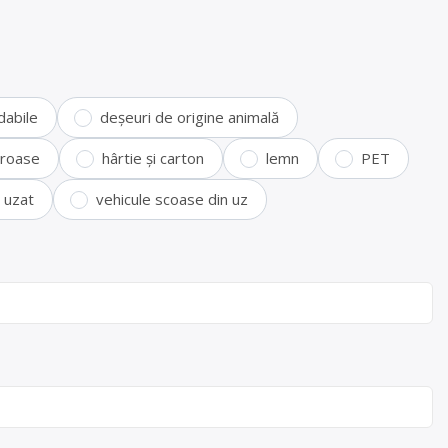
dabile
deșeuri de origine animală
feroase
hârtie și carton
lemn
PET
i uzat
vehicule scoase din uz