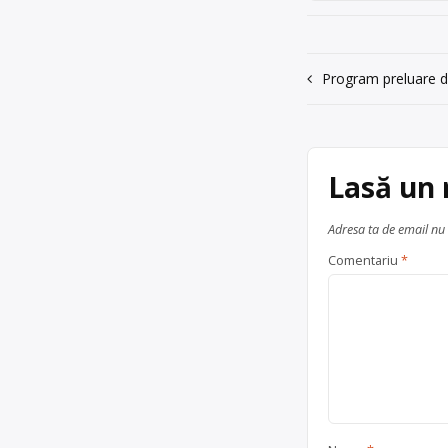
0729 777 285
Trimite un mesaj
Navigare
Program preluare d
în
articole
Lasă un
Adresa ta de email nu 
Comentariu
*