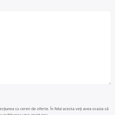
cțiunea cu cereri de oferte. În felul acesta veți avea ocazia să
u publicarea unui anunt nou.