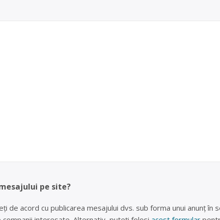
 mesajului pe site?
eți de acord cu publicarea mesajului dvs. sub forma unui anunț în se
lte companii interesate. Alternativ, puteți folosi
acest formular
pentr