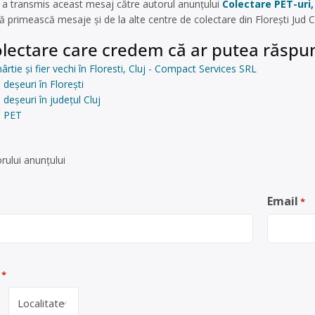
t a transmis aceast mesaj către autorul anunțului
Colectare PET-uri, 
 primească mesaje și de la alte centre de colectare din Florești Jud C
lectare care credem că ar putea răspun
ârtie și fier vechi în Floresti, Cluj - Compact Services SRL
deșeuri în Florești
deșeuri în județul Cluj
e PET
rului anunţului
Email
*
*