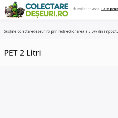
Skip
to
dezvoltat de asoc.
100% pent
content
Susține colectaredeseuri.ro prin redirecționarea a 3,5% din impozit
PET 2 Litri