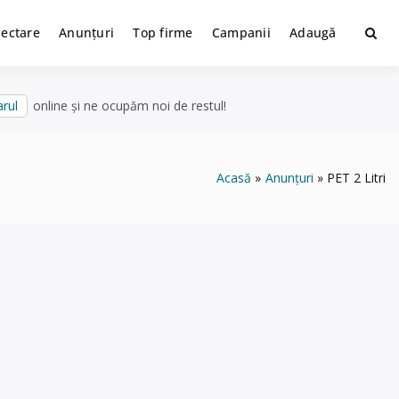
lectare
Anunțuri
Top firme
Campanii
Adaugă
rul
online și ne ocupăm noi de restul!
Acasă
Anunțuri
PET 2 Litri