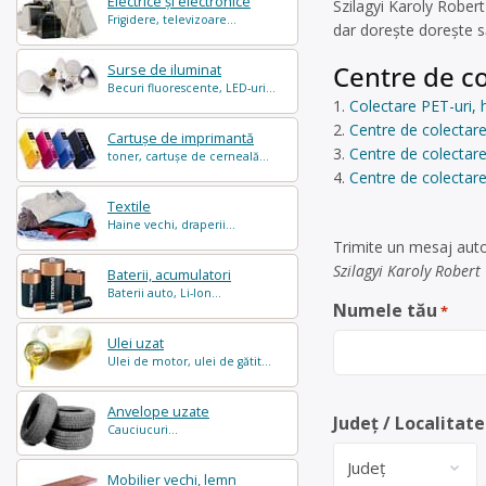
Electrice și electronice
Szilagyi Karoly Rober
Frigidere, televizoare...
dar dorește dorește să
Centre de co
Surse de iluminat
Becuri fluorescente, LED-uri...
Colectare PET-uri, h
Centre de colectare 
Cartușe de imprimantă
Centre de colectare 
toner, cartușe de cerneală...
Centre de colectar
Textile
Haine vechi, draperii...
Trimite un mesaj auto
Szilagyi Karoly Robert
Baterii, acumulatori
Baterii auto, Li-Ion...
Numele tău
*
Ulei uzat
Ulei de motor, ulei de gătit...
Anvelope uzate
Județ / Localitate
Cauciucuri...
Mobilier vechi, lemn