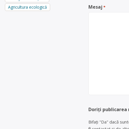
Mesaj
Agricultura ecologică
*
Doriți publicarea
Bifați "Da" dacă sunt
fiți contactat și de a