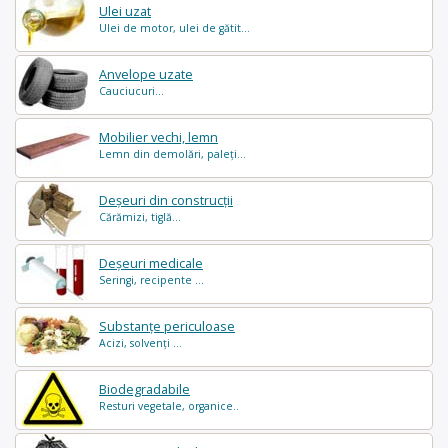
Ulei uzat
Ulei de motor, ulei de gătit...
Anvelope uzate
Cauciucuri...
Mobilier vechi, lemn
Lemn din demolări, paleți...
Deșeuri din construcții
Cărămizi, tiglă...
Deșeuri medicale
Seringi, recipente ...
Substanțe periculoase
Acizi, solvenți ...
Biodegradabile
Resturi vegetale, organice..