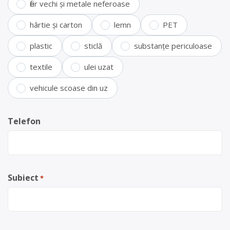
fier vechi și metale neferoase
hârtie și carton
lemn
PET
plastic
sticlă
substanțe periculoase
textile
ulei uzat
vehicule scoase din uz
Telefon
Subiect
*