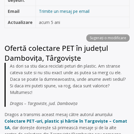
deșeuri:
Email
Trimite un mesaj pe email
Actualizare
acum 5 ani
Sugerați o modificare
Ofertă colectare PET în județul
Dambovița, Târgoviște
As dori sa stiu daca reciclati peturi din plastic. Am stranse
cateva sute si nu stiu exact unde as putea sa merg cu ele.
Daca se poate la dumneavoastra, unde anume aveti sediul?
Si daca imi puteti spune, va rog, daca sunt valorice?
Multumesc!
Dragos – Targoviste, jud. Dambovița
Dragos a transmis aceast mesaj către autorul anunțului
Colectare PET-uri, plastic și hârtie în Targoviște – Comat
SA
, dar dorește dorește să primească mesaje și de la alte