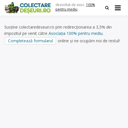
Skip
dezvoltat de asoc.
100%
to
pentru mediu
content
Susține colectaredeseuri.ro prin redirecționarea a 3,5% din
impozitul pe venit către
Asociația 100% pentru mediu
.
Completează formularul
online și ne ocupăm noi de restul!