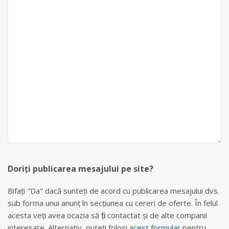
Doriți publicarea mesajului pe site?
Bifați "Da" dacă sunteți de acord cu publicarea mesajului dvs.
sub forma unui anunț în secțiunea cu cereri de oferte. În felul
acesta veți avea ocazia să fiți contactat și de alte companii
interesate. Alternativ, puteți folosi
acest formular
pentru