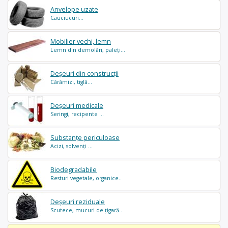
Anvelope uzate
Cauciucuri...
Mobilier vechi, lemn
Lemn din demolări, paleți...
Deșeuri din construcții
Cărămizi, tiglă...
Deșeuri medicale
Seringi, recipente ...
Substanțe periculoase
Acizi, solvenți ...
Biodegradabile
Resturi vegetale, organice..
Deșeuri reziduale
Scutece, mucuri de țigară..