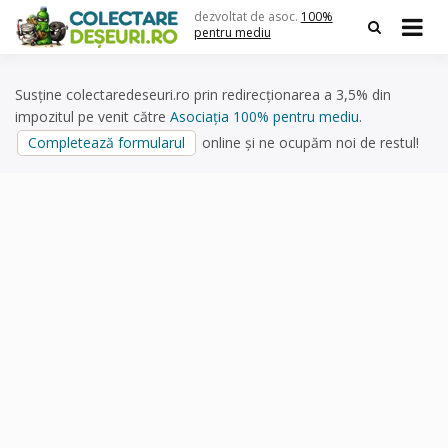
Skip
dezvoltat de asoc.
100%
to
pentru mediu
content
Susține colectaredeseuri.ro prin redirecționarea a 3,5% din
impozitul pe venit către
Asociația 100% pentru mediu
.
Completează formularul
online și ne ocupăm noi de restul!