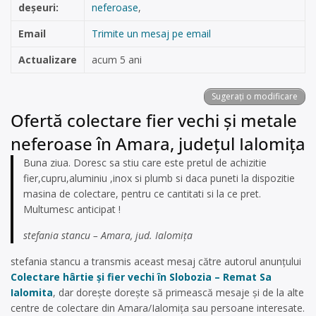
deșeuri:
neferoase
,
Email
Trimite un mesaj pe email
Actualizare
acum 5 ani
Sugerați o modificare
Ofertă colectare fier vechi și metale
neferoase în Amara, județul Ialomița
Buna ziua. Doresc sa stiu care este pretul de achizitie
fier,cupru,aluminiu ,inox si plumb si daca puneti la dispozitie
masina de colectare, pentru ce cantitati si la ce pret.
Multumesc anticipat !
stefania stancu – Amara, jud. Ialomița
stefania stancu a transmis aceast mesaj către autorul anunțului
Colectare hârtie și fier vechi în Slobozia – Remat Sa
Ialomita
, dar dorește dorește să primească mesaje și de la alte
centre de colectare din Amara/Ialomița sau persoane interesate.