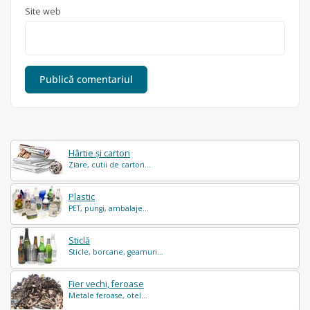
Site web
Hârtie și carton
Ziare, cutii de carton...
Plastic
PET, pungi, ambalaje...
Sticlă
Sticle, borcane, geamuri...
Fier vechi, feroase
Metale feroase, otel...