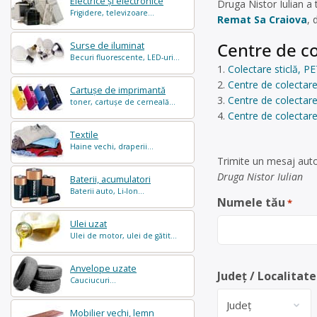
Electrice și electronice
Druga Nistor Iulian a
Frigidere, televizoare...
Remat Sa Craiova
, 
Centre de co
Surse de iluminat
Becuri fluorescente, LED-uri...
Colectare sticlă, PE
Centre de colectare
Cartușe de imprimantă
Centre de colectare
toner, cartușe de cerneală...
Centre de colectare
Textile
Haine vechi, draperii...
Trimite un mesaj auto
Druga Nistor Iulian
Baterii, acumulatori
Baterii auto, Li-Ion...
Numele tău
*
Ulei uzat
Ulei de motor, ulei de gătit...
Anvelope uzate
Județ / Localitate
Cauciucuri...
Mobilier vechi, lemn