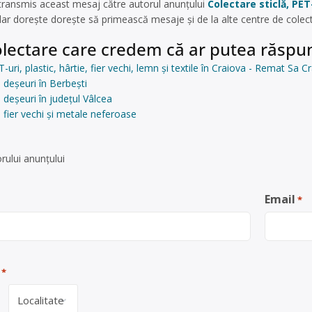
 transmis aceast mesaj către autorul anunțului
Colectare sticlă, PET-
dar dorește dorește să primească mesaje și de la alte centre de colec
lectare care credem că ar putea răspun
T-uri, plastic, hârtie, fier vechi, lemn și textile în Craiova - Remat Sa C
 deșeuri în Berbeşti
 deșeuri în județul Vâlcea
 fier vechi și metale neferoase
rului anunţului
Email
*
*