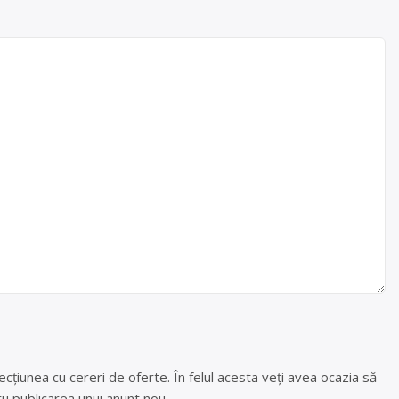
cțiunea cu cereri de oferte. În felul acesta veți avea ocazia să
u publicarea unui anunt nou.