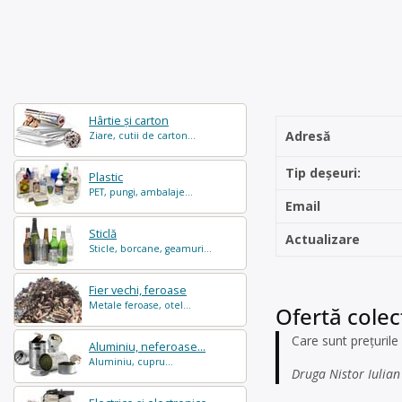
Hârtie și carton
Adresă
Ziare, cutii de carton...
Tip deșeuri:
Plastic
PET, pungi, ambalaje...
Email
Sticlă
Actualizare
Sticle, borcane, geamuri...
Fier vechi, feroase
Metale feroase, otel...
Ofertă colec
Care sunt prețurile 
Aluminiu, neferoase...
Aluminiu, cupru...
Druga Nistor Iulian 