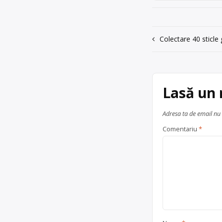
0771158661
Trimite un mesaj
Navigare
Colectare 40 sticle
în
articole
Lasă un
Adresa ta de email nu 
Comentariu
*