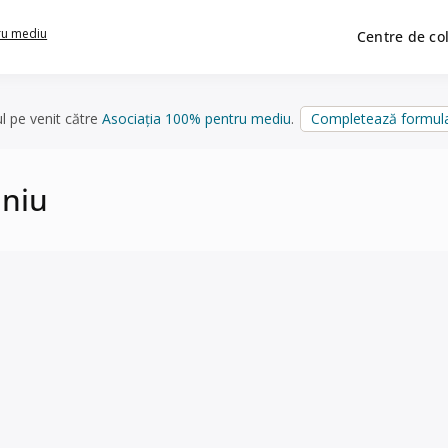
ru mediu
Centre de co
ul pe venit către
Asociația 100% pentru mediu
.
Completează formula
iniu