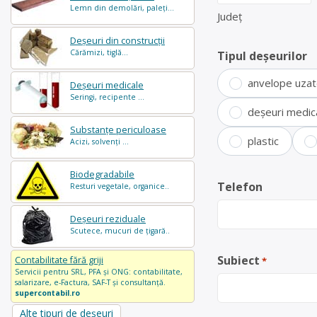
Lemn din demolări, paleți...
Județ
Deșeuri din construcții
Cărămizi, tiglă...
Tipul deșeurilor
anvelope uza
Deșeuri medicale
Seringi, recipente ...
deșeuri medic
Substanțe periculoase
plastic
Acizi, solvenți ...
Biodegradabile
Telefon
Resturi vegetale, organice..
Deșeuri reziduale
Scutece, mucuri de țigară..
Subiect
Contabilitate fără griji
*
Servicii pentru SRL, PFA și ONG: contabilitate,
salarizare, e-Factura, SAF-T și consultanță.
supercontabil.ro
Alte tipuri de deșeuri