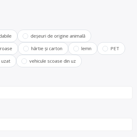
dabile
deșeuri de origine animală
feroase
hârtie și carton
lemn
PET
i uzat
vehicule scoase din uz