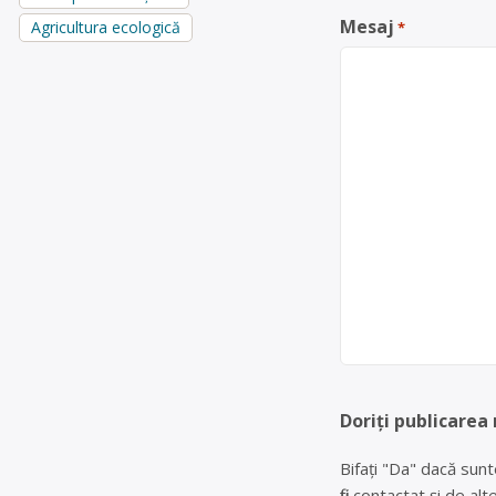
Mesaj
Agricultura ecologică
*
Doriți publicarea
Bifați "Da" dacă sunt
fiți contactat și de a