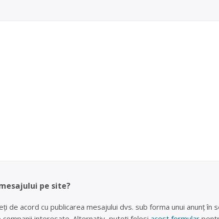
 mesajului pe site?
eți de acord cu publicarea mesajului dvs. sub forma unui anunț în se
lte companii interesate. Alternativ, puteți folosi
acest formular
pentr