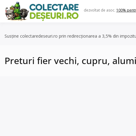
Skip
to
dezvoltat de asoc.
100% pent
content
Susține colectaredeseuri.ro prin redirecționarea a 3,5% din impozit
Preturi fier vechi, cupru, alum