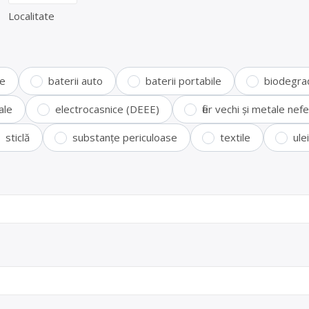
Localitate
te
baterii auto
baterii portabile
biodegra
ale
electrocasnice (DEEE)
fier vechi și metale ne
sticlă
substanțe periculoase
textile
ule