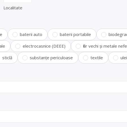
Localitate
te
baterii auto
baterii portabile
biodegra
ale
electrocasnice (DEEE)
fier vechi și metale ne
sticlă
substanțe periculoase
textile
ule