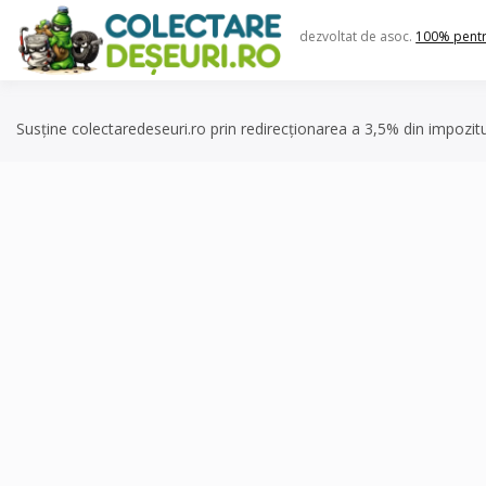
Skip
to
dezvoltat de asoc.
100% pent
content
Susține colectaredeseuri.ro prin redirecționarea a 3,5% din impozit