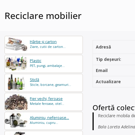
Reciclare mobilier
Hârtie și carton
Adresă
Ziare, cutii de carton...
Tip deșeuri:
Plastic
PET, pungi, ambalaje...
Email
Sticlă
Actualizare
Sticle, borcane, geamuri...
Fier vechi, feroase
Metale feroase, otel...
Ofertă colec
Reciclare mobila d
Aluminiu, neferoase...
Aluminiu, cupru...
Bala Loreta Adelin