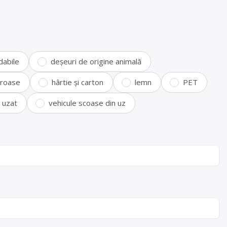
dabile
deșeuri de origine animală
feroase
hârtie și carton
lemn
PET
i uzat
vehicule scoase din uz