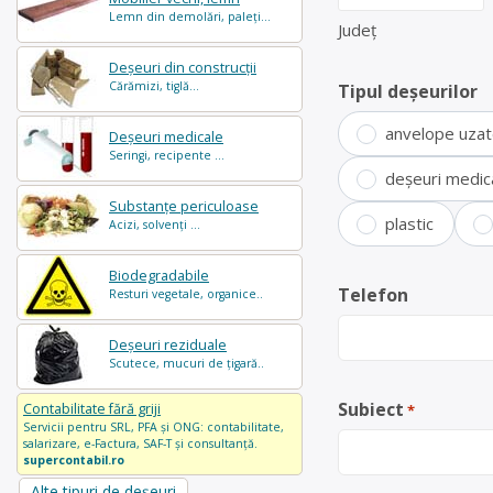
Lemn din demolări, paleți...
Județ
Deșeuri din construcții
Cărămizi, tiglă...
Tipul deșeurilor
anvelope uza
Deșeuri medicale
Seringi, recipente ...
deșeuri medic
Substanțe periculoase
plastic
Acizi, solvenți ...
Biodegradabile
Telefon
Resturi vegetale, organice..
Deșeuri reziduale
Scutece, mucuri de țigară..
Subiect
Contabilitate fără griji
*
Servicii pentru SRL, PFA și ONG: contabilitate,
salarizare, e-Factura, SAF-T și consultanță.
supercontabil.ro
Alte tipuri de deșeuri