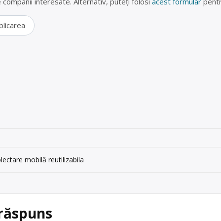
lte companii interesate. Alternativ, puteți folosi
acest formular
pentr
blicarea
ectare mobilă reutilizabila
 răspuns