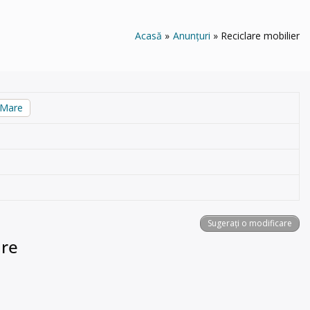
Acasă
Anunțuri
Reciclare mobilier
 Mare
Sugerați o modificare
are