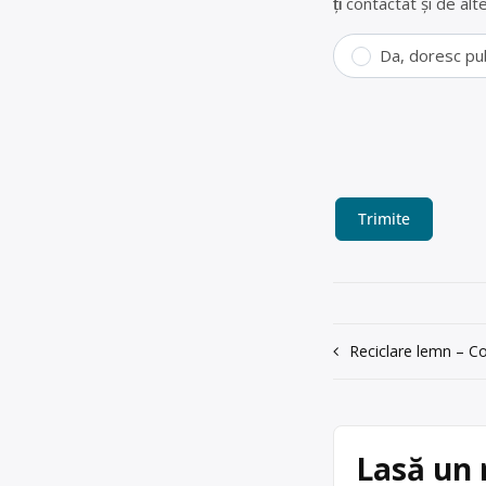
fiți contactat și de a
Da, doresc pu
Navigare
Reciclare lemn – Col
în
articole
Lasă un