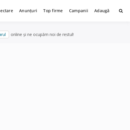
lectare
Anunțuri
Top firme
Campanii
Adaugă
rul
online și ne ocupăm noi de restul!