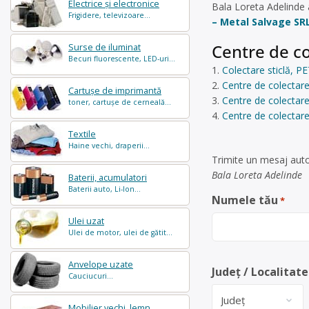
Electrice și electronice
Bala Loreta Adelinde 
Frigidere, televizoare...
– Metal Salvage SR
Centre de co
Surse de iluminat
Becuri fluorescente, LED-uri...
Colectare sticlă, PE
Centre de colectare
Cartușe de imprimantă
Centre de colectare
toner, cartușe de cerneală...
Centre de colectar
Textile
Haine vechi, draperii...
Trimite un mesaj auto
Bala Loreta Adelinde
Baterii, acumulatori
Baterii auto, Li-Ion...
Numele tău
*
Ulei uzat
Ulei de motor, ulei de gătit...
Anvelope uzate
Județ / Localitate
Cauciucuri...
Mobilier vechi, lemn