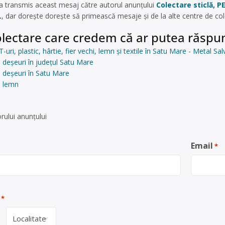
a transmis aceast mesaj către autorul anunțului
Colectare sticlă, PE
L
, dar dorește dorește să primească mesaje și de la alte centre de c
lectare care credem că ar putea răspun
T-uri, plastic, hârtie, fier vechi, lemn și textile în Satu Mare - Metal S
 deșeuri în județul Satu Mare
 deșeuri în Satu Mare
e lemn
rului anunţului
Email
*
*