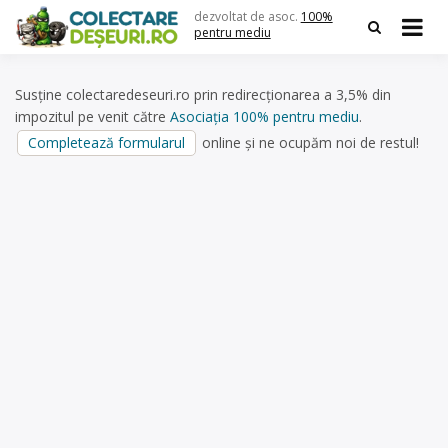
Skip
dezvoltat de asoc.
100%
to
pentru mediu
content
Susține colectaredeseuri.ro prin redirecționarea a 3,5% din
impozitul pe venit către
Asociația 100% pentru mediu
.
Completează formularul
online și ne ocupăm noi de restul!