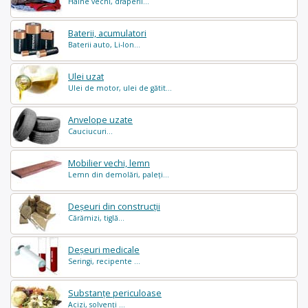
Haine vechi, draperii...
Baterii, acumulatori
Baterii auto, Li-Ion...
Ulei uzat
Ulei de motor, ulei de gătit...
Anvelope uzate
Cauciucuri...
Mobilier vechi, lemn
Lemn din demolări, paleți...
Deșeuri din construcții
Cărămizi, tiglă...
Deșeuri medicale
Seringi, recipente ...
Substanțe periculoase
Acizi, solvenți ...