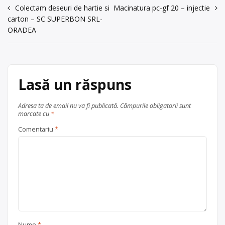
0761698999
Navigare
Punct de colectare
Colectam deseuri de hartie si
plastic
Macinatura pc-gf 20 – injectie
, în
carton – SC SUPERBON SRL-
județul Bihor
Oradea
în
Trimite un mesaj
ORADEA
articole
Lasă un răspuns
Adresa ta de email nu va fi publicată.
Câmpurile obligatorii sunt
marcate cu
*
Comentariu
*
Nume
*