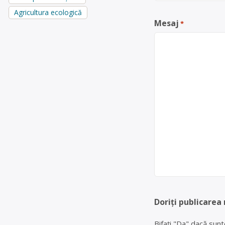
Agricultura ecologică
Mesaj
*
Doriți publicarea
Bifați "Da" dacă sunt