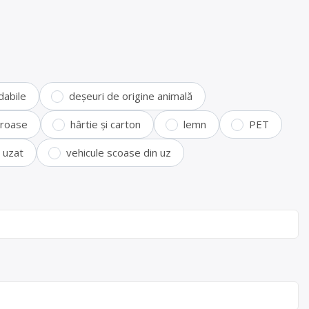
dabile
deșeuri de origine animală
feroase
hârtie și carton
lemn
PET
i uzat
vehicule scoase din uz