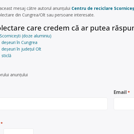
 aceast mesaj către autorul anunțului
Centru de reciclare Scorniceș
colectare din Cungrea/Olt sau persoane interesate.
lectare care credem că ar putea răspun
 Scornicești (doze aluminiu)
 deșeuri în Cungrea
deșeuri în județul Olt
sticlă
rului anunţului
Email
*
*