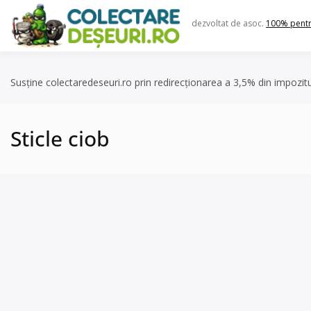
Skip
to
dezvoltat de asoc.
100% pent
content
Susține colectaredeseuri.ro prin redirecționarea a 3,5% din impozit
Sticle ciob