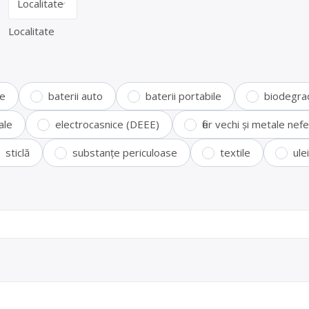
Localitate
te
baterii auto
baterii portabile
biodegra
ale
electrocasnice (DEEE)
fier vechi și metale ne
sticlă
substanțe periculoase
textile
ule