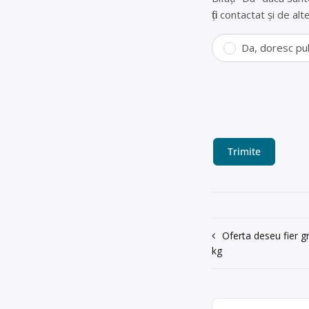
fiți contactat și de a
Da, doresc pu
Navigare
Oferta deseu fier gr
kg
în
articole