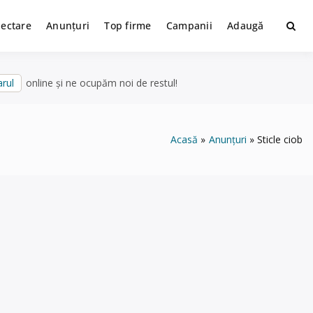
lectare
Anunțuri
Top firme
Campanii
Adaugă
rul
online și ne ocupăm noi de restul!
Acasă
Anunțuri
Sticle ciob