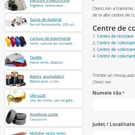
Electrice și electronice
Frigidere, televizoare...
Clenci Ion a transmis
de la alte centre de 
Surse de iluminat
Becuri fluorescente, LED-uri...
Centre de co
Centru de reciclare
Cartușe de imprimantă
Centre de colectare
toner, cartușe de cerneală...
Centre de colectare 
Centre de colectare 
Textile
Haine vechi, draperii...
Trimite un mesaj auto
Baterii, acumulatori
Clenci Ion
Baterii auto, Li-Ion...
Numele tău
*
Ulei uzat
Ulei de motor, ulei de gătit...
Anvelope uzate
Cauciucuri...
Județ / Localitate
Mobilier vechi, lemn