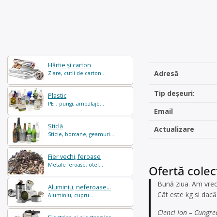
Hârtie și carton
Adresă
Ziare, cutii de carton...
Tip deșeuri:
Plastic
PET, pungi, ambalaje...
Email
Sticlă
Actualizare
Sticle, borcane, geamuri...
Fier vechi, feroase
Metale feroase, otel...
Ofertă colec
Bună ziua. Am vreo 
Aluminiu, neferoase...
Cât este kg si dacă 
Aluminiu, cupru...
Clenci Ion – Cungrea