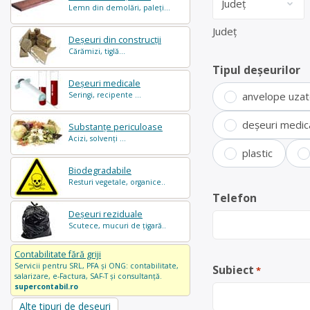
Lemn din demolări, paleți...
Județ
Deșeuri din construcții
Cărămizi, tiglă...
Tipul deșeurilor
Deșeuri medicale
anvelope uza
Seringi, recipente ...
deșeuri medic
Substanțe periculoase
Acizi, solvenți ...
plastic
Biodegradabile
Resturi vegetale, organice..
Telefon
Deșeuri reziduale
Scutece, mucuri de țigară..
Contabilitate fără griji
Servicii pentru SRL, PFA și ONG: contabilitate,
Subiect
*
salarizare, e-Factura, SAF-T și consultanță.
supercontabil.ro
Alte tipuri de deșeuri