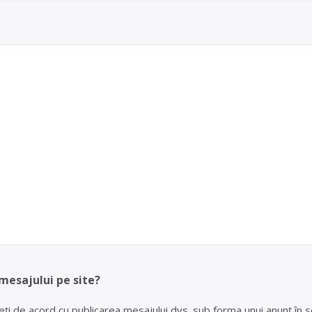
 mesajului pe site?
eți de acord cu publicarea mesajului dvs. sub forma unui anunț în se