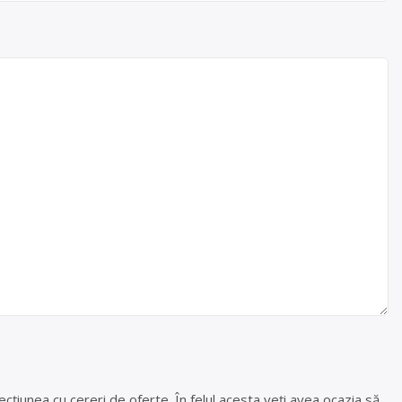
cțiunea cu cereri de oferte. În felul acesta veți avea ocazia să