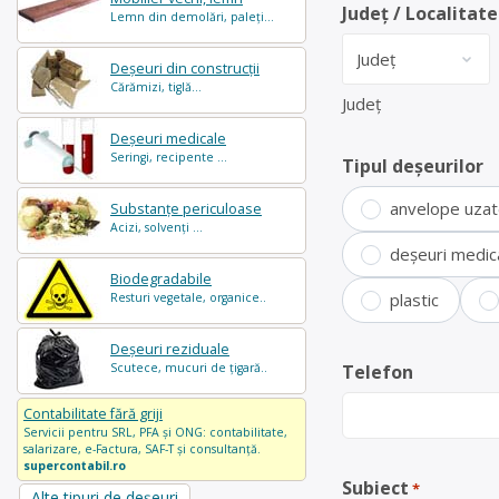
Județ / Localitate
Lemn din demolări, paleți...
Deșeuri din construcții
Cărămizi, tiglă...
Județ
Deșeuri medicale
Seringi, recipente ...
Tipul deșeurilor
anvelope uza
Substanțe periculoase
Acizi, solvenți ...
deșeuri medic
Biodegradabile
plastic
Resturi vegetale, organice..
Deșeuri reziduale
Scutece, mucuri de țigară..
Telefon
Contabilitate fără griji
Servicii pentru SRL, PFA și ONG: contabilitate,
salarizare, e-Factura, SAF-T și consultanță.
supercontabil.ro
Subiect
*
Alte tipuri de deșeuri