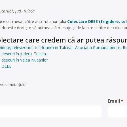
carilor, jud. Tulcea
aceast mesaj către autorul anunțului
Colectare DEEE (frigidere, t
r dorește dorește să primească mesaje și de la alte centre de colecta
lectare care credem că ar putea răspun
gidere, televizoare, telefoane) în Tulcea - Asociatia Romana pentru R
 deșeuri în județul Tulcea
 deșeuri în Valea Nucarilor
e DEEE
rului anunţului
Email
*