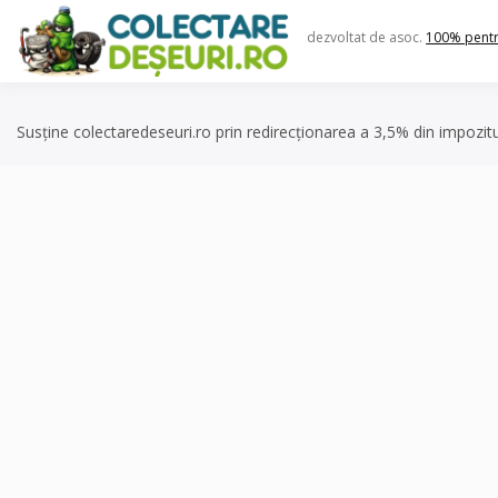
Skip
to
dezvoltat de asoc.
100% pent
content
Susține colectaredeseuri.ro prin redirecționarea a 3,5% din impozit