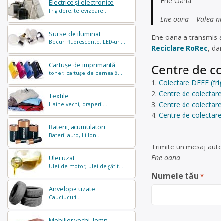
Ene Oana
Electrice și electronice
Frigidere, televizoare...
Ene oana – Valea nu
Surse de iluminat
Ene oana a transmis 
Becuri fluorescente, LED-uri...
Reciclare RoRec
, da
Cartușe de imprimantă
Centre de co
toner, cartușe de cerneală...
Colectare DEEE (fri
Centre de colectare
Textile
Centre de colectare
Haine vechi, draperii...
Centre de colectar
Baterii, acumulatori
Baterii auto, Li-Ion...
Trimite un mesaj auto
Ene oana
Ulei uzat
Ulei de motor, ulei de gătit...
Numele tău
*
Anvelope uzate
Cauciucuri...
Mobilier vechi, lemn