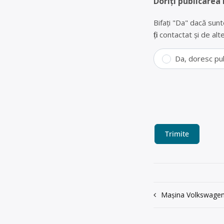
Doriți publicarea
Bifați "Da" dacă sunt
fiți contactat și de a
Da, doresc pu
Navigare
Mașina Volkswage
în