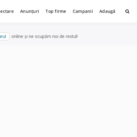
lectare
Anunțuri
Top firme
Campanii
Adaugă
rul
online și ne ocupăm noi de restul!