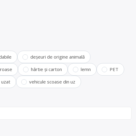
dabile
deșeuri de origine animală
feroase
hârtie și carton
lemn
PET
i uzat
vehicule scoase din uz