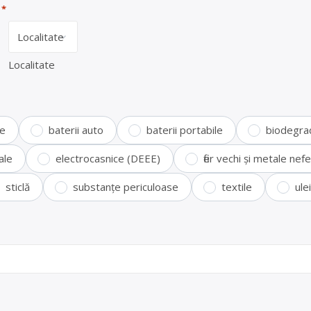
*
Localitate
te
baterii auto
baterii portabile
biodegra
ale
electrocasnice (DEEE)
fier vechi și metale ne
sticlă
substanțe periculoase
textile
ule