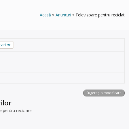
Acasă
Anunțuri
Televizoare pentru reciclat
arilor
Sugerați o modificare
ilor
 pentru reciclare.