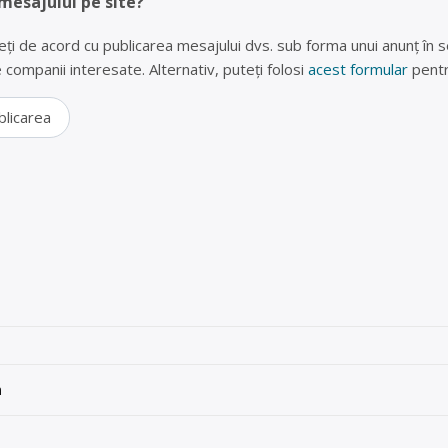
 mesajului pe site?
eți de acord cu publicarea mesajului dvs. sub forma unui anunț în se
lte companii interesate. Alternativ, puteți folosi
acest formular
pentr
blicarea
n