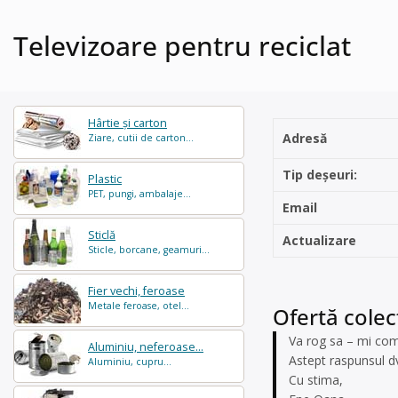
Televizoare pentru reciclat
Hârtie și carton
Adresă
Ziare, cutii de carton...
Tip deșeuri:
Plastic
PET, pungi, ambalaje...
Email
Sticlă
Actualizare
Sticle, borcane, geamuri...
Fier vechi, feroase
Metale feroase, otel...
Ofertă colec
Va rog sa – mi comu
Aluminiu, neferoase...
Astept raspunsul d
Aluminiu, cupru...
Cu stima,