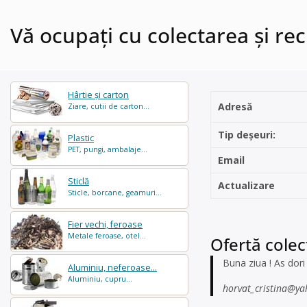
Vă ocupați cu colectarea și reci
Hârtie și carton
Adresă
Ziare, cutii de carton...
Tip deșeuri:
Plastic
PET, pungi, ambalaje...
Email
Sticlă
Actualizare
Sticle, borcane, geamuri...
Fier vechi, feroase
Metale feroase, otel...
Ofertă colect
Buna ziua ! As dori 
Aluminiu, neferoase...
Aluminiu, cupru...
horvat_cristina@y