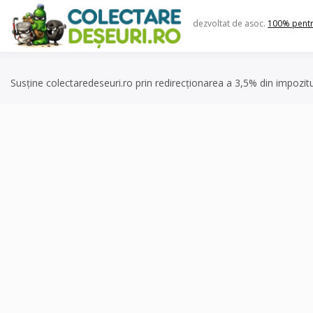
Skip
to
dezvoltat de asoc.
100% pent
content
Susține colectaredeseuri.ro prin redirecționarea a 3,5% din impozit