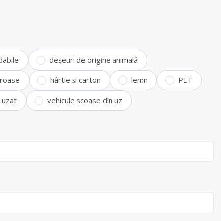
dabile
deșeuri de origine animală
feroase
hârtie și carton
lemn
PET
i uzat
vehicule scoase din uz