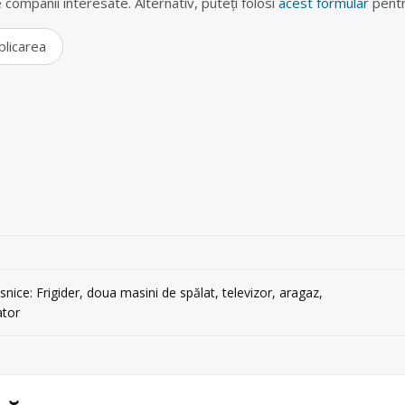
lte companii interesate. Alternativ, puteți folosi
acest formular
pentr
blicarea
nice: Frigider, doua masini de spălat, televizor, aragaz,
ator