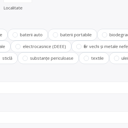
Localitate
te
baterii auto
baterii portabile
biodegra
ale
electrocasnice (DEEE)
fier vechi și metale ne
sticlă
substanțe periculoase
textile
ule