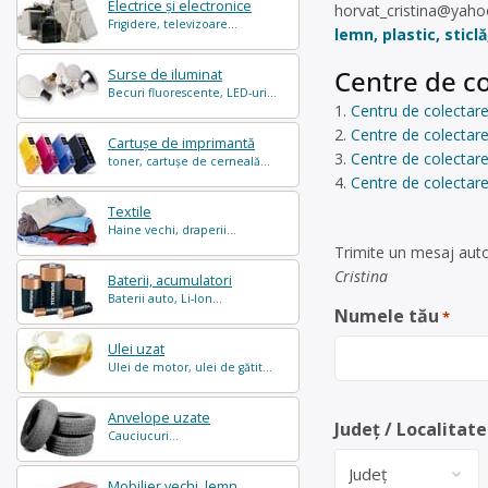
Electrice și electronice
horvat_cristina@yah
Frigidere, televizoare...
lemn, plastic, sticlă
Centre de co
Surse de iluminat
Becuri fluorescente, LED-uri...
Centru de colectare ș
Centre de colectare 
Cartușe de imprimantă
Centre de colectare
toner, cartușe de cerneală...
Centre de colectare
Textile
Haine vechi, draperii...
Trimite un mesaj auto
Cristina
Baterii, acumulatori
Baterii auto, Li-Ion...
Numele tău
*
Ulei uzat
Ulei de motor, ulei de gătit...
Anvelope uzate
Județ / Localitate
Cauciucuri...
Mobilier vechi, lemn