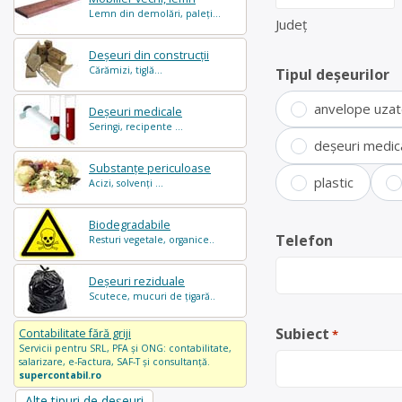
Lemn din demolări, paleți...
Județ
Deșeuri din construcții
Cărămizi, tiglă...
Tipul deșeurilor
anvelope uza
Deșeuri medicale
Seringi, recipente ...
deșeuri medic
Substanțe periculoase
plastic
Acizi, solvenți ...
Biodegradabile
Telefon
Resturi vegetale, organice..
Deșeuri reziduale
Scutece, mucuri de țigară..
Subiect
Contabilitate fără griji
*
Servicii pentru SRL, PFA și ONG: contabilitate,
salarizare, e-Factura, SAF-T și consultanță.
supercontabil.ro
Alte tipuri de deșeuri