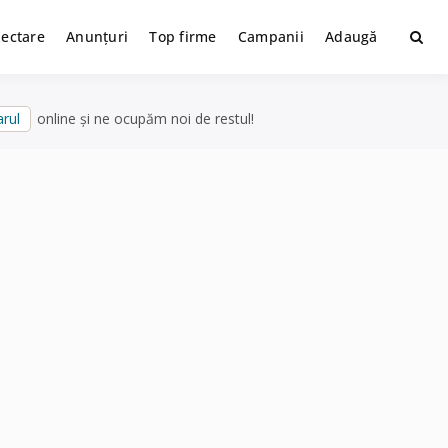
lectare
Anunțuri
Top firme
Campanii
Adaugă
rul
online și ne ocupăm noi de restul!