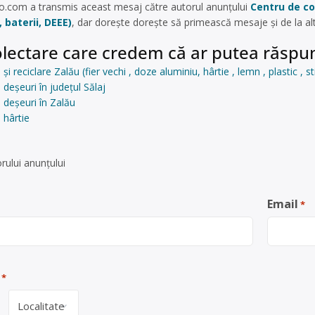
oo.com
a transmis aceast mesaj către autorul anunțului
Centru de col
, baterii, DEEE)
, dar dorește dorește să primească mesaje și de la al
lectare care credem că ar putea răspun
i reciclare Zalău (fier vechi , doze aluminiu, hârtie , lemn , plastic , st
deșeuri în județul Sălaj
 deșeuri în Zalău
 hârtie
rului anunţului
Email
*
*