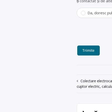
fiți contactat și de a
Da, doresc pu
Navigare
Colectare electrocas
cuptor electric, calcul
în
articole