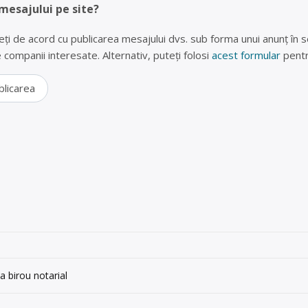
 mesajului pe site?
eți de acord cu publicarea mesajului dvs. sub forma unui anunț în se
lte companii interesate. Alternativ, puteți folosi
acest formular
pentr
blicarea
la birou notarial