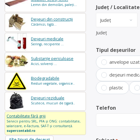
Lemn din demolări, paleți...
Județ / Localitate
Deșeuri din construcții
Cărămizi, tiglă...
Județ
Deșeuri medicale
Seringi, recipente ...
Tipul deșeurilor
Substanțe periculoase
anvelope uza
Acizi, solvenți ...
deșeuri medic
Biodegradabile
Resturi vegetale, organice..
plastic
Deșeuri reziduale
Scutece, mucuri de țigară..
Telefon
Contabilitate fără griji
Servicii pentru SRL, PFA și ONG: contabilitate,
salarizare, e-Factura, SAF-T și consultanță.
supercontabil.ro
Alte tipuri de deșeuri