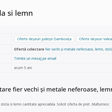
la si lemn
Oferte deșeuri județul Dambovița
Oferte deșeuri Vale
Ofertă colectare
fier vechi și metale neferoase
,
lemn
,
sticl
Trimite un mesaj pe email
acum 5 ani
tare fier vechi și metale neferoase, lemn
 sticla si lemn cantitate apreciabila. Solicit oferta de pret. Multumesc