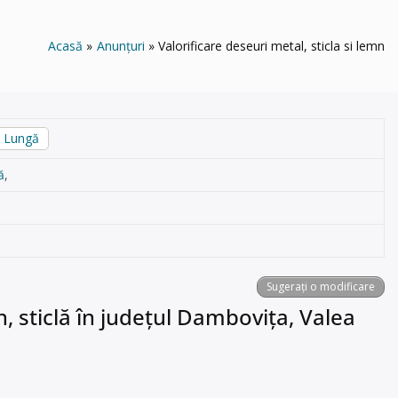
Acasă
Anunțuri
Valorificare deseuri metal, sticla si lemn
a Lungă
ă
,
Sugerați o modificare
, sticlă în județul Dambovița, Valea