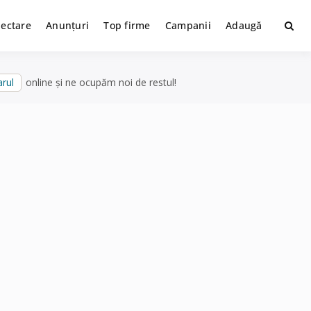
lectare
Anunțuri
Top firme
Campanii
Adaugă
rul
online și ne ocupăm noi de restul!