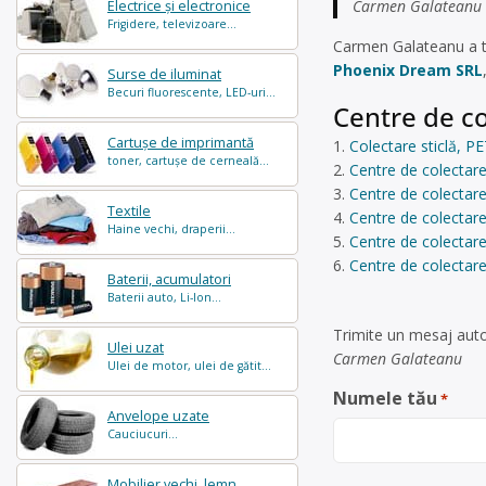
Carmen Galateanu –
Electrice și electronice
Frigidere, televizoare...
Carmen Galateanu a t
Phoenix Dream SRL
Surse de iluminat
Becuri fluorescente, LED-uri...
Centre de co
Cartușe de imprimantă
Colectare sticlă, PE
toner, cartușe de cerneală...
Centre de colectare
Centre de colectare
Textile
Centre de colectare
Haine vechi, draperii...
Centre de colectar
Centre de colectare 
Baterii, acumulatori
Baterii auto, Li-Ion...
Trimite un mesaj auto
Ulei uzat
Carmen Galateanu
Ulei de motor, ulei de gătit...
Numele tău
*
Anvelope uzate
Cauciucuri...
Mobilier vechi, lemn