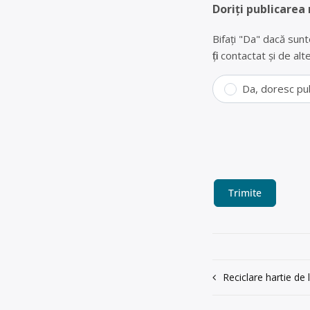
Doriți publicarea
Bifați "Da" dacă sunt
fiți contactat și de a
Da, doresc pu
Navigare
Reciclare hartie de 
în