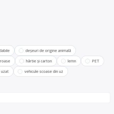
dabile
deșeuri de origine animală
feroase
hârtie și carton
lemn
PET
i uzat
vehicule scoase din uz