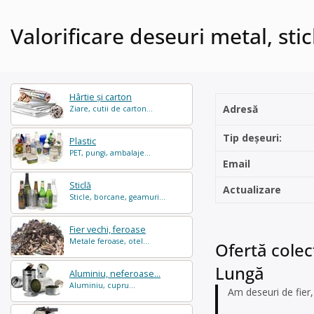
Valorificare deseuri metal, stic
Hârtie și carton
Adresă
Ziare, cutii de carton...
Tip deșeuri:
Plastic
PET, pungi, ambalaje...
Email
Sticlă
Actualizare
Sticle, borcane, geamuri...
Fier vechi, feroase
Metale feroase, otel...
Ofertă colec
Lungă
Aluminiu, neferoase...
Aluminiu, cupru...
Am deseuri de fier,