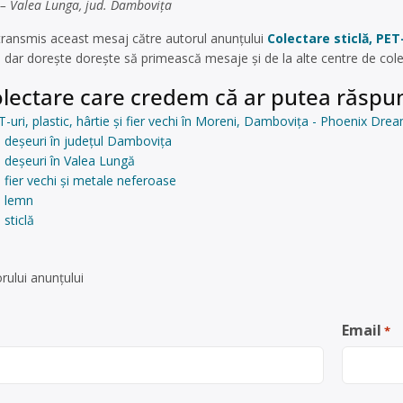
 Valea Lunga, jud. Dambovița
ransmis aceast mesaj către autorul anunțului
Colectare sticlă, PET-
, dar dorește dorește să primească mesaje și de la alte centre de co
lectare care credem că ar putea răspun
T-uri, plastic, hârtie și fier vechi în Moreni, Dambovița - Phoenix Dre
 deșeuri în județul Dambovița
 deșeuri în Valea Lungă
 fier vechi și metale neferoase
e lemn
sticlă
rului anunţului
Email
*