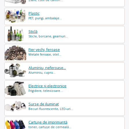
Plastic
PET, pungi, ambalaje...
Sticlă
Sticle, borcane, geamuri...
Fier vechi, feroase
Metale feroase, otel...
Aluminiu, neferoase...
Aluminiu, cupru...
Electrice și electronice
Frigidere, televizoare...
Surse de iluminat
Becuri fluorescente, LED-uri...
Cartușe de imprimantă
toner, cartușe de cerneală...