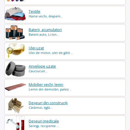
Textile
Haine vechi, draperii...
Baterii, acumulatori
Baterii auto, Li-Ion...
Ulei uzat
Ulei de motor, ulei de gătit...
Anvelope uzate
Cauciucuri...
Mobilier vechi, lemn
Lemn din demolări, paleți...
Deșeuri din construcții
Cărămizi, tiglă...
Deșeuri medicale
Seringi, recipente ...