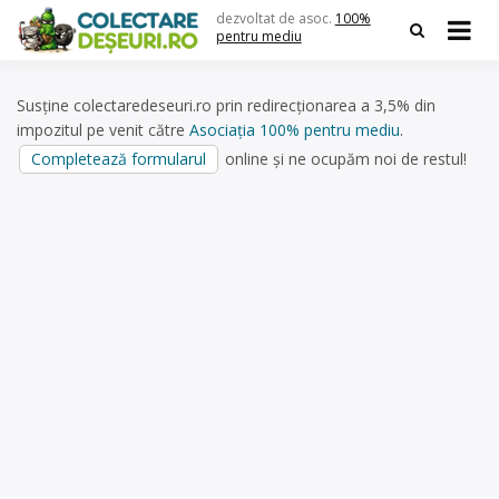
Skip
dezvoltat de asoc.
100%
to
pentru mediu
content
Susține colectaredeseuri.ro prin redirecționarea a 3,5% din
impozitul pe venit către
Asociația 100% pentru mediu
.
Completează formularul
online și ne ocupăm noi de restul!