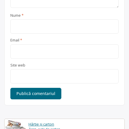
Nume
*
Email
*
Site web
Hârtie și carton
Ziare, cutii de carton...