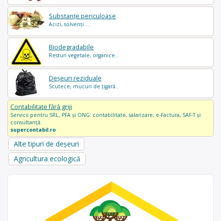
Substanțe periculoase
Acizi, solvenți ...
Biodegradabile
Resturi vegetale, organice..
Deșeuri reziduale
Scutece, mucuri de țigară..
Contabilitate fără griji
Servicii pentru SRL, PFA și ONG: contabilitate, salarizare, e-Factura, SAF-T și
consultanță.
supercontabil.ro
Alte tipuri de deșeuri
Agricultura ecologică