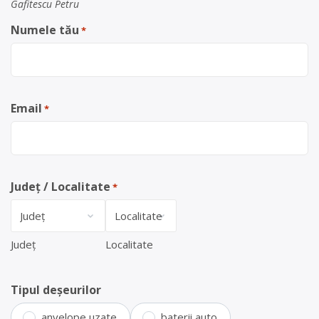
Gafitescu Petru
Numele tău
*
Email
*
Județ / Localitate
*
Județ
Localitate
Tipul deșeurilor
anvelope uzate
baterii auto