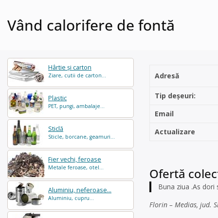
Vând calorifere de fontă
Hârtie și carton
Adresă
Ziare, cutii de carton...
Tip deșeuri:
Plastic
PET, pungi, ambalaje...
Email
Sticlă
Actualizare
Sticle, borcane, geamuri...
Fier vechi, feroase
Metale feroase, otel...
Ofertă colec
Buna ziua .As dori 
Aluminiu, neferoase...
Aluminiu, cupru...
Florin – Medias, jud. S