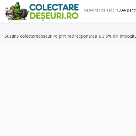
Skip
to
dezvoltat de asoc.
100% pent
content
Susține colectaredeseuri.ro prin redirecționarea a 3,5% din impozit