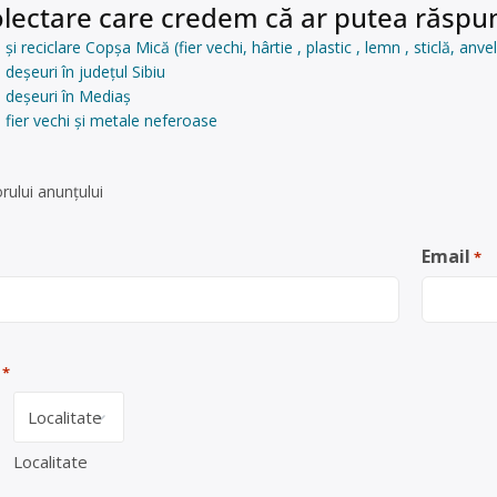
lectare care credem că ar putea răspun
și reciclare Copșa Mică (fier vechi, hârtie , plastic , lemn , sticlă, anv
deșeuri în județul Sibiu
 deșeuri în Mediaș
 fier vechi și metale neferoase
rului anunţului
Email
*
*
Localitate