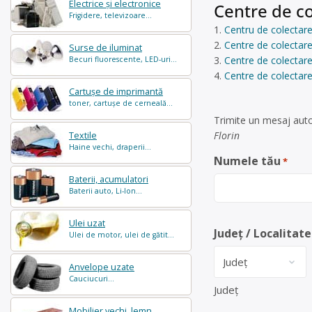
Electrice și electronice
Centre de co
Frigidere, televizoare...
Centru de colectare 
Centre de colectare 
Surse de iluminat
Centre de colectare
Becuri fluorescente, LED-uri...
Centre de colectare
Cartușe de imprimantă
toner, cartușe de cerneală...
Trimite un mesaj auto
Florin
Textile
Haine vechi, draperii...
Numele tău
*
Baterii, acumulatori
Baterii auto, Li-Ion...
Ulei uzat
Județ / Localitate
Ulei de motor, ulei de gătit...
Anvelope uzate
Cauciucuri...
Județ
Mobilier vechi, lemn