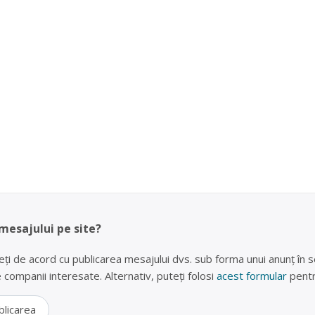
 mesajului pe site?
eți de acord cu publicarea mesajului dvs. sub forma unui anunț în se
lte companii interesate. Alternativ, puteți folosi
acest formular
pentr
blicarea