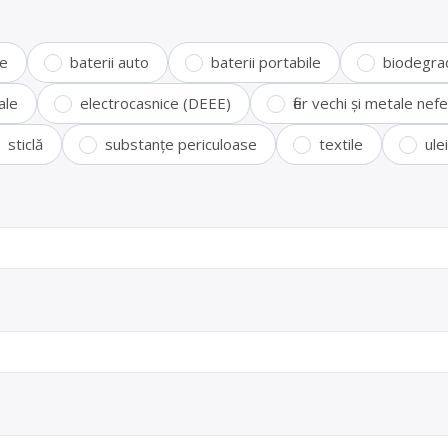
te
baterii auto
baterii portabile
biodegra
ale
electrocasnice (DEEE)
fier vechi și metale ne
sticlă
substanțe periculoase
textile
ule