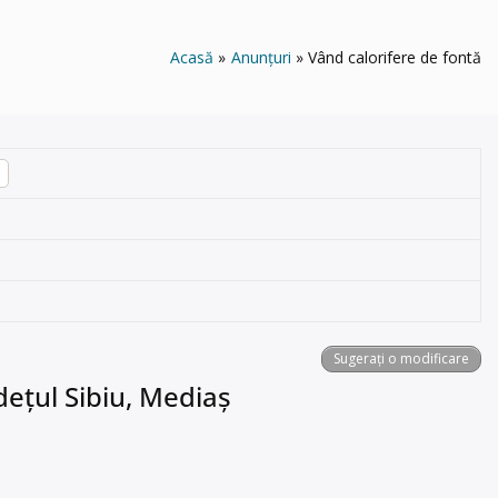
Acasă
Anunțuri
Vând calorifere de fontă
Sugerați o modificare
dețul Sibiu, Mediaș