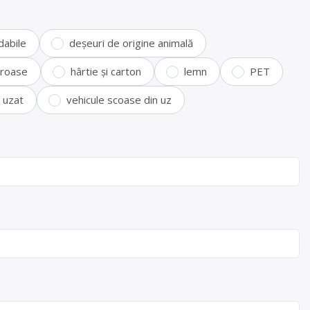
dabile
deșeuri de origine animală
feroase
hârtie și carton
lemn
PET
i uzat
vehicule scoase din uz