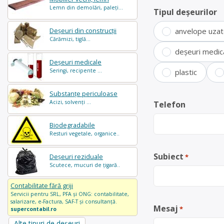
Lemn din demolări, paleți...
Tipul deșeurilor
anvelope uza
Deșeuri din construcții
Cărămizi, tiglă...
deșeuri medic
Deșeuri medicale
Seringi, recipente ...
plastic
Substanțe periculoase
Acizi, solvenți ...
Telefon
Biodegradabile
Resturi vegetale, organice..
Subiect
Deșeuri reziduale
*
Scutece, mucuri de țigară..
Contabilitate fără griji
Servicii pentru SRL, PFA și ONG: contabilitate,
salarizare, e-Factura, SAF-T și consultanță.
Mesaj
*
supercontabil.ro
Alte tipuri de deșeuri