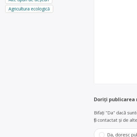
Agricultura ecologică
Doriți publicarea
Bifați "Da" dacă sunt
fiți contactat și de a
Da, doresc pu