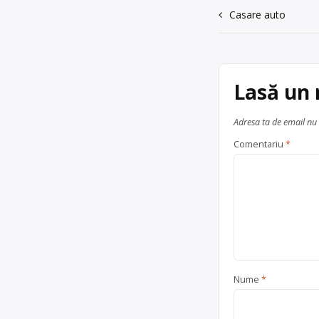
Navigare
Casare auto
în
articole
Lasă un
Adresa ta de email nu 
Comentariu
*
Nume
*