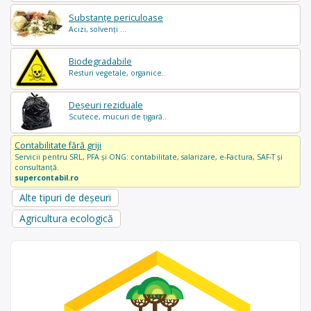
Substanțe periculoase
Acizi, solvenți ...
Biodegradabile
Resturi vegetale, organice..
Deșeuri reziduale
Scutece, mucuri de țigară..
Contabilitate fără griji
Servicii pentru SRL, PFA și ONG: contabilitate, salarizare, e-Factura, SAF-T și
consultanță.
supercontabil.ro
Alte tipuri de deșeuri
Agricultura ecologică