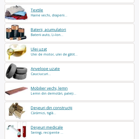
Textile
Haine vechi, draperii...
Baterii, acumulatori
Baterii auto, Li-Ion...
Ulei uzat
Ulei de motor, ulei de gătit...
Anvelope uzate
Cauciucuri...
Mobilier vechi, lemn
Lemn din demolări, paleți...
Deșeuri din construcții
Cărămizi, tiglă...
Deșeuri medicale
Seringi, recipente ...