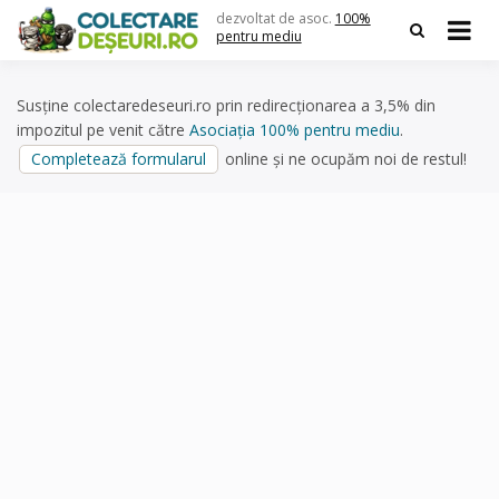
Skip
dezvoltat de asoc.
100%
to
pentru mediu
content
Susține colectaredeseuri.ro prin redirecționarea a 3,5% din
impozitul pe venit către
Asociația 100% pentru mediu
.
Completează formularul
online și ne ocupăm noi de restul!