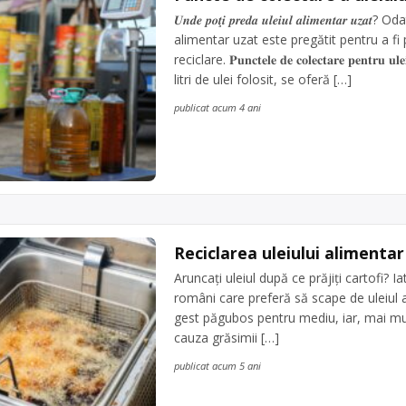
𝑼𝒏𝒅𝒆 𝒑𝒐𝒕̧𝒊 𝒑𝒓𝒆𝒅𝒂 𝒖𝒍𝒆𝒊𝒖𝒍 𝒂𝒍𝒊𝒎𝒆𝒏
alimentar uzat este pregătit pentru a fi 
reciclare. 𝐏𝐮𝐧𝐜𝐭𝐞𝐥𝐞 𝐝𝐞 𝐜𝐨𝐥𝐞𝐜𝐭𝐚𝐫𝐞 𝐩𝐞𝐧𝐭𝐫𝐮 𝐮
litri de ulei folosit, se oferă […]
publicat acum 4 ani
Reciclarea uleiului alimenta
Aruncați uleiul după ce prăjiți cartofi? I
români care preferă să scape de uleiul a
gest păgubos pentru mediu, iar, mai mul
cauza grăsimii […]
publicat acum 5 ani