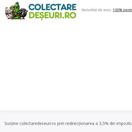
Skip
to
dezvoltat de asoc.
100% pent
content
Susține colectaredeseuri.ro prin redirecționarea a 3,5% din impozit