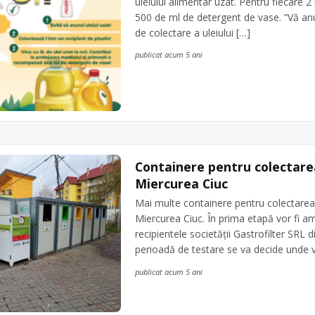
uleiului alimentar uzat. Pentru fiecare 2 
500 de ml de detergent de vase. ”Vă an
de colectare a uleiului […]
publicat acum 5 ani
Containere pentru colectarea
Miercurea Ciuc
Mai multe containere pentru colectarea 
Miercurea Ciuc. În prima etapă vor fi am
recipientele societăţii Gastrofilter SRL
perioadă de testare se va decide unde vo
publicat acum 5 ani