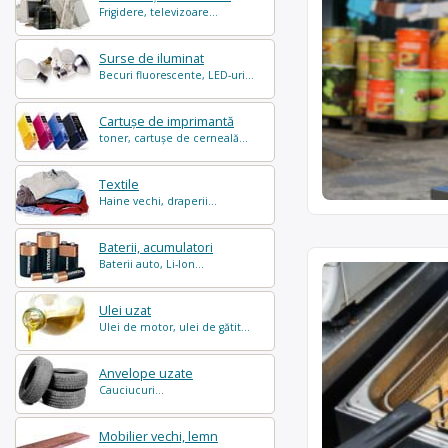
Frigidere, televizoare...
Surse de iluminat
Becuri fluorescente, LED-uri...
Cartușe de imprimantă
toner, cartușe de cerneală...
Textile
Haine vechi, draperii...
Baterii, acumulatori
Baterii auto, Li-Ion...
Ulei uzat
Ulei de motor, ulei de gătit...
Anvelope uzate
Cauciucuri...
Mobilier vechi, lemn