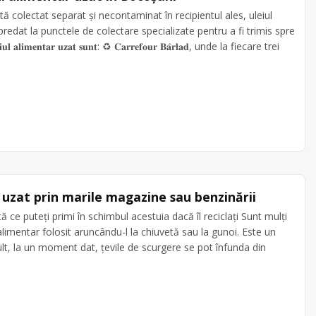
𝒕𝒂𝒓 𝒖𝒛𝒂𝒕? Odată colectat separat și necontaminat în recipientul ales, uleiul
predat la punctele de colectare specializate pentru a fi trimis spre
𝐞𝐢𝐮𝐥 𝐚𝐥𝐢𝐦𝐞𝐧𝐭𝐚𝐫 𝐮𝐳𝐚𝐭 𝐬𝐮𝐧𝐭: ♻️ 𝐂𝐚𝐫𝐫𝐞𝐟𝐨𝐮𝐫 𝐁𝐚̂𝐫𝐥𝐚𝐝, unde la fiecare trei
r uzat prin marile magazine sau benzinării
ată ce puteți primi în schimbul acestuia dacă îl reciclați Sunt mulți
limentar folosit aruncându-l la chiuvetă sau la gunoi. Este un
t, la un moment dat, țevile de scurgere se pot înfunda din