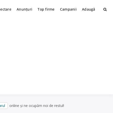
lectare
Anunțuri
Top firme
Campanii
Adaugă
rul
online și ne ocupăm noi de restul!