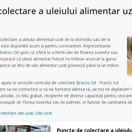
 colectare a uleiului alimentar u
 colectare a uleiului alimentar uzat de la domiciliu sau de la
 este disponibil acum si pentru constanteni. Reprezentanţii
Bracos Oil
spun că oferă la schimb ulei de floarea soarelui sau
ecizează că uleiul alimentar folosit nu trebuie aruncat la gunoi
arece un litru de ulei alimentar uzat poluează până la un milion
pela la serviciile centrului de colectare
Bracos Oil
. Practic tot
este sa ne contactezi și să ne furnizezi adresa ta, iar noi ne deplasăm l
 custodie, cu titlu gratuit, recipiente de diverse capacitați pentru stoca
proaspăt de Florea-Soarelui sau de palmier, in funcție de cantitatea de 
olectare ulei uzat
,
Ulei uzat
Puncte de colectare a uleiul