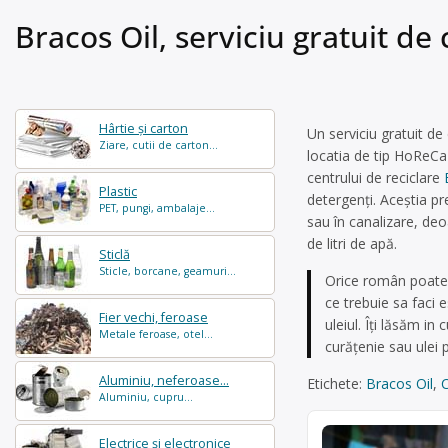
Bracos Oil, serviciu gratuit de
Hârtie și carton
Un serviciu gratuit de
Ziare, cutii de carton...
locatia de tip HoReCa
centrului de reciclare
Plastic
detergenţi. Aceştia pr
PET, pungi, ambalaje...
sau în canalizare, deo
de litri de apă.
Sticlă
Sticle, borcane, geamuri...
Orice român poate a
ce trebuie sa faci 
Fier vechi, feroase
uleiul. Îți lăsăm in
Metale feroase, otel...
curățenie sau ulei 
Aluminiu, neferoase...
Etichete:
Bracos Oil
,
C
Aluminiu, cupru...
Electrice și electronice