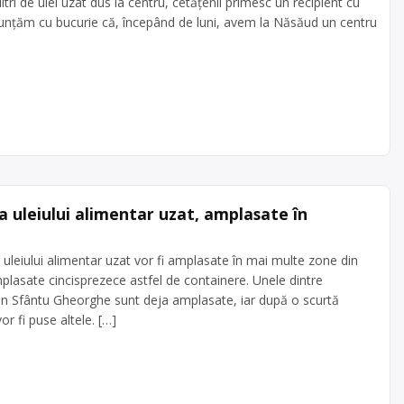
litri de ulei uzat dus la centru, cetățenii primesc un recipient cu
unțăm cu bucurie că, începând de luni, avem la Năsăud un centru
 uleiului alimentar uzat, amplasate în
uleiului alimentar uzat vor fi amplasate în mai multe zone din
plasate cincisprezece astfel de containere. Unele dintre
 din Sfântu Gheorghe sunt deja amplasate, iar după o scurtă
r fi puse altele. […]