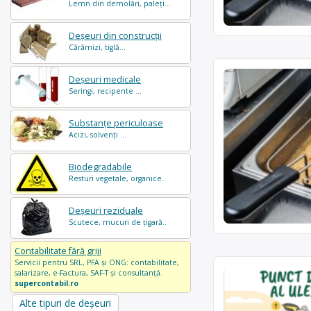
Lemn din demolări, paleți...
Deșeuri din construcții
Cărămizi, tiglă...
Deșeuri medicale
Seringi, recipente ...
Substanțe periculoase
Acizi, solvenți ...
Biodegradabile
Resturi vegetale, organice..
Deșeuri reziduale
Scutece, mucuri de țigară..
Contabilitate fără griji
Servicii pentru SRL, PFA și ONG: contabilitate,
salarizare, e-Factura, SAF-T și consultanță.
supercontabil.ro
Alte tipuri de deșeuri