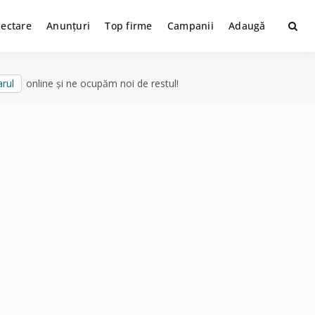
lectare
Anunțuri
Top firme
Campanii
Adaugă
rul
online și ne ocupăm noi de restul!