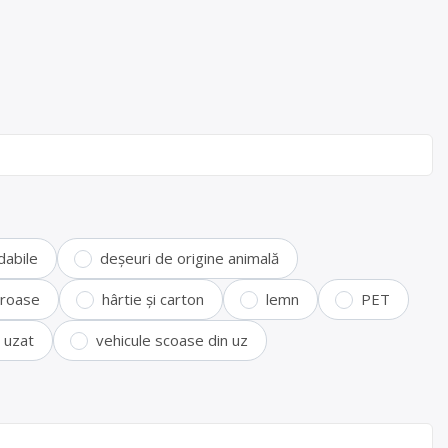
dabile
deșeuri de origine animală
feroase
hârtie și carton
lemn
PET
i uzat
vehicule scoase din uz