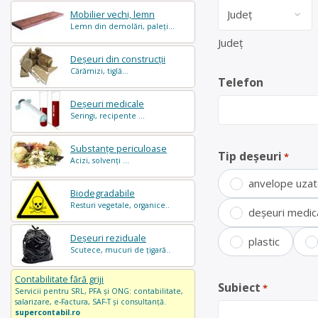
Mobilier vechi, lemn
Lemn din demolări, paleți...
Județ
Deșeuri din construcții
Cărămizi, tiglă...
Telefon
Deșeuri medicale
Seringi, recipente ...
Substanțe periculoase
Tip deșeuri
*
Acizi, solvenți ...
anvelope uza
Biodegradabile
Resturi vegetale, organice..
deșeuri medic
Deșeuri reziduale
plastic
Scutece, mucuri de țigară..
Contabilitate fără griji
Subiect
*
Servicii pentru SRL, PFA și ONG: contabilitate,
salarizare, e-Factura, SAF-T și consultanță.
supercontabil.ro