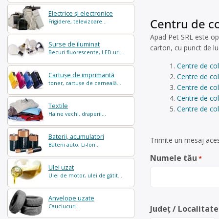
Electrice și electronice
Centru de co
Frigidere, televizoare...
Apad Pet SRL este ope
Surse de iluminat
carton, cu punct de luc
Becuri fluorescente, LED-uri...
Centre de col
Cartușe de imprimantă
Centre de co
toner, cartușe de cerneală...
Centre de col
Centre de co
Textile
Centre de col
Haine vechi, draperii...
Baterii, acumulatori
Trimite un mesaj aces
Baterii auto, Li-Ion...
Numele tău
*
Ulei uzat
Ulei de motor, ulei de gătit...
Anvelope uzate
Cauciucuri...
Județ / Localitate