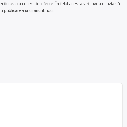
cțiunea cu cereri de oferte. În felul acesta veți avea ocazia să
u publicarea unui anunt nou.
t SRL
ilor de
iu, fier
c
, în