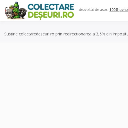
Skip
to
dezvoltat de asoc.
100% pent
content
Susține colectaredeseuri.ro prin redirecționarea a 3,5% din impozit