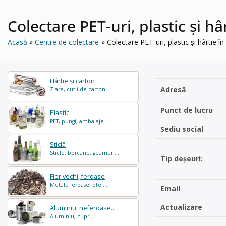
Colectare PET-uri, plastic și h
Acasă
Centre de colectare
Colectare PET-uri, plastic și hârtie 
Hârtie și carton
Adresă
Ziare, cutii de carton...
Punct de lucru
Plastic
PET, pungi, ambalaje...
Sediu social
Sticlă
Sticle, borcane, geamuri...
Tip deșeuri:
Fier vechi, feroase
Metale feroase, otel...
Email
Actualizare
Aluminiu, neferoase...
Aluminiu, cupru...