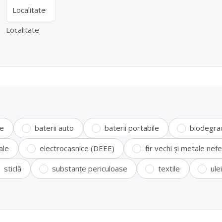
Localitate
te
baterii auto
baterii portabile
biodegra
ale
electrocasnice (DEEE)
fier vechi și metale ne
sticlă
substanțe periculoase
textile
ule