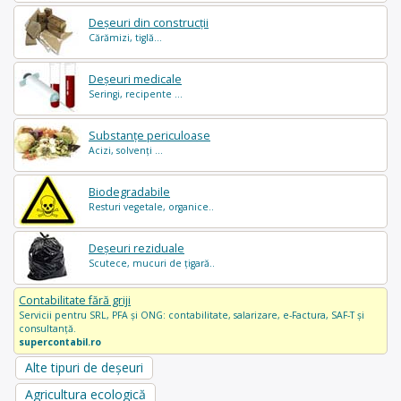
Deșeuri din construcții
Cărămizi, tiglă...
Deșeuri medicale
Seringi, recipente ...
Substanțe periculoase
Acizi, solvenți ...
Biodegradabile
Resturi vegetale, organice..
Deșeuri reziduale
Scutece, mucuri de țigară..
Contabilitate fără griji
Servicii pentru SRL, PFA și ONG: contabilitate, salarizare, e-Factura, SAF-T și
consultanță.
supercontabil.ro
Alte tipuri de deșeuri
Agricultura ecologică