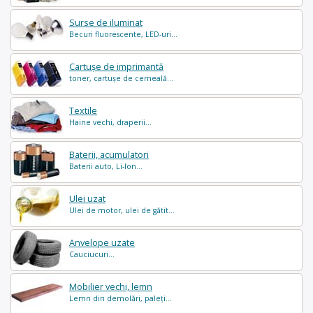
Surse de iluminat
Becuri fluorescente, LED-uri...
Cartușe de imprimantă
toner, cartușe de cerneală...
Textile
Haine vechi, draperii...
Baterii, acumulatori
Baterii auto, Li-Ion...
Ulei uzat
Ulei de motor, ulei de gătit...
Anvelope uzate
Cauciucuri...
Mobilier vechi, lemn
Lemn din demolări, paleți...