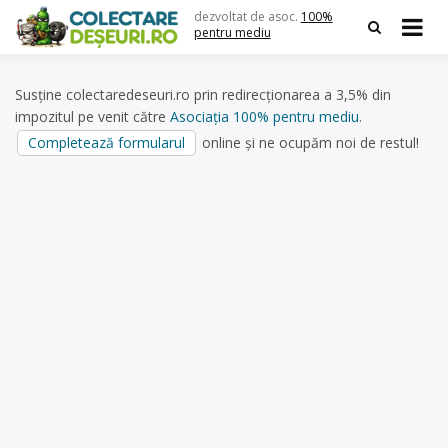
Skip
dezvoltat de asoc.
100%
to
pentru mediu
content
Susține colectaredeseuri.ro prin redirecționarea a 3,5% din
impozitul pe venit către
Asociația 100% pentru mediu
.
Completează formularul
online și ne ocupăm noi de restul!