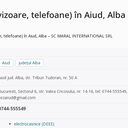
levizoare, telefoane) în Aiud, 
oare, telefoane) în Aiud, Alba – SC MARAL INTERNATIONAL SRL
Aiud
județul Alba
Aiud jud. Alba, str. Tribun Tudoran, nr. 50 A
Bucuresti, Sectorul 6, str. Valea Cricovului, nr. 14-16, tel: 0744-55554
cezarud@gmail.com
0744-555549
electrocasnice (DEEE)