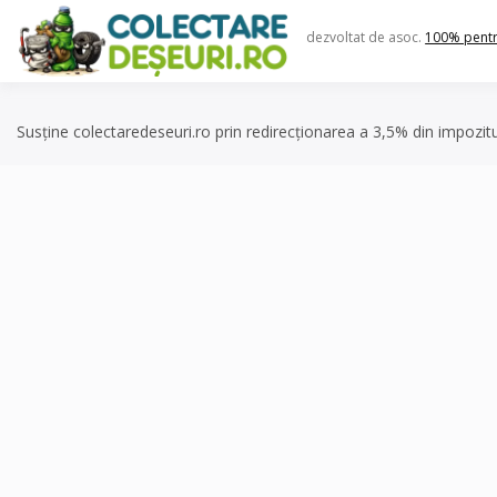
Skip
to
dezvoltat de asoc.
100% pent
content
Susține colectaredeseuri.ro prin redirecționarea a 3,5% din impozit