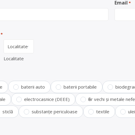
Email
*
*
Localitate
te
baterii auto
baterii portabile
biodegra
ale
electrocasnice (DEEE)
fier vechi și metale ne
sticlă
substanțe periculoase
textile
ule