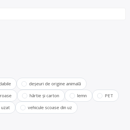
dabile
deșeuri de origine animală
feroase
hârtie și carton
lemn
PET
i uzat
vehicule scoase din uz