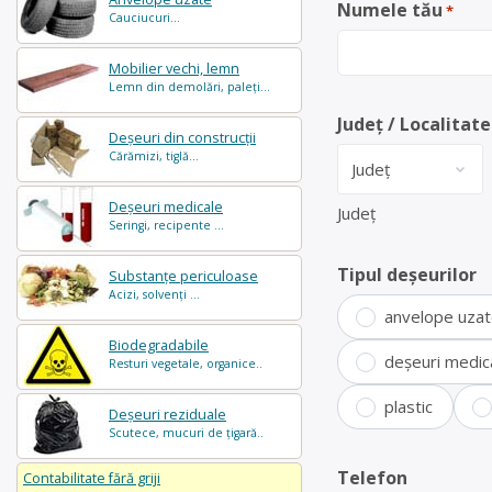
Numele tău
*
Cauciucuri...
Mobilier vechi, lemn
Lemn din demolări, paleți...
Județ / Localitate
Deșeuri din construcții
Cărămizi, tiglă...
Deșeuri medicale
Județ
Seringi, recipente ...
Tipul deșeurilor
Substanțe periculoase
Acizi, solvenți ...
anvelope uza
Biodegradabile
deșeuri medic
Resturi vegetale, organice..
plastic
Deșeuri reziduale
Scutece, mucuri de țigară..
Telefon
Contabilitate fără griji