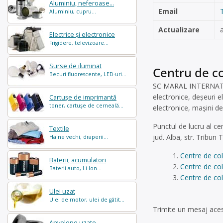
Aluminiu, neferoase...
Email
Aluminiu, cupru...
Actualizare
Electrice și electronice
Frigidere, televizoare...
Surse de iluminat
Centru de co
Becuri fluorescente, LED-uri...
SC MARAL INTERNATIONA
electronice, deșeuri e
Cartușe de imprimantă
toner, cartușe de cerneală...
electronice, mașini de
Punctul de lucru al ce
Textile
jud. Alba, str. Tribun
Haine vechi, draperii...
Centre de col
Baterii, acumulatori
Centre de col
Baterii auto, Li-Ion...
Centre de col
Ulei uzat
Ulei de motor, ulei de gătit...
Trimite un mesaj acest
Anvelope uzate