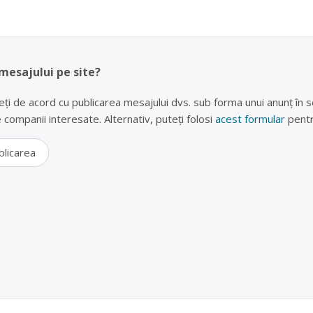
 mesajului pe site?
eți de acord cu publicarea mesajului dvs. sub forma unui anunț în se
lte companii interesate. Alternativ, puteți folosi
acest formular
pentr
blicarea