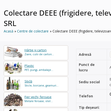
Colectare DEEE (frigidere, te
SRL
Acasă
Centre de colectare
Colectare DEEE (frigidere, televiz
Hârtie și carton
Adresă
Ziare, cutii de carton...
Punct de
Plastic
lucru
PET, pungi, ambalaje...
Sticlă
Sediu social
Sticle, borcane, geamuri...
Telefon
Fier vechi, feroase
Metale feroase, otel...
Tip deșeuri: