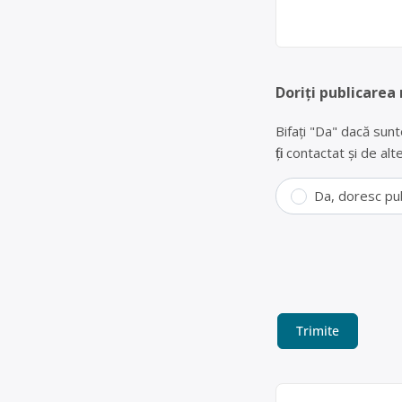
Doriți publicarea
Bifați "Da" dacă sunt
fiți contactat și de a
Da, doresc pu