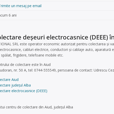
Trimite un mesaj pe email
acum 6 ani
lectare deșeuri electrocasnice (DEEE) în
L SRL este operator economic autorizat pentru colectarea și valorif
lectrocasnice, cabluri electrice, conductori și cablaje auto, aparatură 
 spălat, frigidere, telefoane mobile etc.
ntrului de colectare este în Aiud
 Tudoran, nr. 50 A, tel: 0744-555549, persoana de contact: Udrescu Cez
ectare Aiud
ectare județul Alba
ectare electrocasnice (DEEE)
ui centru de colectare din Aiud, județul Alba