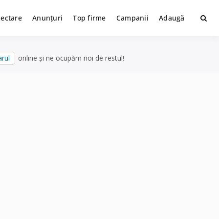
lectare
Anunțuri
Top firme
Campanii
Adaugă
rul
online și ne ocupăm noi de restul!