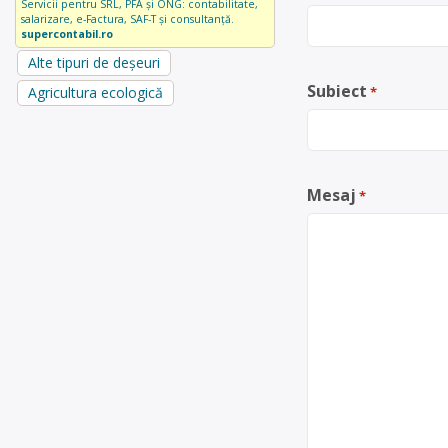
Servicii pentru SRL, PFA și ONG: contabilitate,
salarizare, e-Factura, SAF-T și consultanță.
supercontabil.ro
Alte tipuri de deșeuri
Subiect
Agricultura ecologică
*
Mesaj
*