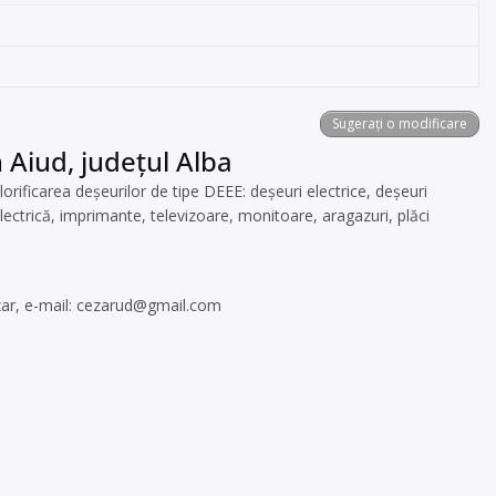
Sugerați o modificare
 Aiud, județul Alba
icarea deșeurilor de tipe DEEE: deșeuri electrice, deșeuri
electrică, imprimante, televizoare, monitoare, aragazuri, plăci
ar, e-mail:
cezarud@gmail.com