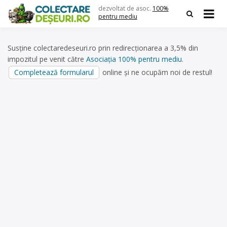
Skip
dezvoltat de asoc.
100%
to
pentru mediu
content
Susține colectaredeseuri.ro prin redirecționarea a 3,5% din
impozitul pe venit către
Asociația 100% pentru mediu
.
Completează formularul
online și ne ocupăm noi de restul!