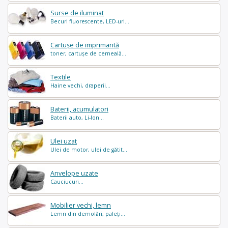
Surse de iluminat
Becuri fluorescente, LED-uri...
Cartușe de imprimantă
toner, cartușe de cerneală...
Textile
Haine vechi, draperii...
Baterii, acumulatori
Baterii auto, Li-Ion...
Ulei uzat
Ulei de motor, ulei de gătit...
Anvelope uzate
Cauciucuri...
Mobilier vechi, lemn
Lemn din demolări, paleți...