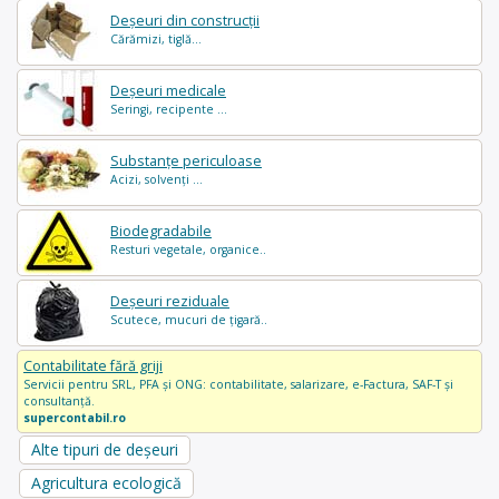
Deșeuri din construcții
Cărămizi, tiglă...
Deșeuri medicale
Seringi, recipente ...
Substanțe periculoase
Acizi, solvenți ...
Biodegradabile
Resturi vegetale, organice..
Deșeuri reziduale
Scutece, mucuri de țigară..
Contabilitate fără griji
Servicii pentru SRL, PFA și ONG: contabilitate, salarizare, e-Factura, SAF-T și
consultanță.
supercontabil.ro
Alte tipuri de deșeuri
Agricultura ecologică