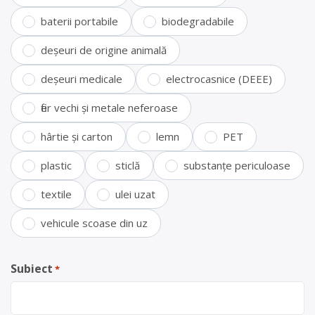
baterii portabile
biodegradabile
deșeuri de origine animală
deșeuri medicale
electrocasnice (DEEE)
fier vechi și metale neferoase
hârtie și carton
lemn
PET
plastic
sticlă
substanțe periculoase
textile
ulei uzat
vehicule scoase din uz
Subiect
*