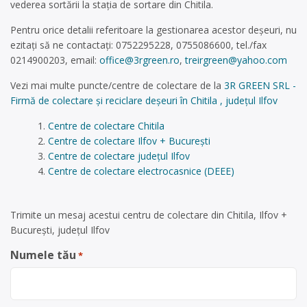
vederea sortării la stația de sortare din Chitila.
Pentru orice detalii referitoare la gestionarea acestor deșeuri, nu
ezitați să ne contactați: 0752295228, 0755086600, tel./fax
0214900203, email:
office@3rgreen.ro
,
treirgreen@yahoo.com
Vezi mai multe puncte/centre de colectare de la
3R GREEN SRL -
Firmă de colectare și reciclare deșeuri în Chitila , județul Ilfov
Centre de colectare Chitila
Centre de colectare Ilfov + București
Centre de colectare județul Ilfov
Centre de colectare electrocasnice (DEEE)
Trimite un mesaj acestui centru de colectare din Chitila, Ilfov +
București, județul Ilfov
Numele tău
*