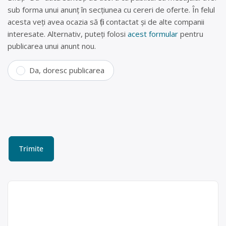
sub forma unui anunț în secțiunea cu cereri de oferte. În felul
acesta veți avea ocazia să fiți contactat și de alte companii
interesate. Alternativ, puteți folosi
acest formular
pentru
publicarea unui anunt nou.
Da, doresc publicarea
Colectare DEEE (frigidere,
televizoare, telefoane) în
Chitila, Ilfov – SC ASA