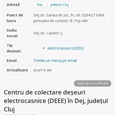
Adresă
Dej
județul Cluj
Punct de
Dej str. Sarata de Jos, fn, tel. 0264/211684,
lucru
persoana de contact: dl. Pop Alin
Sediu
Dej str. Laurilor 2,
social
Tip
electrocasnice (DEEE)
deșeuri:
Email
Trimite un mesaj pe email
Actualizare
acum 6 ani
Sugerați o modificare
Centru de colectare deșeuri
electrocasnice (DEEE) în Dej, județul
Cluj