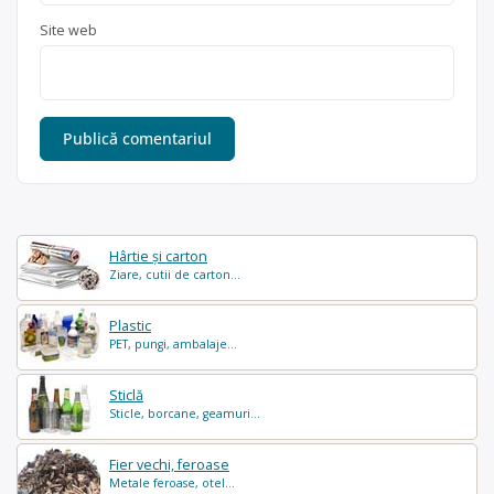
Site web
Hârtie și carton
Ziare, cutii de carton...
Plastic
PET, pungi, ambalaje...
Sticlă
Sticle, borcane, geamuri...
Fier vechi, feroase
Metale feroase, otel...