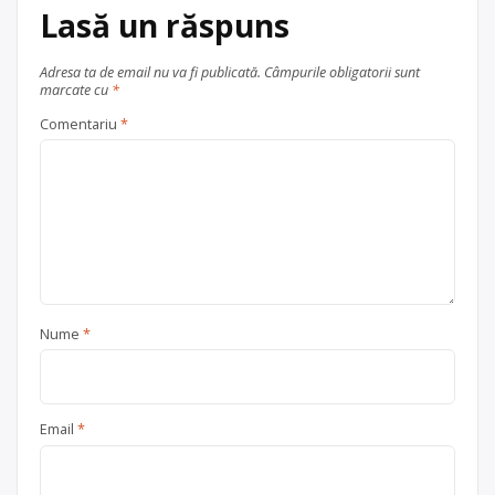
Lasă un răspuns
electrocasnice (DEEE)
, în
Cluj-Napoca
județul Cluj
Adresa ta de email nu va fi publicată.
Câmpurile obligatorii sunt
marcate cu
*
Comentariu
*
Nume
*
Email
*