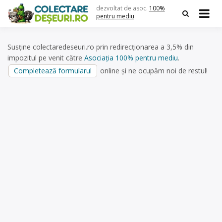
Skip
dezvoltat de asoc.
100%
to
pentru mediu
content
Susține colectaredeseuri.ro prin redirecționarea a 3,5% din
impozitul pe venit către
Asociația 100% pentru mediu
.
Completează formularul
online și ne ocupăm noi de restul!