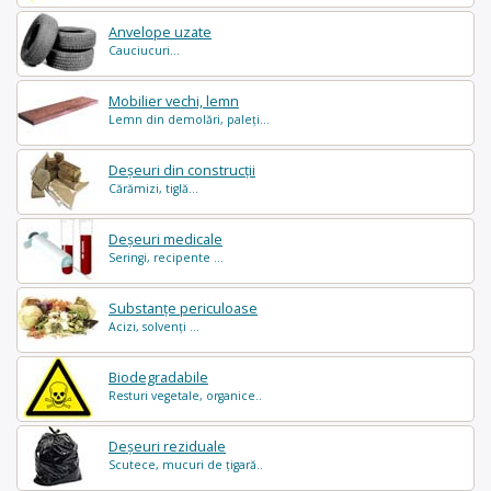
Anvelope uzate
Cauciucuri...
Mobilier vechi, lemn
Lemn din demolări, paleți...
Deșeuri din construcții
Cărămizi, tiglă...
Deșeuri medicale
Seringi, recipente ...
Substanțe periculoase
Acizi, solvenți ...
Biodegradabile
Resturi vegetale, organice..
Deșeuri reziduale
Scutece, mucuri de țigară..