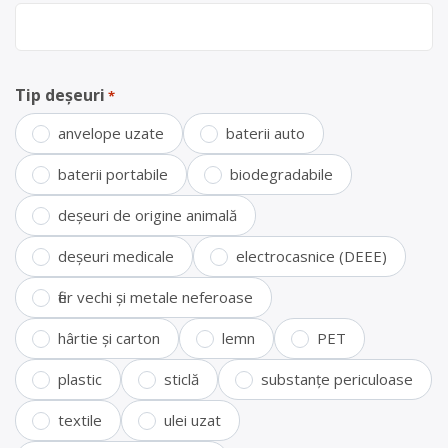
Tip deșeuri
*
anvelope uzate
baterii auto
baterii portabile
biodegradabile
deșeuri de origine animală
deșeuri medicale
electrocasnice (DEEE)
fier vechi și metale neferoase
hârtie și carton
lemn
PET
plastic
sticlă
substanțe periculoase
textile
ulei uzat