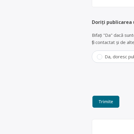
Doriți publicarea 
Bifați "Da" dacă sunt
fiți contactat și de a
Da, doresc pu
Colectare DEEE