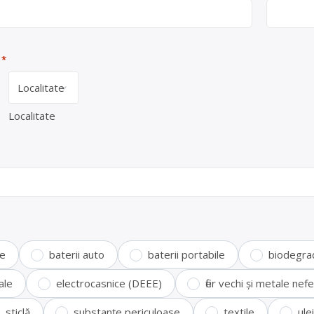
*
Localitate
te
baterii auto
baterii portabile
biodegra
ale
electrocasnice (DEEE)
fier vechi și metale ne
sticlă
substanțe periculoase
textile
ule