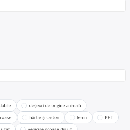
dabile
deșeuri de origine animală
feroase
hârtie și carton
lemn
PET
i uzat
vehicule scoase din uz