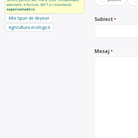
Servicii pentru SRL, PFA și ONG: contabilitate,
salarizare, e-Factura, SAF-T și consultanță.
supercontabil.ro
Alte tipuri de deșeuri
Subiect
*
Agricultura ecologică
Mesaj
*