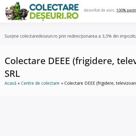
Skip
to
dezvoltat de asoc.
100% pent
content
Susține colectaredeseuri.ro prin redirecționarea a 3,5% din impozit
Colectare DEEE (frigidere, tel
SRL
Acasă
Centre de colectare
Colectare DEEE (frigidere, televizo