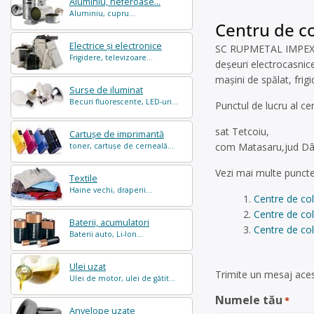
Aluminiu, neferoase...
Aluminiu, cupru...
Centru de co
Electrice și electronice
SC RUPMETAL IMPEX SRL
Frigidere, televizoare...
deșeuri electrocasnice
mașini de spălat, frig
Surse de iluminat
Becuri fluorescente, LED-uri...
Punctul de lucru al ce
sat Tetcoiu,
Cartușe de imprimantă
com Matasaru,jud Dâm
toner, cartușe de cerneală...
Vezi mai multe puncte
Textile
Haine vechi, draperii...
Centre de col
Centre de co
Baterii, acumulatori
Centre de col
Baterii auto, Li-Ion...
Ulei uzat
Trimite un mesaj aces
Ulei de motor, ulei de gătit...
Numele tău
*
Anvelope uzate