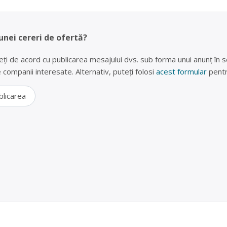
unei cereri de ofertă?
eți de acord cu publicarea mesajului dvs. sub forma unui anunț în se
lte companii interesate. Alternativ, puteți folosi
acest formular
pentr
blicarea
 (frigidere, televizoare, telefoane) în Curtea de A