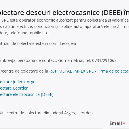
lectare deșeuri electrocasnice (DEEE) î
 este operator economic autorizat pentru colectarea și valorificarea
, cabluri electrice, conductori și cablaje auto, aparatură electrică, im
idere, telefoane mobile etc.
ntrului de colectare este în com. Leordeni
bovița; persoana de contact: Goman Mihai, tel: 0731/291063
/centre de colectare de la
RUP METAL IMPEX SRL - Firmă de colectare ș
ectare județul Arges
lectare Leordeni
ectare electrocasnice (DEEE)
tui centru de colectare din județul Arges, Leordeni
Email
*