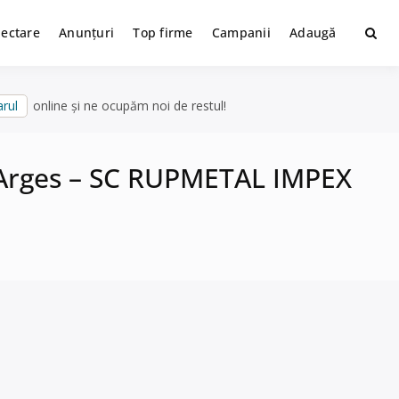
lectare
Anunțuri
Top firme
Campanii
Adaugă
rul
online și ne ocupăm noi de restul!
i, Arges – SC RUPMETAL IMPEX