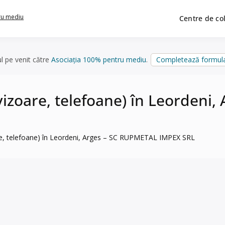
ru mediu
Centre de co
ul pe venit către
Asociația 100% pentru mediu
.
Completează formula
evizoare, telefoane) în Leorden
are, telefoane) în Leordeni, Arges – SC RUPMETAL IMPEX SRL