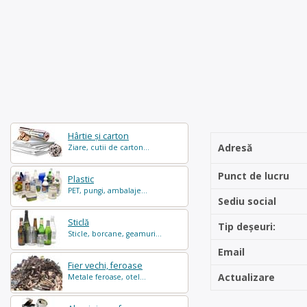
Hârtie și carton
Adresă
Ziare, cutii de carton...
Punct de lucru
Plastic
PET, pungi, ambalaje...
Sediu social
Sticlă
Tip deșeuri:
Sticle, borcane, geamuri...
Email
Fier vechi, feroase
Actualizare
Metale feroase, otel...