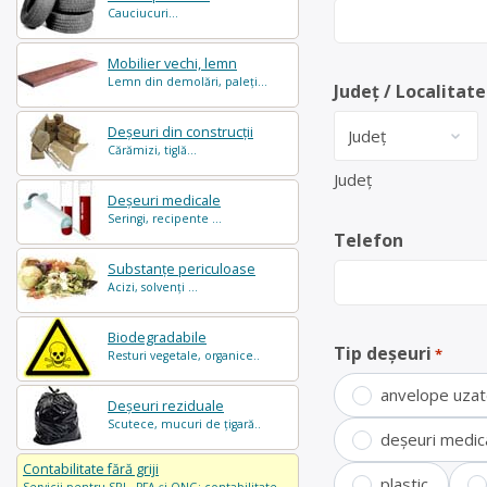
Cauciucuri...
Mobilier vechi, lemn
Lemn din demolări, paleți...
Județ / Localitate
Deșeuri din construcții
Cărămizi, tiglă...
Județ
Deșeuri medicale
Seringi, recipente ...
Telefon
Substanțe periculoase
Acizi, solvenți ...
Biodegradabile
Tip deșeuri
*
Resturi vegetale, organice..
anvelope uza
Deșeuri reziduale
Scutece, mucuri de țigară..
deșeuri medic
Contabilitate fără griji
plastic