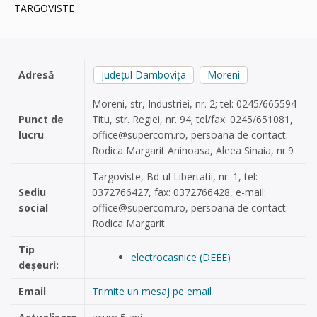
TARGOVISTE
Adresă
județul Dambovița
Moreni
Moreni, str, Industriei, nr. 2; tel: 0245/665594
Punct de
Titu, str. Regiei, nr. 94; tel/fax: 0245/651081,
lucru
office@supercom.ro
, persoana de contact:
Rodica Margarit Aninoasa, Aleea Sinaia, nr.9
Targoviste, Bd-ul Libertatii, nr. 1, tel:
Sediu
0372766427, fax: 0372766428, e-mail:
social
office@supercom.ro
, persoana de contact:
Rodica Margarit
Tip
electrocasnice (DEEE)
deșeuri:
Email
Trimite un mesaj pe email