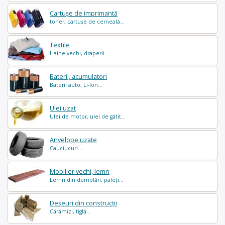
Cartușe de imprimantă
toner, cartușe de cerneală...
Textile
Haine vechi, draperii...
Baterii, acumulatori
Baterii auto, Li-Ion...
Ulei uzat
Ulei de motor, ulei de gătit...
Anvelope uzate
Cauciucuri...
Mobilier vechi, lemn
Lemn din demolări, paleți...
Deșeuri din construcții
Cărămizi, tiglă...