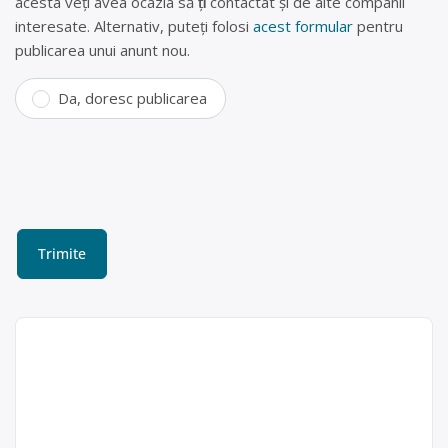
acesta veți avea ocazia să fiți contactat și de alte companii
interesate. Alternativ, puteți folosi
acest formular
pentru
publicarea unui anunt nou.
Da, doresc publicarea
Colectare DEEE (frigidere,
televizoare, telefoane) în
Târgoviște, Dambovita –
Consiliul Local Municipal
Consiliul Local
Targoviste – Directia de
Municipal