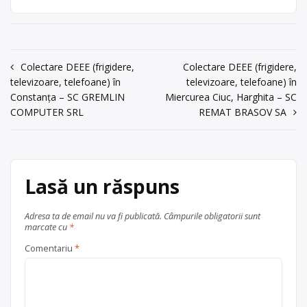
Targoviste, str.
Adresa sediului social/punctului de
Centru de colectare
Laminorului, nr. 10
lucru: Targoviste, str. Laminorului, nr.
electrocasnice (DEEE)
, în
Radu Pencea;
10 Radu Pencea; 0731207769
Aninoasa
0731207769
Navigare
Centru de colectare
Colectare DEEE (frigidere,
ulei uzat
, în
Colectare DEEE (frigidere,
județul Dambovița
acum 6 ani
televizoare, telefoane) în
televizoare, telefoane) în
județul Dambovița
în
0735234847
Constanța – SC GREMLIN
Miercurea Ciuc, Harghita – SC
Târgoviște
articole
COMPUTER SRL
REMAT BRASOV SA
Trimite un mesaj
Lasă un răspuns
Adresa ta de email nu va fi publicată.
Câmpurile obligatorii sunt
marcate cu
*
Comentariu
*