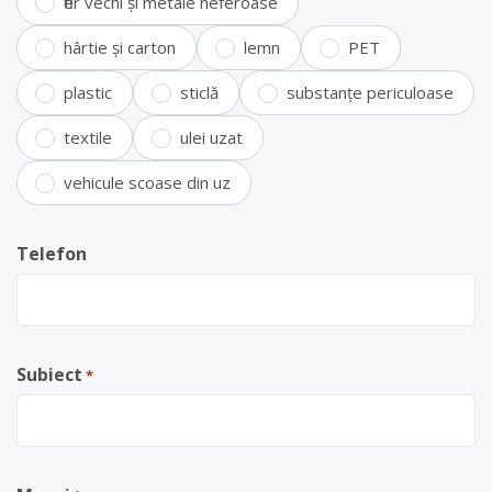
fier vechi și metale neferoase
hârtie și carton
lemn
PET
plastic
sticlă
substanțe periculoase
textile
ulei uzat
vehicule scoase din uz
Telefon
Subiect
*