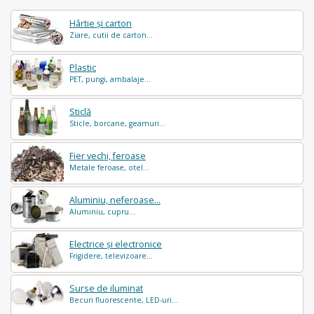
Hârtie și carton
Ziare, cutii de carton...
Plastic
PET, pungi, ambalaje...
Sticlă
Sticle, borcane, geamuri...
Fier vechi, feroase
Metale feroase, otel...
Aluminiu, neferoase...
Aluminiu, cupru...
Electrice și electronice
Frigidere, televizoare...
Surse de iluminat
Becuri fluorescente, LED-uri...