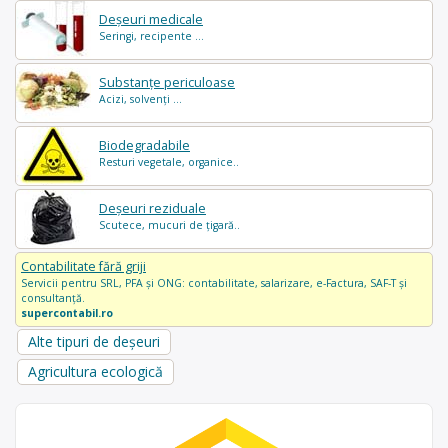
Deșeuri medicale
Seringi, recipente ...
Substanțe periculoase
Acizi, solvenți ...
Biodegradabile
Resturi vegetale, organice..
Deșeuri reziduale
Scutece, mucuri de țigară..
Contabilitate fără griji
Servicii pentru SRL, PFA și ONG: contabilitate, salarizare, e-Factura, SAF-T și
consultanță.
supercontabil.ro
Alte tipuri de deșeuri
Agricultura ecologică