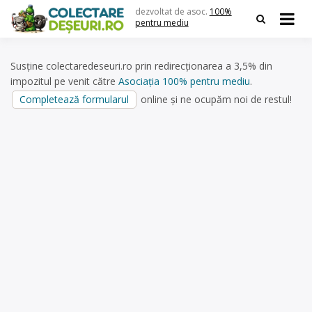
Skip
dezvoltat de asoc.
100%
to
pentru mediu
content
Susține colectaredeseuri.ro prin redirecționarea a 3,5% din
impozitul pe venit către
Asociația 100% pentru mediu
.
Completează formularul
online și ne ocupăm noi de restul!