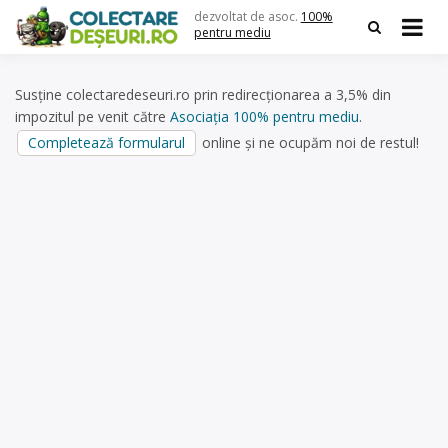
Skip
dezvoltat de asoc.
100%
to
pentru mediu
content
Susține colectaredeseuri.ro prin redirecționarea a 3,5% din
impozitul pe venit către
Asociația 100% pentru mediu
.
Completează formularul
online și ne ocupăm noi de restul!