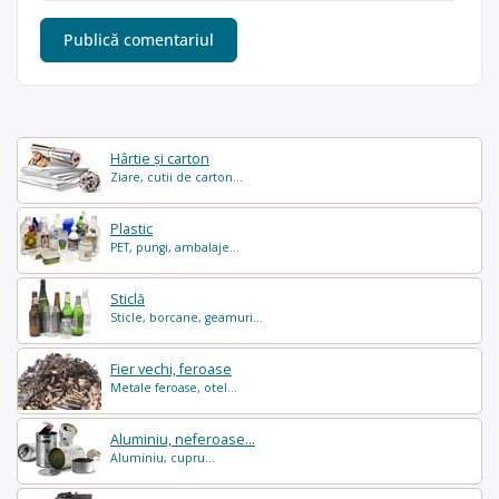
Hârtie și carton
Ziare, cutii de carton...
Plastic
PET, pungi, ambalaje...
Sticlă
Sticle, borcane, geamuri...
Fier vechi, feroase
Metale feroase, otel...
Aluminiu, neferoase...
Aluminiu, cupru...