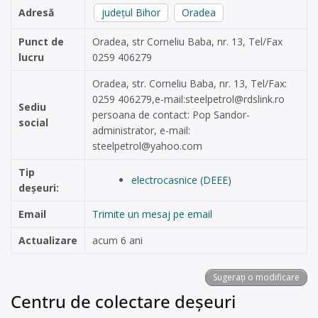
Adresă
județul Bihor
Oradea
Punct de
Oradea, str Corneliu Baba, nr. 13, Tel/Fax
lucru
0259 406279
Oradea, str. Corneliu Baba, nr. 13, Tel/Fax:
0259 406279,e-mail:
steelpetrol@rdslink.ro
Sediu
persoana de contact: Pop Sandor-
social
administrator, e-mail:
steelpetrol@yahoo.com
Tip
electrocasnice (DEEE)
deșeuri:
Email
Trimite un mesaj pe email
Actualizare
acum 6 ani
Sugerați o modificare
Centru de colectare deșeuri