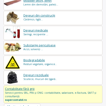
Mobilier vechi, lemn
Lemn din demolări, paleți...
Deșeuri din construcții
Cărămizi, tiglă...
Deșeuri medicale
Seringi, recipente ...
Substanțe periculoase
Acizi, solvenți ...
Biodegradabile
Resturi vegetale, organice..
Deșeuri reziduale
Scutece, mucuri de țigară..
Contabilitate fără griji
Servicii pentru SRL, PFA și ONG: contabilitate, salarizare, e-Factura, SAF-T și
consultanță.
supercontabil.ro