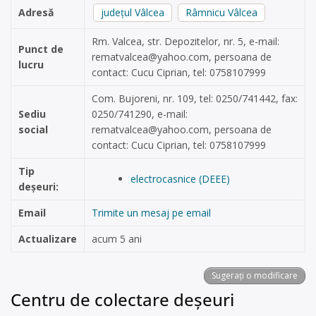
Adresă
județul Vâlcea
Râmnicu Vâlcea
Rm. Valcea, str. Depozitelor, nr. 5, e-mail:
Punct de
rematvalcea@yahoo.com
, persoana de
lucru
contact: Cucu Ciprian, tel: 0758107999
Com. Bujoreni, nr. 109, tel: 0250/741442, fax:
Sediu
0250/741290, e-mail:
social
rematvalcea@yahoo.com
, persoana de
contact: Cucu Ciprian, tel: 0758107999
Tip
electrocasnice (DEEE)
deșeuri:
Email
Trimite un mesaj pe email
Actualizare
acum 5 ani
Sugerați o modificare
Centru de colectare deșeuri