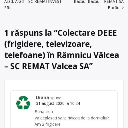
Arad, Arad – SC REMATINVEST
Bacău, Bacău – REMAT SA
Artene
plăci electronice, mașini de spălat,
în
SRL
Bacău
frigidere, telefoane mobile etc.
acum 6 ani
articole
Punctul de lucru al centrului de
Trimite un mesaj
colectare este în Râmnicu Vâlcea, str.
Crisan, nr. […]
1 răspuns la “
Colectare DEEE
Centru de colectare
(frigidere, televizoare,
electrocasnice (DEEE)
, în
județul Vâlcea
telefoane) în Râmnicu Vâlcea
Râmnicu Vâlcea
– SC REMAT Valcea SA
”
Diana
spune:
31 august 2020 la 10:24
Buna ziua.
Va deplasati sa le ridicati de la domiciliu?
Am 2 frigidere.