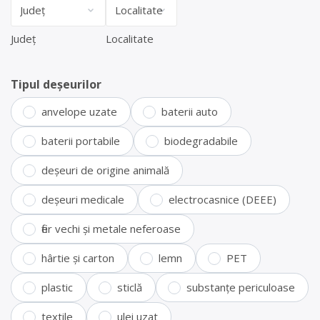
Județ
Localitate
Tipul deșeurilor
anvelope uzate
baterii auto
baterii portabile
biodegradabile
deșeuri de origine animală
deșeuri medicale
electrocasnice (DEEE)
fier vechi și metale neferoase
hârtie și carton
lemn
PET
plastic
sticlă
substanțe periculoase
textile
ulei uzat