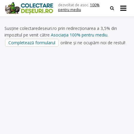
Skip
dezvoltat de asoc.
100%
to
pentru mediu
content
Susține colectaredeseuri.ro prin redirecționarea a 3,5% din
impozitul pe venit către
Asociația 100% pentru mediu
.
Completează formularul
online și ne ocupăm noi de restul!