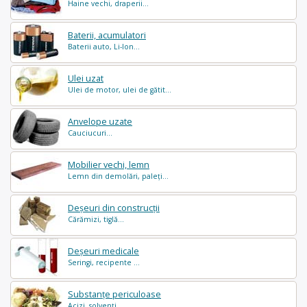
Haine vechi, draperii...
Baterii, acumulatori
Baterii auto, Li-Ion...
Ulei uzat
Ulei de motor, ulei de gătit...
Anvelope uzate
Cauciucuri...
Mobilier vechi, lemn
Lemn din demolări, paleți...
Deșeuri din construcții
Cărămizi, tiglă...
Deșeuri medicale
Seringi, recipente ...
Substanțe periculoase
Acizi, solvenți ...