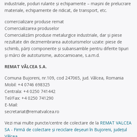
industriale, poduri rulante şi echipamente – maşini de prelucrare
materiale, echipamente de ridicat, de transport, etc.
comercializare produse remat
Comercializarea produselor
Comercializăm produse metalurgice industriale, dar şi piese
rezultate din dezmembrarea autoturismelor uzate: piese de
schimb, părţi componente şi subansamble pentru diferite tipuri
şi mărci de autoturisme, autocamioane, s.a.m.d.
REMAT VÂLCEA S.A.
Comuna Bujoreni, nr.109, cod 247065, jud. Vâlcea, Romania
Mobil: +4 0746 698325
Centrala: +4 0250 741442
Tel/Fax: +4 0250 741290
E-Mail:
secretariat@rematvalcea.ro
Vezi mai multe puncte/centre de colectare de la
REMAT VALCEA
SA - Firmă de colectare și reciclare deșeuri în Bujoreni, județul
Vâlcea