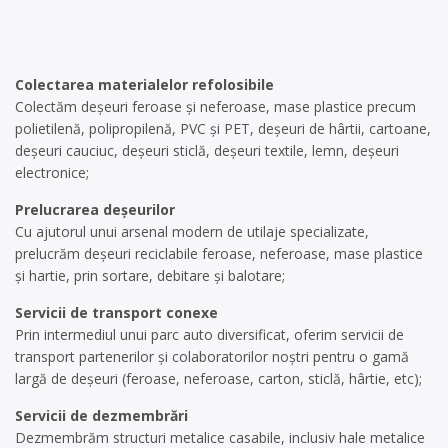
Colectarea materialelor refolosibile
Colectăm deşeuri feroase şi neferoase, mase plastice precum
polietilenă, polipropilenă, PVC şi PET, deşeuri de hârtii, cartoane,
deşeuri cauciuc, deşeuri sticlă, deşeuri textile, lemn, deşeuri
electronice;
Prelucrarea deşeurilor
Cu ajutorul unui arsenal modern de utilaje specializate,
prelucrăm deşeuri reciclabile feroase, neferoase, mase plastice
şi hartie, prin sortare, debitare şi balotare;
Servicii de transport conexe
Prin intermediul unui parc auto diversificat, oferim servicii de
transport partenerilor şi colaboratorilor noştri pentru o gamă
largă de deşeuri (feroase, neferoase, carton, sticlă, hârtie, etc);
Servicii de dezmembrări
Dezmembrăm structuri metalice casabile, inclusiv hale metalice