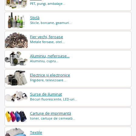
PET, pungi, ambalaje...
Sticlă
Sticle, borcane, geamuri...
Fier vechi, feroase
Metale feroase, otel...
Aluminiu, neferoase...
Aluminiu, cupru...
Electrice și electronice
Frigidere, televizoare...
Surse de iluminat
Becuri fluorescente, LED-uri...
Cartușe de imprimantă
toner, cartușe de cerneală...
Textile