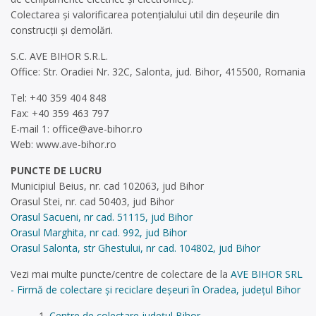
Colectarea şi valorificarea potențialului util din deşeurile din
construcţii şi demolări.
S.C. AVE BIHOR S.R.L.
Office: Str. Oradiei Nr. 32C, Salonta, jud. Bihor, 415500, Romania
Tel: +40 359 404 848
Fax: +40 359 463 797
E-mail 1:
office@ave-bihor.ro
Web: www.ave-bihor.ro
PUNCTE DE LUCRU
Municipiul Beius, nr. cad 102063, jud Bihor
Orasul Stei, nr. cad 50403, jud Bihor
Orasul Sacueni, nr cad. 51115, jud Bihor
Orasul Marghita, nr cad. 992, jud Bihor
Orasul Salonta, str Ghestului, nr cad. 104802, jud Bihor
Vezi mai multe puncte/centre de colectare de la
AVE BIHOR SRL
- Firmă de colectare și reciclare deșeuri în Oradea, județul Bihor
Centre de colectare județul Bihor