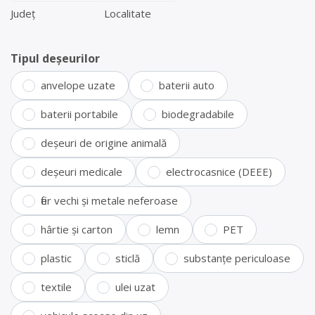
Județ
Localitate
Tipul deșeurilor
anvelope uzate
baterii auto
baterii portabile
biodegradabile
deșeuri de origine animală
deșeuri medicale
electrocasnice (DEEE)
fier vechi și metale neferoase
hârtie și carton
lemn
PET
plastic
sticlă
substanțe periculoase
textile
ulei uzat