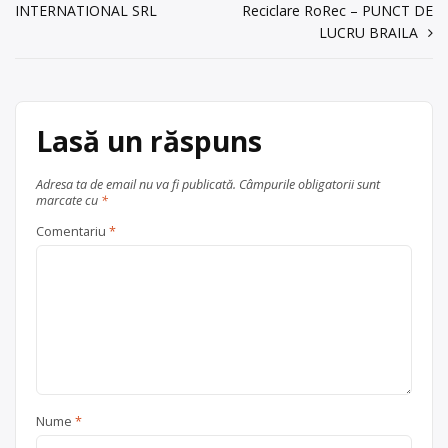
acum 6 ani
articole
INTERNATIONAL SRL
Reciclare RoRec – PUNCT DE
etc. Punctul de lucru al centrului de
0732 690744
LUCRU BRAILA
colectare este în Săcueni, judeţul
Bihor, […]
Trimite un mesaj
Centru de colectare
electrocasnice (DEEE)
, în
Lasă un răspuns
județul Bihor
Săcueni
Adresa ta de email nu va fi publicată.
Câmpurile obligatorii sunt
marcate cu
*
Comentariu
*
Nume
*