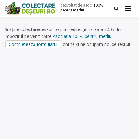
Skip
dezvoltat de asoc.
100%
to
pentru mediu
content
Susține colectaredeseuri.ro prin redirecționarea a 3,5% din
impozitul pe venit către
Asociația 100% pentru mediu
.
Completează formularul
online și ne ocupăm noi de restul!