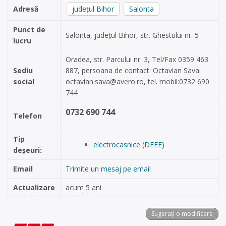
Adresă
județul Bihor
Salonta
Punct de
Salonta, judeţul Bihor, str. Ghestului nr. 5
lucru
Oradea, str. Parcului nr. 3, Tel/Fax 0359 463
Sediu
887, persoana de contact: Octavian Sava:
social
octavian.sava@avero.ro
, tel. mobil:0732 690
744
0732 690 744
Telefon
Tip
electrocasnice (DEEE)
deșeuri:
Email
Trimite un mesaj pe email
Actualizare
acum 5 ani
Sugerați o modificare