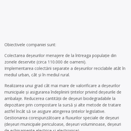
Obiectivele companiei sunt:
Colectarea deşeurilor menajere de la întreaga populaţie din
zonele deservite (circa 110.000 de oameni).
Implementarea colectării separate a deşeurilor reciclabile atât în
mediul urban, cât şi în mediul rural.
Realizarea unui grad cât mai mare de valorificare a deşeurilor
municipale şi asigurarea îndeplinirii ţintelor privind deşeurile de
ambalaje. Reducerea cantităţii de deşeuri biodegradabile la
depozitare prin compostare la sursă şi alte metode de tratare
astfel încât să se asigure atingerea ţintelor legislative.
Gestionarea corespunzătoare a fluxurilor speciale de deşeuri
(deşeuri municipale periculoase, deşeuri voluminoase, deşeuri
de echipamente electrice şi electronice).