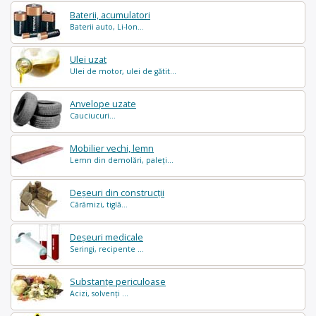
Baterii, acumulatori
Baterii auto, Li-Ion...
Ulei uzat
Ulei de motor, ulei de gătit...
Anvelope uzate
Cauciucuri...
Mobilier vechi, lemn
Lemn din demolări, paleți...
Deșeuri din construcții
Cărămizi, tiglă...
Deșeuri medicale
Seringi, recipente ...
Substanțe periculoase
Acizi, solvenți ...