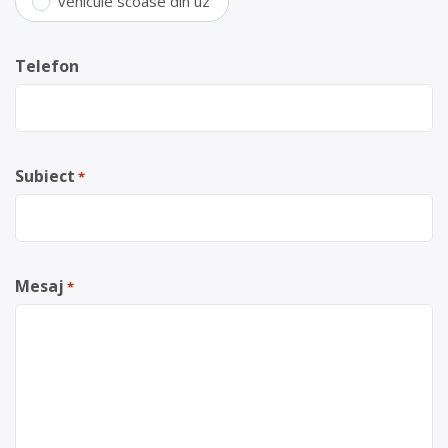
vehicule scoase din uz
Telefon
Subiect
*
Mesaj
*