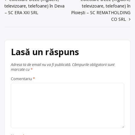
Navigare
deșeuri electrocasnice, cabluri
electrocasnice (DEEE)
, în
Sandor, nr. 14A,
televizoare, telefoane) în Deva
televizoare, telefoane) în
electrice, conductori și cablaje auto,
în
județul Mureș
jud. Mureş
– SC ERA XXI SRL
Ploiești – SC REMATHOLDING
aparatură electrică, imprimante,
articole
Sângeorgiu de Mureș
CO SRL
televizoare, monitoare, aragazuri,
acum 6 ani
plăci electronice, mașini de spălat,
Trimite un mesaj
frigidere, telefoane mobile etc.
Punctul de lucru al centrului de
colectare este în Sîngeorgiu de […]
Lasă un răspuns
Centru de colectare
electrocasnice (DEEE)
, în
Adresa ta de email nu va fi publicată.
Câmpurile obligatorii sunt
județul Mureș
marcate cu
*
Sângeorgiu de Mureș
Comentariu
*