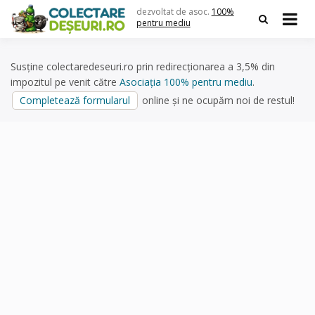
Skip
dezvoltat de asoc.
100%
to
pentru mediu
content
Susține colectaredeseuri.ro prin redirecționarea a 3,5% din
impozitul pe venit către
Asociația 100% pentru mediu
.
Completează formularul
online și ne ocupăm noi de restul!