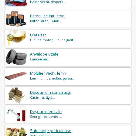
Haine vechi, draperii...
Baterii, acumulatori
Baterii auto, Li-Ion...
Ulei uzat
Ulei de motor, ulei de gătit...
Anvelope uzate
Cauciucuri...
Mobilier vechi, lemn
Lemn din demolări, paleți...
Deșeuri din construcții
Cărămizi, tiglă...
Deșeuri medicale
Seringi, recipente ...
Substanțe periculoase
Acizi, solvenți ...