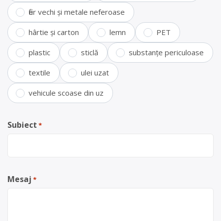
fier vechi și metale neferoase
hârtie și carton
lemn
PET
plastic
sticlă
substanțe periculoase
textile
ulei uzat
vehicule scoase din uz
Subiect
*
Mesaj
*