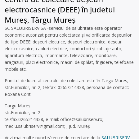
electrocasnice (DEEE) în județul
Mureș, Târgu Mureș
SC SALUBRISERV SA -serviciul de salubritate este operator
economic autorizat pentru colectarea și valorificarea deșeurilor
de tipe DEEE: deșeuri electrice, deșeuri electronice, deșeuri
electrocasnice, cabluri electrice, conductori și cablaje auto,
aparatură electrică, imprimante, televizoare, monitoare,
aragazuri, plăci electronice, mașini de spălat, frigidere, telefoane
mobile etc.
Punctul de lucru al centrului de colectare este în Targu Mures,
str.Furnicilor, nr. 2, tel/fax. 0265/214338, persoana de contact:
Roxana Cont
Targu Mureș
str.Furnicilor, nr. 2
tel/fax.0265214338, e-mail:
office@salubriserv.ro
;
mediu.salubriserv@gmail.com
; , jud. Mureș
Vezi mai multe puncte/centre de colectare de la
SALUBRISERV