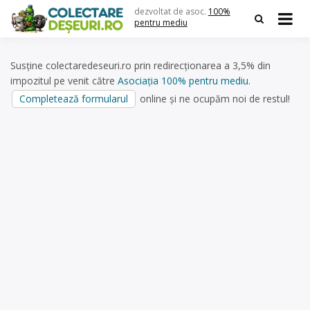
Skip
dezvoltat de asoc.
100%
to
pentru mediu
content
Susține colectaredeseuri.ro prin redirecționarea a 3,5% din
impozitul pe venit către
Asociația 100% pentru mediu
.
Completează formularul
online și ne ocupăm noi de restul!