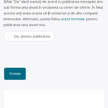
Bifați "Da" dacă sunteți de acord cu publicarea mesajului dvs.
sub forma unui anunț în secțiunea cu cereri de oferte. În felul
acesta veți avea ocazia să fiți contactat și de alte companii
interesate. Alternativ, puteți folosi
acest formular
pentru
publicarea unui anunt nou.
Da, doresc publicarea
Colectare DEEE (frigidere,
televizoare, telefoane) în
Țintești, Buzau – SC