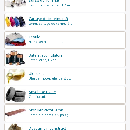
Surse de iluminat
Becuri fluorescente, LED-uri...
Cartușe de imprimantă
toner, cartușe de cerneală...
Textile
Haine vechi, draperii...
Baterii, acumulatori
Baterii auto, Li-Ion...
Ulei uzat
Ulei de motor, ulei de gătit...
Anvelope uzate
Cauciucuri...
Mobilier vechi, lemn
Lemn din demolări, paleți...
Deșeuri din construcții