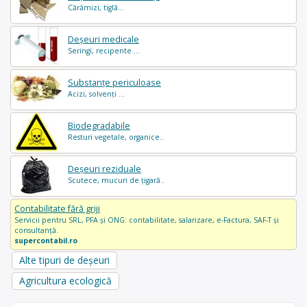
Cărămizi, tiglă...
Deșeuri medicale
Seringi, recipente ...
Substanțe periculoase
Acizi, solvenți ...
Biodegradabile
Resturi vegetale, organice..
Deșeuri reziduale
Scutece, mucuri de țigară..
Contabilitate fără griji
Servicii pentru SRL, PFA și ONG: contabilitate, salarizare, e-Factura, SAF-T și
consultanță.
supercontabil.ro
Alte tipuri de deșeuri
Agricultura ecologică