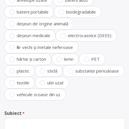
anvelope uzate
baterii auto
baterii portabile
biodegradabile
deșeuri de origine animală
deșeuri medicale
electrocasnice (DEEE)
fier vechi și metale neferoase
hârtie și carton
lemn
PET
plastic
sticlă
substanțe periculoase
textile
ulei uzat
vehicule scoase din uz
Subiect
*