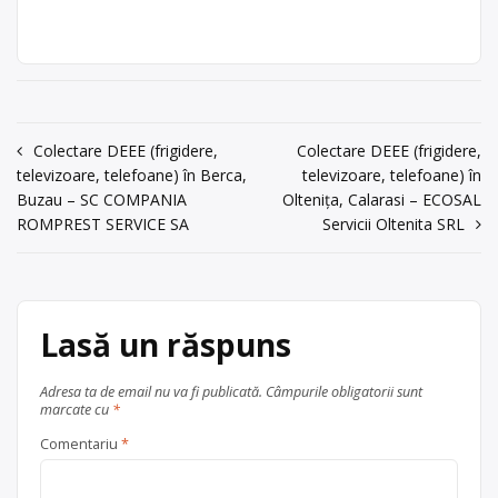
Industrilor […]
Punct de lucru:
și valorificarea deșeurilor de tipe
Buzău,
DEEE: deșeuri electrice, deșeuri
Centru de colectare
şos.Centura,
electronice, deșeuri electrocasnice,
electrocasnice (DEEE)
, în
tarlaua 31,parcela
cabluri electrice, conductori și cablaje
Buzău
județul Buzău
343,344, tel:
auto, aparatură electrică,
0238/712599,
imprimante, televizoare, monitoare,
Navigare
Colectare DEEE (frigidere,
Colectare DEEE (frigidere,
persoana de
aragazuri, plăci electronice, mașini de
televizoare, telefoane) în Berca,
televizoare, telefoane) în
contact:Camelia
spălat, frigidere, telefoane mobile
în
Buzau – SC COMPANIA
Secuiu
Oltenița, Calarasi – ECOSAL
etc. Punctul de lucru al centrului de
articole
ROMPREST SERVICE SA
Servicii Oltenita SRL
colectare este în Buzău, şos.Centura,
acum 6 ani
tarlaua […]
Trimite un mesaj
Centru de colectare
electrocasnice (DEEE)
, în
Lasă un răspuns
Buzău
județul Buzău
Adresa ta de email nu va fi publicată.
Câmpurile obligatorii sunt
marcate cu
*
Comentariu
*