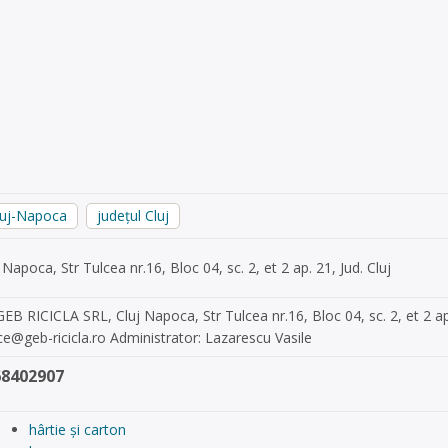
luj-Napoca
județul Cluj
 Napoca, Str Tulcea nr.16, Bloc 04, sc. 2, et 2 ap. 21, Jud. Cluj
EB RICICLA SRL, Cluj Napoca, Str Tulcea nr.16, Bloc 04, sc. 2, et 2 a
ce@geb-ricicla.ro
Administrator: Lazarescu Vasile
68402907
hârtie și carton