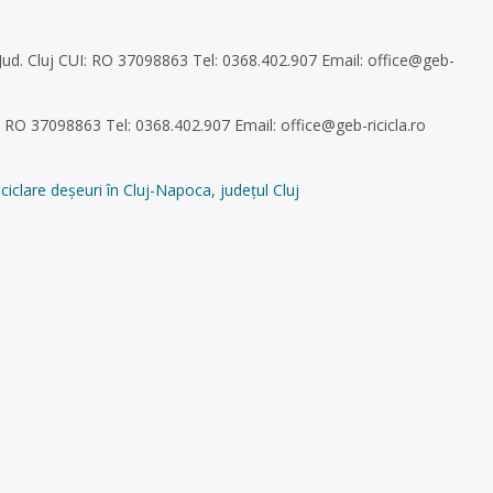
, Jud. Cluj CUI: RO 37098863 Tel: 0368.402.907 Email:
office@geb-
UI: RO 37098863 Tel: 0368.402.907 Email:
office@geb-ricicla.ro
iclare deșeuri în Cluj-Napoca, județul Cluj