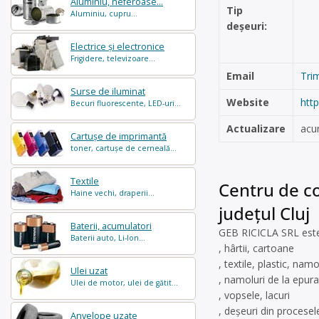
Aluminiu, neferoase...
Tip
Aluminiu, cupru...
deșeuri:
Electrice și electronice
Frigidere, televizoare...
Email
Tri
Surse de iluminat
Website
htt
Becuri fluorescente, LED-uri...
Actualizare
acu
Cartușe de imprimantă
toner, cartușe de cerneală...
Textile
Centru de col
Haine vechi, draperii...
județul Cluj
Baterii, acumulatori
GEB RICICLA SRL este 
Baterii auto, Li-Ion...
, hârtii, cartoane
, textile, plastic, nam
Ulei uzat
, namoluri de la epurar
Ulei de motor, ulei de gătit...
, vopsele, lacuri
, deșeuri din procesel
Anvelope uzate