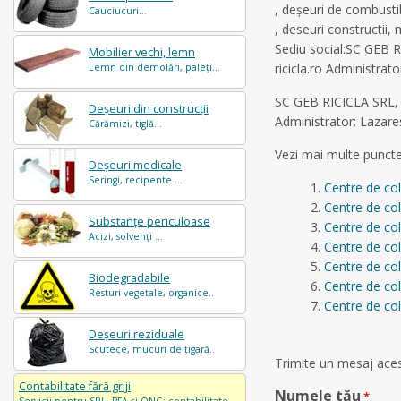
, deșeuri de combustibi
Cauciucuri...
, deseuri constructii,
Sediu social:SC GEB R
Mobilier vechi, lemn
ricicla.ro
Administrator
Lemn din demolări, paleți...
SC GEB RICICLA SRL, C
Deșeuri din construcții
Administrator: Lazare
Cărămizi, tiglă...
Vezi mai multe puncte
Deșeuri medicale
Seringi, recipente ...
Centre de co
Centre de col
Substanțe periculoase
Centre de col
Acizi, solvenți ...
Centre de co
Centre de col
Biodegradabile
Centre de col
Resturi vegetale, organice..
Centre de col
Deșeuri reziduale
Scutece, mucuri de țigară..
Trimite un mesaj aces
Contabilitate fără griji
Numele tău
*