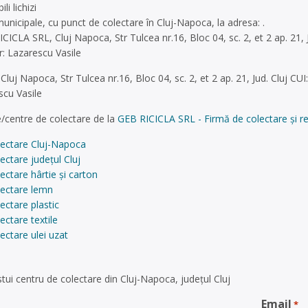
li lichizi
 municipale, cu punct de colectare în Cluj-Napoca, la adresa: .
ICICLA SRL, Cluj Napoca, Str Tulcea nr.16, Bloc 04, sc. 2, et 2 ap. 21
: Lazarescu Vasile
luj Napoca, Str Tulcea nr.16, Bloc 04, sc. 2, et 2 ap. 21, Jud. Cluj C
scu Vasile
/centre de colectare de la
GEB RICICLA SRL - Firmă de colectare și rec
lectare Cluj-Napoca
ectare județul Cluj
ectare hârtie și carton
lectare lemn
ectare plastic
ectare textile
ectare ulei uzat
tui centru de colectare din Cluj-Napoca, județul Cluj
Email
*