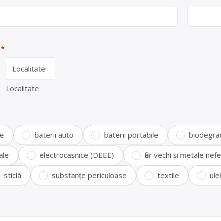
*
Localitate
te
baterii auto
baterii portabile
biodegra
ale
electrocasnice (DEEE)
fier vechi și metale ne
sticlă
substanțe periculoase
textile
ule