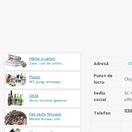
Hârtie și carton
Adresă
C
Ziare, cutii de carton...
Punct de
Plastic
Cluj
lucru
PET, pungi, ambalaje...
Sediu
SC G
Sticlă
social
offi
Sticle, borcane, geamuri...
03
Telefon
Fier vechi, feroase
Metale feroase, otel...