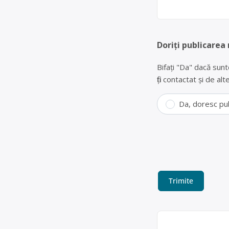
Doriți publicarea
Bifați "Da" dacă sunt
fiți contactat și de a
Da, doresc pu
Centru de reci