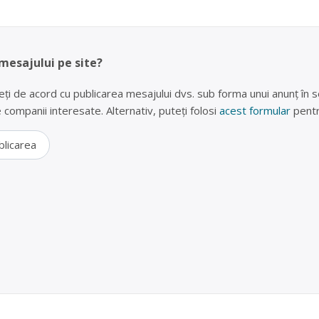
 mesajului pe site?
eți de acord cu publicarea mesajului dvs. sub forma unui anunț în se
lte companii interesate. Alternativ, puteți folosi
acest formular
pentr
blicarea
clare Cluj-Napoca (fier vechi, doze aluminiu, hârtie