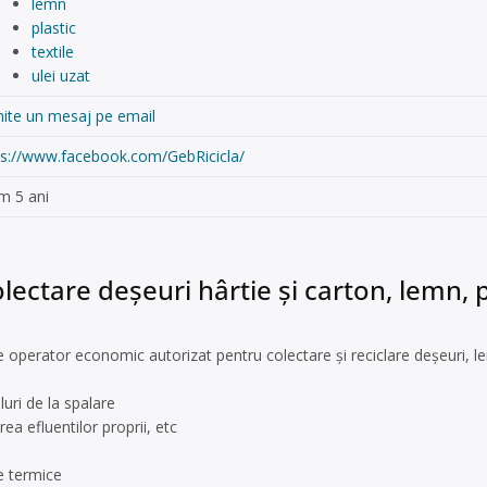
lemn
plastic
textile
ulei uzat
mite un mesaj pe email
ps://www.facebook.com/GebRicicla/
m 5 ani
ectare deșeuri hârtie și carton, lemn, pl
operator economic autorizat pentru colectare și reciclare deșeuri, 
oluri de la spalare
ea efluentilor proprii, etc
e termice