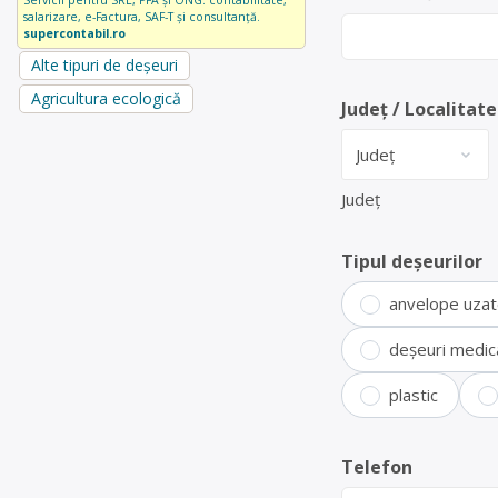
Servicii pentru SRL, PFA și ONG: contabilitate,
salarizare, e-Factura, SAF-T și consultanță.
supercontabil.ro
Alte tipuri de deșeuri
Agricultura ecologică
Județ / Localitate
Județ
Tipul deșeurilor
anvelope uza
deșeuri medic
plastic
Telefon