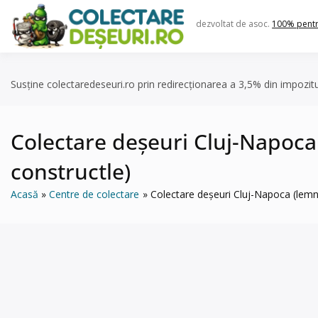
Skip
to
dezvoltat de asoc.
100% pent
content
Susține colectaredeseuri.ro prin redirecționarea a 3,5% din impozit
Colectare deșeuri Cluj-Napoca (l
constructle)
Acasă
Centre de colectare
Colectare deșeuri Cluj-Napoca (lemn, h