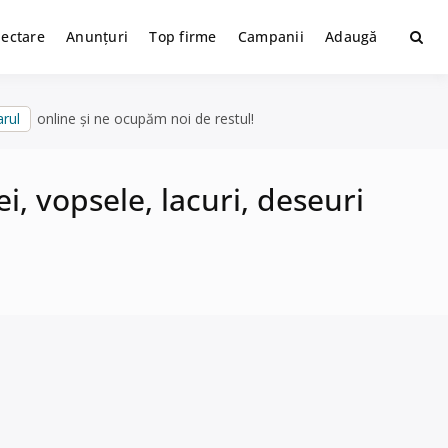
lectare
Anunțuri
Top firme
Campanii
Adaugă
rul
online și ne ocupăm noi de restul!
ei, vopsele, lacuri, deseuri