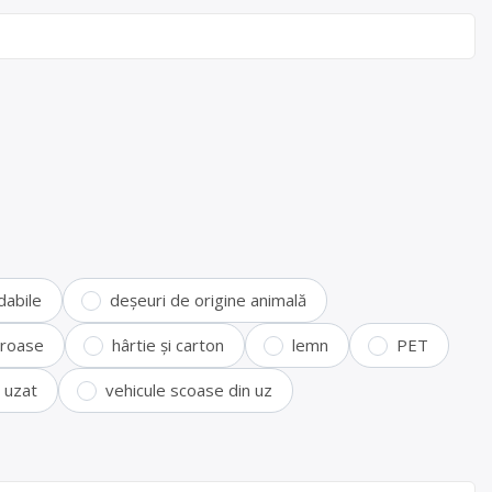
dabile
deșeuri de origine animală
feroase
hârtie și carton
lemn
PET
i uzat
vehicule scoase din uz