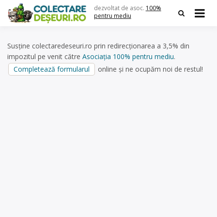
Skip
dezvoltat de asoc.
100%
to
pentru mediu
content
Susține colectaredeseuri.ro prin redirecționarea a 3,5% din
impozitul pe venit către
Asociația 100% pentru mediu
.
Completează formularul
online și ne ocupăm noi de restul!