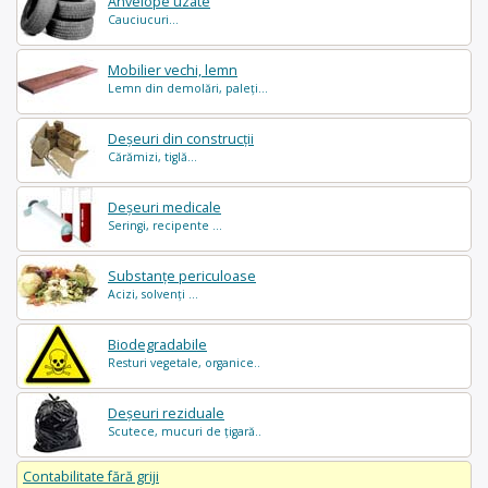
Anvelope uzate
Cauciucuri...
Mobilier vechi, lemn
Lemn din demolări, paleți...
Deșeuri din construcții
Cărămizi, tiglă...
Deșeuri medicale
Seringi, recipente ...
Substanțe periculoase
Acizi, solvenți ...
Biodegradabile
Resturi vegetale, organice..
Deșeuri reziduale
Scutece, mucuri de țigară..
Contabilitate fără griji