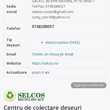
GALAŢI, str.Emil Racovita, nr.19, birou 1
Sediu
Tel/Fax: 0748288057
social
marius.covaci@gmail.com
,
costy_one18@yahoo.co
0748288057
Telefon
Tip
electrocasnice (DEEE)
deșeuri:
Email
Trimite un mesaj pe email
Website
https://selcos.ro/
Actualizare
acum 6 ani
Sugerați o modificare
Centru de colectare deșeuri