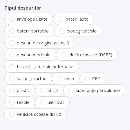
Tipul deșeurilor
anvelope uzate
baterii auto
baterii portabile
biodegradabile
deșeuri de origine animală
deșeuri medicale
electrocasnice (DEEE)
fier vechi și metale neferoase
hârtie și carton
lemn
PET
plastic
sticlă
substanțe periculoase
textile
ulei uzat
vehicule scoase din uz