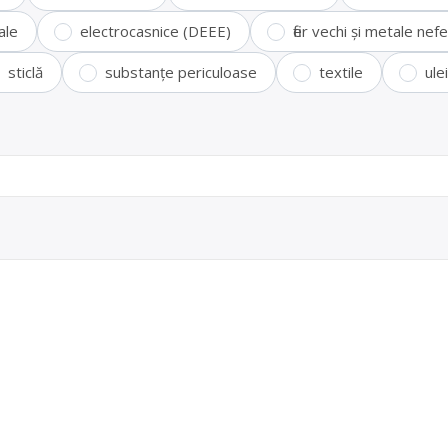
ale
electrocasnice (DEEE)
fier vechi și metale ne
sticlă
substanțe periculoase
textile
ule