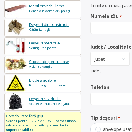
Trimite un mesaj aces
Mobilier vechi, lemn
Lemn din demolări, paleți...
Numele tău
*
Deșeuri din construcții
Cărămizi, tiglă...
Deșeuri medicale
Județ / Localitate
Seringi, recipente ...
Substanțe periculoase
Acizi, solvenți ...
Județ
Biodegradabile
Resturi vegetale, organice..
Telefon
Deșeuri reziduale
Scutece, mucuri de țigară..
Contabilitate fără griji
Tip deșeuri
*
Servicii pentru SRL, PFA și ONG: contabilitate,
salarizare, e-Factura, SAF-T și consultanță.
anvelope uza
supercontabil.ro