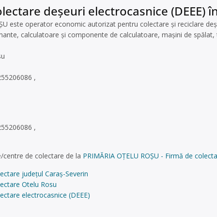
lectare deșeuri electrocasnice (DEEE) î
ste operator economic autorizat pentru colectare și reciclare deșeuri
imante, calculatoare și componente de calculatoare, mașini de spălat, 
su
255206086 ,
255206086 ,
/centre de colectare de la
PRIMĂRIA OȚELU ROȘU - Firmă de colectare 
ectare județul Caraș-Severin
lectare Otelu Rosu
ectare electrocasnice (DEEE)