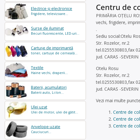
Centru de co
Electrice și electronice
Frigidere, televizoare...
PRIMĂRIA OȚELU ROȘU e
vechi, frigidere, impr
Surse de iluminat
.
Becuri fluorescente, LED-uri...
Sediu social:Otelu Ro
Str. Rozelor, nr.2
Cartușe de imprimantă
tel.0255530803,fax 0
toner, cartușe de cerneală...
jud. CARAS -SEVERIN
Textile
Otelu Rosu
Haine vechi, draperii...
Str. Rozelor, nr.2
tel.0255530803,fax 0
Baterii, acumulatori
jud. CARAS -SEVERIN
Baterii auto, Li-Ion...
Vezi mai multe puncte
Ulei uzat
Centre de col
Ulei de motor, ulei de gătit...
Centre de co
Centre de col
Anvelope uzate
Cauciucuri...