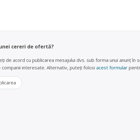
unei cereri de ofertă?
eți de acord cu publicarea mesajului dvs. sub forma unui anunț în se
lte companii interesate. Alternativ, puteți folosi
acest formular
pentr
blicarea