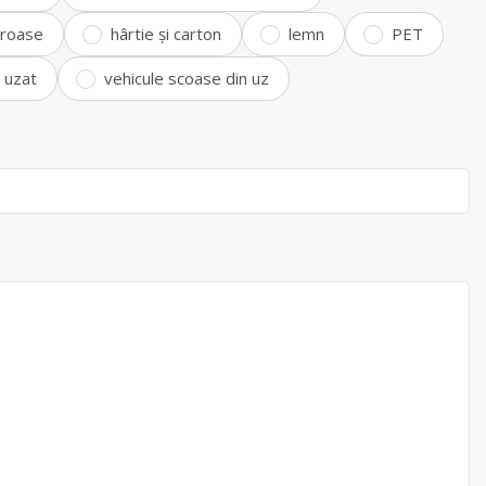
feroase
hârtie și carton
lemn
PET
i uzat
vehicule scoase din uz