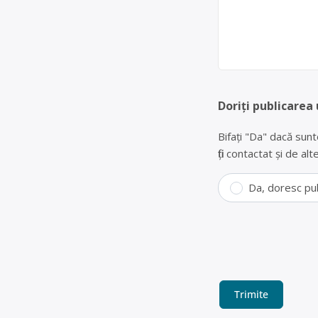
Doriți publicarea 
Bifați "Da" dacă sunt
fiți contactat și de a
Da, doresc pu