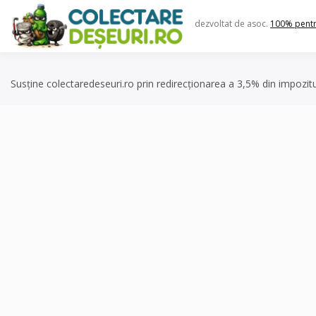
Skip
to
dezvoltat de asoc.
100% pent
content
Susține colectaredeseuri.ro prin redirecționarea a 3,5% din impozit