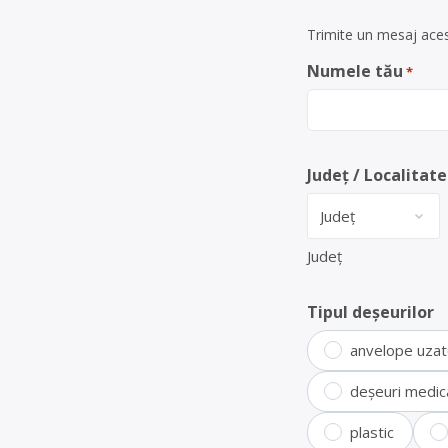
Trimite un mesaj aces
Numele tău
*
Județ / Localitate
Județ
Tipul deșeurilor
anvelope uza
deșeuri medic
plastic