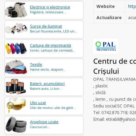
Website
htt
Electrice și electronice
Frigidere, televizoare...
Actualizare
acu
Surse de iluminat
Becuri fluorescente, LED-uri...
Cartușe de imprimantă
toner, cartușe de cerneală...
Centru de co
Textile
Crișului
Haine vechi, draperii...
OPAL TRANSILVANIA SRL
Baterii, acumulatori
, plastic
Baterii auto, Li-Ion...
, sticlă
, lemn , cu punct de co
Ulei uzat
Sediu social:SC OPAL 
Ulei de motor, ulei de gătit...
Tel: 0742.870.718; 02
Email:
etirabil@yaho
Anvelope uzate
Cauciucuri...