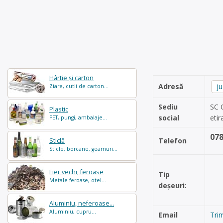
Hârtie și carton
Adresă
j
Ziare, cutii de carton...
Sediu
SC 
Plastic
social
eti
PET, pungi, ambalaje...
07
Telefon
Sticlă
Sticle, borcane, geamuri...
Fier vechi, feroase
Tip
Metale feroase, otel...
deșeuri:
Aluminiu, neferoase...
Aluminiu, cupru...
Email
Tri