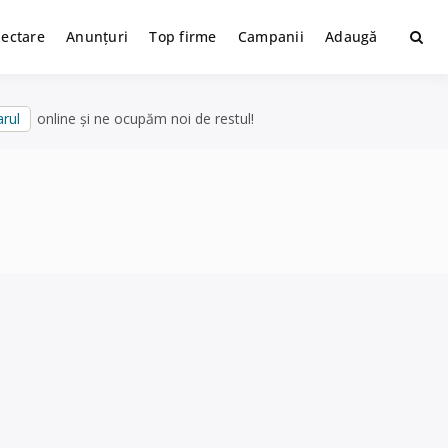
lectare
Anunțuri
Top firme
Campanii
Adaugă
rul
online și ne ocupăm noi de restul!