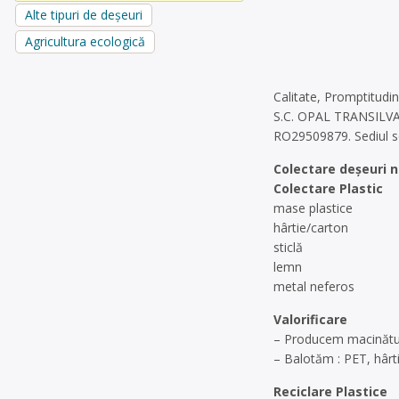
Alte tipuri de deșeuri
Agricultura ecologică
Calitate, Promptitudin
S.C. OPAL TRANSILVANI
RO29509879. Sediul soc
Colectare deşeuri n
Colectare Plastic
mase plastice
hârtie/carton
sticlă
lemn
metal neferos
Valorificare
– Producem macinătur
– Balotăm : PET, hârt
Reciclare Plastice