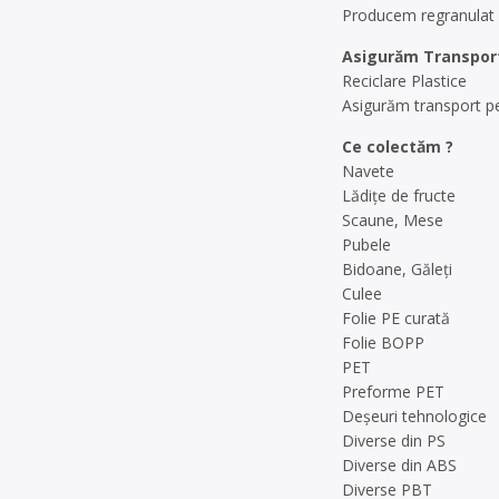
Producem regranulat d
Asigurăm Transport
Reciclare Plastice
Asigurăm transport pe
Ce colectăm ?
Navete
Lădiţe de fructe
Scaune, Mese
Pubele
Bidoane, Găleţi
Culee
Folie PE curată
Folie BOPP
PET
Preforme PET
Deşeuri tehnologice
Diverse din PS
Diverse din ABS
Diverse PBT