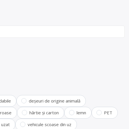
dabile
deșeuri de origine animală
feroase
hârtie și carton
lemn
PET
i uzat
vehicule scoase din uz