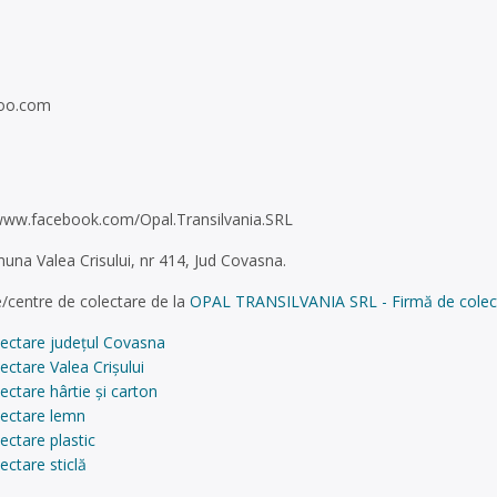
hoo.com
/www.facebook.com/Opal.Transilvania.SRL
muna Valea Crisului, nr 414, Jud Covasna.
/centre de colectare de la
OPAL TRANSILVANIA SRL - Firmă de colectare
lectare județul Covasna
ectare Valea Crișului
ectare hârtie și carton
lectare lemn
ectare plastic
ectare sticlă