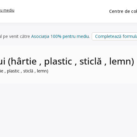
ru mediu
Centre de co
ul pe venit către
Asociația 100% pentru mediu
.
Completează formula
(hârtie , plastic , sticlă , lemn)
 , plastic , sticlă , lemn)