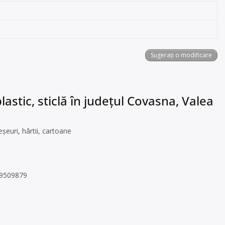
Sugerați o modificare
astic, sticlă în județul Covasna, Valea
euri, hârtii, cartoane
 29509879