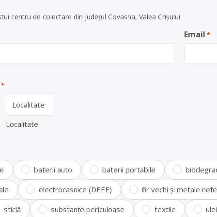
tui centru de colectare din județul Covasna, Valea Crișului
Email
*
*
Localitate
te
baterii auto
baterii portabile
biodegra
ale
electrocasnice (DEEE)
fier vechi și metale ne
sticlă
substanțe periculoase
textile
ule