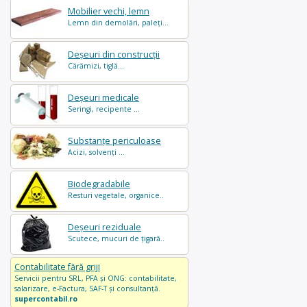
Mobilier vechi, lemn
Lemn din demolări, paleți...
Deșeuri din construcții
Cărămizi, tiglă...
Deșeuri medicale
Seringi, recipente ...
Substanțe periculoase
Acizi, solvenți ...
Biodegradabile
Resturi vegetale, organice..
Deșeuri reziduale
Scutece, mucuri de țigară..
Contabilitate fără griji
Servicii pentru SRL, PFA și ONG: contabilitate,
salarizare, e-Factura, SAF-T și consultanță.
supercontabil.ro