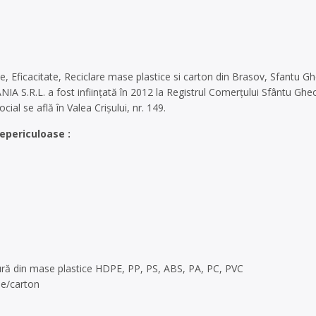
e, Eficacitate, Reciclare mase plastice si carton din Brasov, Sfantu 
A S.R.L. a fost infiinţată în 2012 la Registrul Comerţului Sfântu Ghe
ial se află în Valea Crişului, nr. 149.
epericuloase :
ă din mase plastice HDPE, PP, PS, ABS, PA, PC, PVC
ie/carton