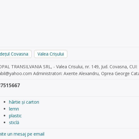
udețul Covasna
Valea Crișului
OPAL TRANSILVANIA SRL, - Valea Crisului, nr. 149, Jud. Covasna, CUI
rabil@yahoo.com
Administratori: Axente Alexandru, Oprea George Cata
87515667
hârtie și carton
lemn
plastic
sticlă
mite un mesaj pe email