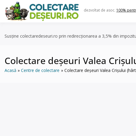
Skip
to
dezvoltat de asoc.
100% pent
content
Susține colectaredeseuri.ro prin redirecționarea a 3,5% din impozit
Colectare deșeuri Valea Crișului 
Acasă
Centre de colectare
Colectare deșeuri Valea Crișului (hârtie