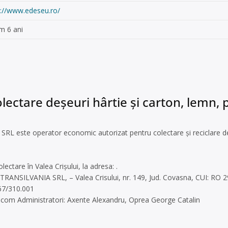
p://www.edeseu.ro/
m 6 ani
lectare deșeuri hârtie și carton, lemn, pl
 este operator economic autorizat pentru colectare și reciclare deș
lectare în Valea Crișului, la adresa: .
TRANSILVANIA SRL, – Valea Crisului, nr. 149, Jud. Covasna, CUI: RO
67/310.001
o.com
Administratori: Axente Alexandru, Oprea George Catalin