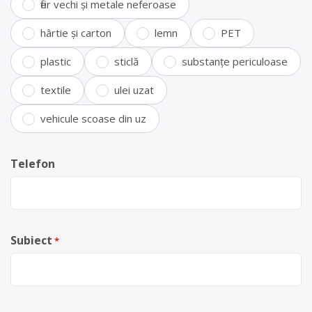
fier vechi și metale neferoase
hârtie și carton
lemn
PET
plastic
sticlă
substanțe periculoase
textile
ulei uzat
vehicule scoase din uz
Telefon
Subiect
*