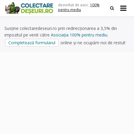
Skip
dezvoltat de asoc.
100%
to
pentru mediu
content
Susține colectaredeseuri.ro prin redirecționarea a 3,5% din
impozitul pe venit către
Asociația 100% pentru mediu
.
Completează formularul
online și ne ocupăm noi de restul!