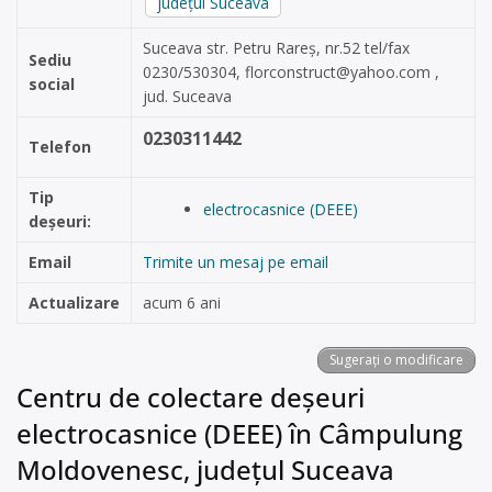
județul Suceava
Suceava str. Petru Rareș, nr.52 tel/fax
Sediu
0230/530304,
florconstruct@yahoo.com
,
social
jud. Suceava
0230311442
Telefon
Tip
electrocasnice (DEEE)
deșeuri:
Email
Trimite un mesaj pe email
Actualizare
acum 6 ani
Sugerați o modificare
Centru de colectare deșeuri
electrocasnice (DEEE) în Câmpulung
Moldovenesc, județul Suceava