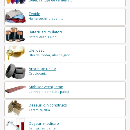
toner, cartușe de cerneală...
Textile
Haine vechi, draperii...
Baterii, acumulatori
Baterii auto, Li-Ion...
Ulei uzat
Ulei de motor, ulei de gătit...
Anvelope uzate
Cauciucuri...
Mobilier vechi, lemn
Lemn din demolări, paleți...
Deșeuri din construcții
Cărămizi, tiglă...
Deșeuri medicale
Seringi, recipente ...