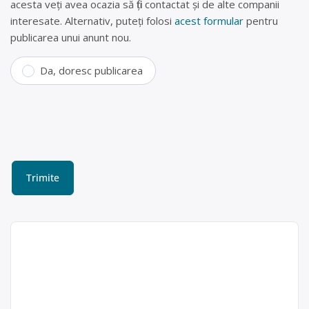
acesta veți avea ocazia să fiți contactat și de alte companii
interesate. Alternativ, puteți folosi
acest formular
pentru
publicarea unui anunt nou.
Da, doresc publicarea
Colectare DEEE (frigidere,
televizoare, telefoane) în
Câmpulung Moldovenesc,
Suceava – SC
SC
FLORCONSTRUCT SRL
FLORCONSTRUCT