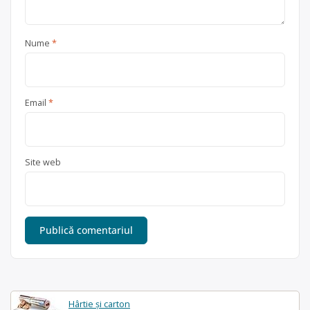
Nume
*
Email
*
Site web
Hârtie și carton