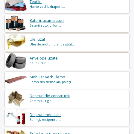
Textile
Haine vechi, draperii...
Baterii, acumulatori
Baterii auto, Li-Ion...
Ulei uzat
Ulei de motor, ulei de gătit...
Anvelope uzate
Cauciucuri...
Mobilier vechi, lemn
Lemn din demolări, paleți...
Deșeuri din construcții
Cărămizi, tiglă...
Deșeuri medicale
Seringi, recipente ...
Substanțe periculoase