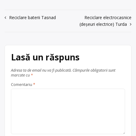
componente de calculatoare, mașini
Bacău
județul Bacău
Trimite un mesaj
de spălat, telefoane vechi etc., cu
punct de colectare în Bacău, la
Navigare
Reciclare baterii Tasnad
Reciclare electrocasnice
adresa: . Sediu social:Buhusi str.
(deșeuri electrice) Turda
în
Libertatii, nr.36 0234516650, e-
mail:
ecorec33@gmail.com
, jud.
articole
Bacău
Centru de colectare
Lasă un răspuns
electrocasnice (DEEE)
, în
Bacău
județul Bacău
Adresa ta de email nu va fi publicată.
Câmpurile obligatorii sunt
marcate cu
*
Comentariu
*