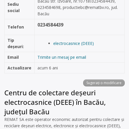
Bacău str. Izvoare, nr.107 tel.0234584439,
Sediu
0234584698,
productiebc@rematbv.ro
, jud.
social
Bacău
0234584439
Telefon
Tip
electrocasnice (DEEE)
deșeuri:
Email
Trimite un mesaj pe email
Actualizare
acum 6 ani
Sugerați o modificare
Centru de colectare deșeuri
electrocasnice (DEEE) în Bacău,
județul Bacău
REMAT SA este operator economic autorizat pentru colectare și
reciclare deșeuri electrice, electronice și electrocasnice (DEEE),