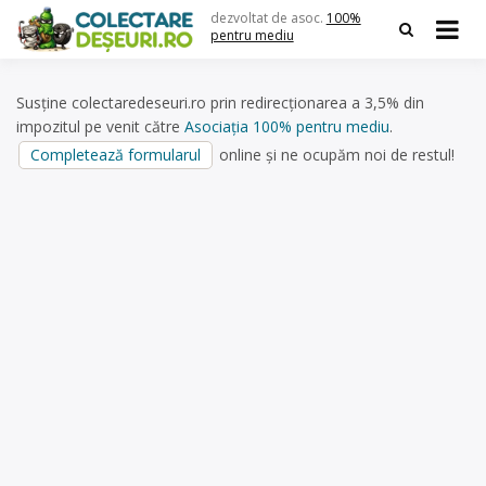
Skip
dezvoltat de asoc.
100%
to
pentru mediu
content
Susține colectaredeseuri.ro prin redirecționarea a 3,5% din
impozitul pe venit către
Asociația 100% pentru mediu
.
Completează formularul
online și ne ocupăm noi de restul!