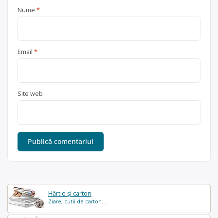
Nume
*
Email
*
Site web
Hârtie și carton
Ziare, cutii de carton...