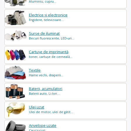
Aluminiu, cupru...
Electrice și electronice
Frigidere, televizoare...
Surse de iluminat
Becuri fluorescente, LED-uri...
Cartușe de imprimantă
toner, cartușe de cerneală...
Textile
Haine vechi, draperii...
Baterii, acumulatori
Baterii auto, Li-Ion...
Ulei uzat
Ulei de motor, ulei de gătit...
Anvelope uzate
Cauciucuri...