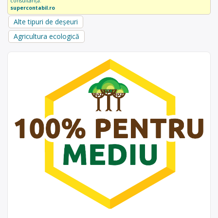
consultanță.
supercontabil.ro
Alte tipuri de deșeuri
Agricultura ecologică