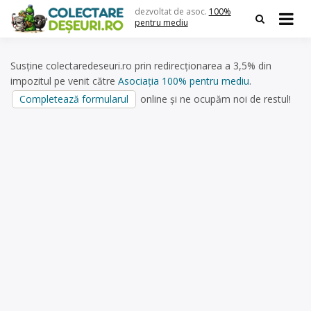
Skip
dezvoltat de asoc.
100%
to
pentru mediu
content
Susține colectaredeseuri.ro prin redirecționarea a 3,5% din
impozitul pe venit către
Asociația 100% pentru mediu
.
Completează formularul
online și ne ocupăm noi de restul!