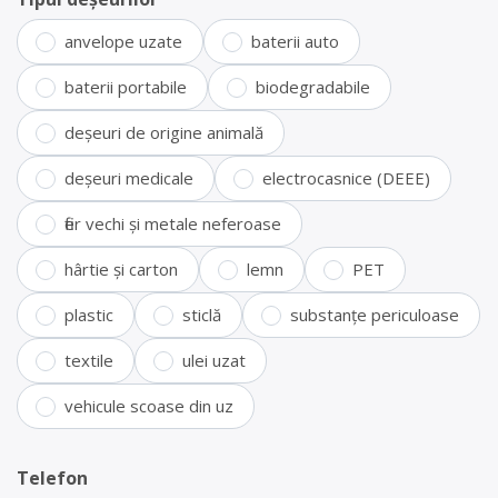
anvelope uzate
baterii auto
baterii portabile
biodegradabile
deșeuri de origine animală
deșeuri medicale
electrocasnice (DEEE)
fier vechi și metale neferoase
hârtie și carton
lemn
PET
plastic
sticlă
substanțe periculoase
textile
ulei uzat
vehicule scoase din uz
Telefon