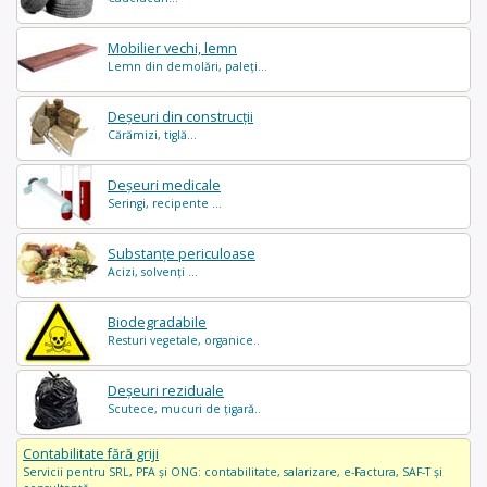
Mobilier vechi, lemn
Lemn din demolări, paleți...
Deșeuri din construcții
Cărămizi, tiglă...
Deșeuri medicale
Seringi, recipente ...
Substanțe periculoase
Acizi, solvenți ...
Biodegradabile
Resturi vegetale, organice..
Deșeuri reziduale
Scutece, mucuri de țigară..
Contabilitate fără griji
Servicii pentru SRL, PFA și ONG: contabilitate, salarizare, e-Factura, SAF-T și