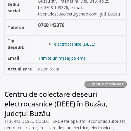
Buzău str. Frasinet nr. 8 bl. B10, ap.25,
Sediu
tel.0768 143376, e-mail:
social
tiberiudeseucolect@yahoo.com
, jud. Buzău
0768143376
Telefon
Tip
electrocasnice (DEEE)
deșeuri:
Email
Trimite un mesaj pe email
Actualizare
acum 6 ani
Sugerați o modificare
Centru de colectare deșeuri
electrocasnice (DEEE) în Buzău,
județul Buzău
TIBERIU DEȘEU COLECT SRL este operator economic autorizat
pentru colectare și reciclare deșeuri electrice, electronice și