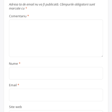
Buzău
județul Buzău
Adresa ta de email nu va fi publicată.
Câmpurile obligatorii sunt
marcate cu
*
Comentariu
*
Nume
*
Email
*
Site web